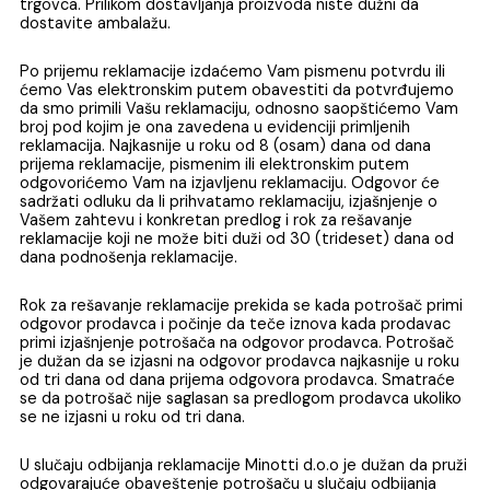
adresu
reklamacije@minotti.rs
ili na adresu prodavnic
Adrese naših salona možete pronaći na
kontakt
strinici. Prilikom izjavljivanja reklamacije dužni ste da
dostavite robu na koju se reklamacija odnosi, račun na uvid
drugi dokaz o kupovini tih proizvoda (kopija računa, slip i sl
kao i garantni list ukoliko je reč o proizvodima sa garancij
Minotti ima ugovorni odnos sa Postexpress kurirskom
službom preko koje potrošač može da pošalje robu o tro
trgovca. Prilikom dostavljanja proizvoda niste dužni da
dostavite ambalažu.
Po prijemu reklamacije izdaćemo Vam pismenu potvrdu il
ćemo Vas elektronskim putem obavestiti da potvrđuje
da smo primili Vašu reklamaciju, odnosno saopštićemo 
broj pod kojim je ona zavedena u evidenciji primljenih
reklamacija. Najkasnije u roku od 8 (osam) dana od dana
prijema reklamacije, pismenim ili elektronskim putem
odgovorićemo Vam na izjavljenu reklamaciju. Odgovor će
sadržati odluku da li prihvatamo reklamaciju, izjašnjenje o
Vašem zahtevu i konkretan predlog i rok za rešavanje
reklamacije koji ne može biti duži od 30 (trideset) dana 
dana podnošenja reklamacije.