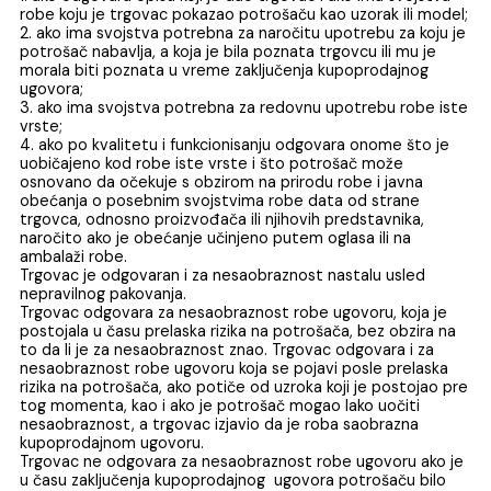
saobrazna ugovoru. Smatra se da je isporučena roba
saobrazna ugovoru:
1. ako odgovara opisu koji je dao trgovac i ako ima svojst
robe koju je trgovac pokazao potrošaču kao uzorak ili mo
2. ako ima svojstva potrebna za naročitu upotrebu za koj
potrošač nabavlja, a koja je bila poznata trgovcu ili mu je
morala biti poznata u vreme zaključenja kupoprodajnog
ugovora;
3. ako ima svojstva potrebna za redovnu upotrebu robe 
vrste;
4. ako po kvalitetu i funkcionisanju odgovara onome što 
uobičajeno kod robe iste vrste i što potrošač može
osnovano da očekuje s obzirom na prirodu robe i javna
obećanja o posebnim svojstvima robe data od strane
trgovca, odnosno proizvođača ili njihovih predstavnika,
naročito ako je obećanje učinjeno putem oglasa ili na
ambalaži robe.
Trgovac je odgovaran i za nesaobraznost nastalu usled
nepravilnog pakovanja.
Trgovac odgovara za nesaobraznost robe ugovoru, koja j
postojala u času prelaska rizika na potrošača, bez obzira 
to da li je za nesaobraznost znao. Trgovac odgovara i za
nesaobraznost robe ugovoru koja se pojavi posle prelask
rizika na potrošača, ako potiče od uzroka koji je postojao