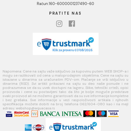
USLOVI KORIŠĆENJA
Opšti uslovi prodaje u internet prodavnici
Uslovi korišćenja internet prodavnice
Politika privatnosti i zaštita podataka
Politika kolačića
PLAĆANJE I ISPORUKA
Načini plaćanja
Načini isporuke
MINOTTI
Koste Abraševića 12,
11271 Surčin
webshop@aquacasa.rs
Telefon: +38162604080
PIB:101030622
MB: 17336118
Račun:160-6000001237490-60