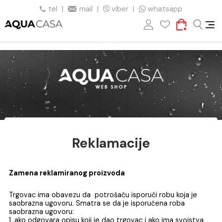
tel
|
mail
|
viber
|
whatsapp
Reklamacije
Zamena reklamiranog proizvoda
Trgovac ima obavezu da potrošaču isporuči robu koja je