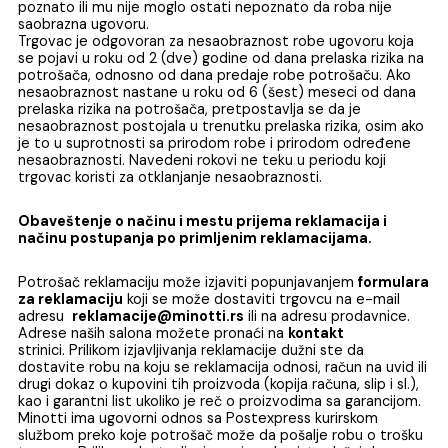
tog momenta, kao i ako je potrošač mogao lako uočiti
nesaobraznost, a trgovac izjavio da je roba saobrazna
kupoprodajnom ugovoru.
Trgovac ne odgovara za nesaobraznost robe ugovoru ako
u času zaključenja kupoprodajnog ugovora potrošaču bil
poznato ili mu nije moglo ostati nepoznato da roba nije
saobrazna ugovoru.
Trgovac je odgovoran za nesaobraznost robe ugovoru ko
se pojavi u roku od 2 (dve) godine od dana prelaska rizik
potrošača, odnosno od dana predaje robe potrošaču. A
nesaobraznost nastane u roku od 6 (šest) meseci od da
prelaska rizika na potrošača, pretpostavlja se da je
nesaobraznost postojala u trenutku prelaska rizika, osim
je to u suprotnosti sa prirodom robe i prirodom određe
nesaobraznosti. Navedeni rokovi ne teku u periodu koji
trgovac koristi za otklanjanje nesaobraznosti.
Obaveštenje o načinu i mestu prijema reklamacija i
načinu postupanja po primljenim reklamacijama.
Potrošač reklamaciju može izjaviti popunjavanjem
formu
za reklamaciju
koji se može dostaviti trgovcu na e-mail