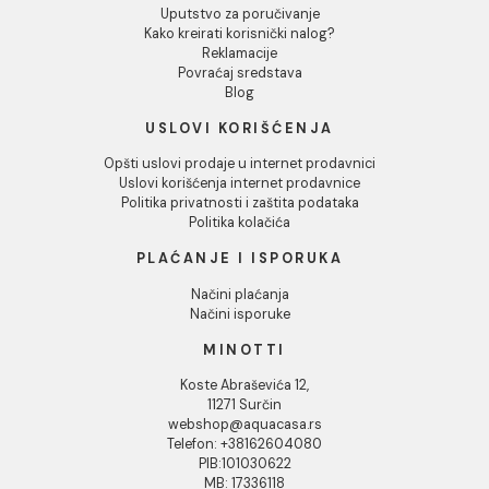
prodaje u internet prodavnici
”.
INFORMACIJE O KOMPANIJI
O nama
Naši saloni
Društvena odgovornost
Kontakt
Podaci o kompaniji
KORISNIČKA PODRŠKA
Uputstvo za poručivanje
Kako kreirati korisnički nalog?
Reklamacije
Povraćaj sredstava
Blog