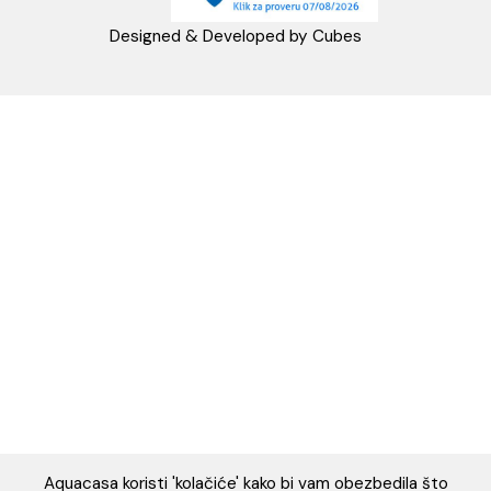
PRATITE NAS
Napomena: Cene na sajtu važe isključivo za kupovinu putem WEB SH
mogu se razlikovati od cena u maloprodajnim objektima. Cene na sa
iskazane u dinarima sa uračunatim PDV-om. Plaćanje se vrši isklju
dinarima (RSD). Svi artikli prikazani na sajtu su deo naše ponud
podrazumeva se da su uvek dostupni na lageru. Slike, tehnički crteži
proizvoda i cene su postavljeni tako da što je bolje moguće pre
svaki proizvod ali ne možemo garantovati da su sve informacije kom
i bez grešaka. Sve informacije u vezi raspoloživosti artikala i nj
specifikacija možete dobiti na broj telefona 062/604-080 kao i n
adresu: webshop@aquacasa.rs