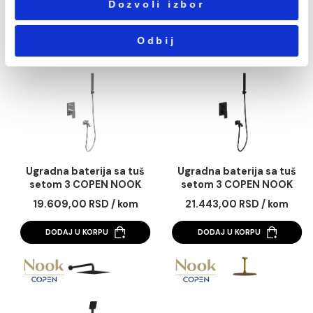
Neophodni
сагласности
DODAJ U KORPU
DODAJ U KORPU
Podešavanja
Statistika
Marketing
Pokaži detalje
Ugradna baterija sa tuš
Ugradna baterija sa 
setom 3 COPEN NOOK
setom 3 COPEN NO
brušeno zlato
gunmetal
Dozvoli sve
28.583,00 RSD / kom
27.710,00 RSD / k
DODAJ U KORPU
DODAJ U KORPU
Dozvoli izbor