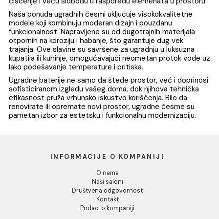
Ugradna baterija sa tuš
Ugradna baterija sa 
setom 4 COPEN NOOK
setom 5 COPEN NO
mat crna
brušeno zlato
21.403,00 RSD / kom
24.974,00 RSD / k
DODAJ U KORPU
DODAJ U KORPU
1
2
3
...
7
Ugradne slavine su savršeno rešenje za moderan i
minimalistički dizajn kupatila i kuhinja. Ove baterije,
diskretno postavljene unutar zida ili radne površine, pruž
estetski čist izgled i oslobađaju prostor, čineći vaš