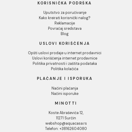
enterijer urednim i sofisticiranim. Ugradne baterije nisu
samo estetske, već i funkcionalne, jer omogućavaju lakš
čišćenje i veću slobodu u rasporedu elemenata u prosto
Naša ponuda ugradnih česmi uključuje visokokvalitetne
modele koji kombinuju moderan dizajn i pouzdanu
funkcionalnost. Napravljene su od dugotrajnih materijala
otpornih na koroziju i habanje, što garantuje dug vek
trajanja. Ove slavine su savršene za ugradnju u luksuzna
kupatila ili kuhinje, omogućavajući neometan protok vod
lako podešavanje temperature i pritiska.
Ugradne baterije ne samo da štede prostor, već i dopri
sofisticiranom izgledu vašeg doma, dok njihova tehničk
efikasnost pruža vrhunsko iskustvo korišćenja. Bilo da
renovirate ili opremate novi prostor, ugradne česme su
pametan izbor za estetsku i funkcionalnu modernizaciju.
INFORMACIJE O KOMPANIJI
O nama