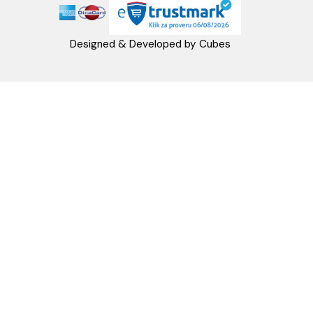
Načini isporuke
MINOTTI
Koste Abraševića 12,
11271 Surčin
webshop@aquacasa.rs
Telefon: +38162604080
PIB:101030622
MB: 17336118
Račun:160-6000001237490-60
PRATITE NAS