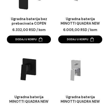
Ugradna baterija bez
Ugradna baterija
prebacivača COPEN
MINOTTI QUADRA 
NOOK mat crna
bez prebacivača
6.332,00 RSD / kom
6.005,00 RSD / k
DODAJ U KORPU
DODAJ U KORPU