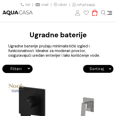
tel
|
mail
|
viber
|
whatsapp
Ugradne baterije
Ugradne baterije pružaju minimalistički izgled i
funkcionalnost. Idealne za moderan prostor,
osiguravajući uredan enterijer i lako korišćenje vode.
Filteri
Sortiraj