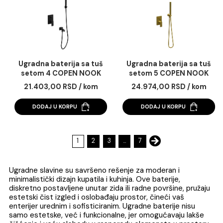
Odbij
Ugradna baterija sa tuš
Ugradna baterija sa 
setom 3 COPEN NOOK
setom 3 COPEN NO
hrom
mat crna
19.609,00 RSD / kom
21.443,00 RSD / k
DODAJ U KORPU
DODAJ U KORPU