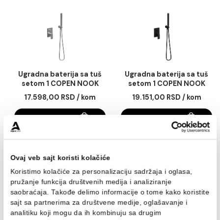
Ugradna baterija sa
Ugradna baterija sa 
prebacivačem COPEN
setom 1 COPEN NO
NOOK mat crna
gunmetal
9.234,00 RSD / kom
24.889,00 RSD / k
DODAJ U KORPU
DODAJ U KORPU