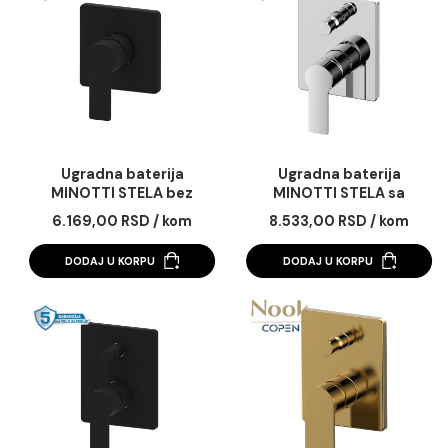
sa prebacivačem mat
prebacivača
10.124,00 RSD / kom
5.638,00 RSD / ko
crna
DODAJ U KORPU
DODAJ U KORPU
Ugradna baterija
Ugradna baterija
MINOTTI STELA bez
MINOTTI STELA s
prebacivača mat crna
prebacivačem
6.169,00 RSD / kom
8.533,00 RSD / ko
DODAJ U KORPU
DODAJ U KORPU