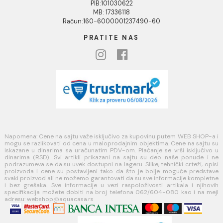
Naši saloni
Društvena odgovornost
Kontakt
Podaci o kompaniji
KORISNIČKA PODRŠKA
Uputstvo za poručivanje
Kako kreirati korisnički nalog?
Reklamacije
Povraćaj sredstava
Blog
USLOVI KORIŠĆENJA
Opšti uslovi prodaje u internet prodavnici
Uslovi korišćenja internet prodavnice
Politika privatnosti i zaštita podataka
Politika kolačića
PLAĆANJE I ISPORUKA
Načini plaćanja