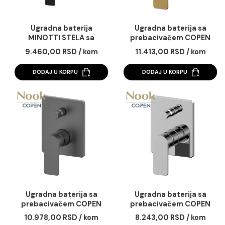
Ugradna baterija
Ugradna baterija 
MINOTTI STELA sa
prebacivačem COP
prebacivačem mat crna
NOOK brušeno zla
9.460,00 RSD / kom
11.413,00 RSD / ko
DODAJ U KORPU
DODAJ U KORPU