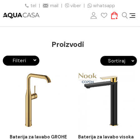
tel
|
mail
|
viber
|
whatsapp
Proizvodi
Filteri
Sortiraj