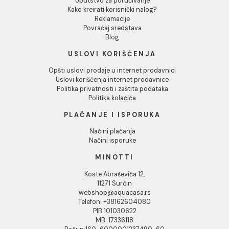
Tuš kabina ATLAS PRO
Tuš kabina ATLAS 
140x80cm staklo 6mm
140x80cm staklo 
providno
providno
35.330,00 RSD / kom
29.482,00 RSD / k
DODAJ U KORPU
DODAJ U KORPU
1
2
3
...
290
INFORMACIJE O KOMPANIJI
O nama
Naši saloni
Društvena odgovornost
Kontakt
Podaci o kompaniji