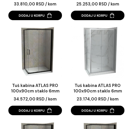
Tuš kabina ATLAS PRO
Tuš kabina ATLAS 
100x80cm staklo 6mm
100x80cm staklo 
mat crna
providno
33.810,00 RSD / kom
25.253,00 RSD / k
DODAJ U KORPU
DODAJ U KORPU