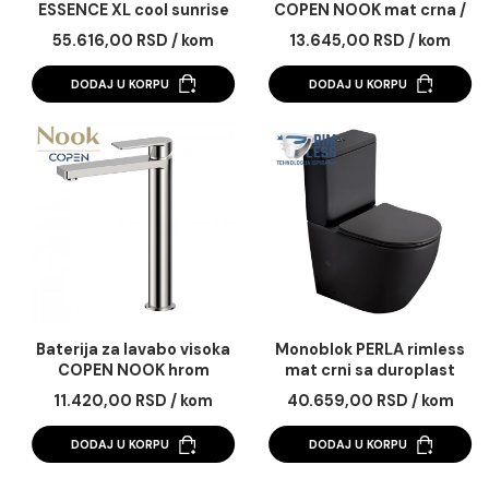
Baterija za lavabo GROHE
Baterija za lavabo vi
ESSENCE XL cool sunrise
COPEN NOOK mat crn
brušeno zlato
55.616,00 RSD / kom
13.645,00 RSD / k
DODAJ U KORPU
DODAJ U KORPU
Baterija za lavabo visoka
Monoblok PERLA riml
COPEN NOOK hrom
mat crni sa duropla
soft close wc dask