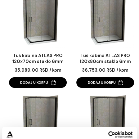
Tuš kabina ATLAS PRO
Tuš kabina ATLAS 
100x90cm staklo 6mm
100x90cm staklo 
mat crna
providno
34.572,00 RSD / kom
23.174,00 RSD / k
DODAJ U KORPU
DODAJ U KORPU