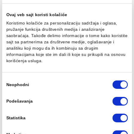
Tuš kabina ATLAS PRO
Tuš kabina ATLAS 
120x70cm staklo 6mm
120x80cm staklo 
mat crna
mat crna
35.989,00 RSD / kom
36.753,00 RSD / k
DODAJ U KORPU
DODAJ U KORPU
Ovaj veb sajt koristi kolačiće
Tuš kabina ATLAS PRO
Tuš kabina ATLAS 
Koristimo kolačiće za personalizaciju sadržaja i oglasa,
120x90cm staklo 6mm
130x70cm staklo 
mat crna
mat crna
pružanje funkcija društvenih medija i analiziranje
37.515,00 RSD / kom
36.774,00 RSD / k
saobraćaja. Takođe delimo informacije o tome kako koris