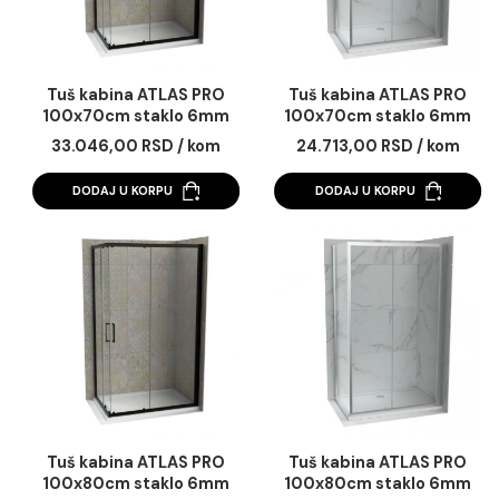
Tuš kabina ATLAS PRO
Tuš kabina ATLAS 
100x70cm staklo 6mm
100x70cm staklo 
mat crna
providno
33.046,00 RSD / kom
24.713,00 RSD / k
DODAJ U KORPU
DODAJ U KORPU