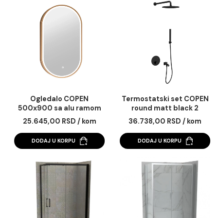
11.420,00 RSD / kom
40.659,00 RSD / k
vario
DODAJ U KORPU
DODAJ U KORPU
Ogledalo COPEN
Termostatski set C
500x900 sa alu ramom
round matt black 
40.6mm LED gold
25.645,00 RSD / kom
36.738,00 RSD / k
DODAJ U KORPU
DODAJ U KORPU