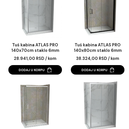
Dozvoli sve
Dozvoli izbor
Odbij
Tuš kabina ATLAS PRO
Tuš kabina ATLAS 
140x70cm staklo 6mm
140x70cm staklo 
mat crna
providno
37.560,00 RSD / kom
35.110,00 RSD / k
DODAJ U KORPU
DODAJ U KORPU