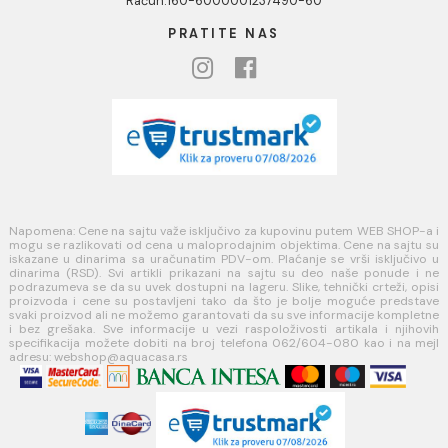
KORISNIČKA PODRŠKA
Uputstvo za poručivanje
Kako kreirati korisnički nalog?
Reklamacije
Povraćaj sredstava
Blog
USLOVI KORIŠĆENJA
Opšti uslovi prodaje u internet prodavnici
Uslovi korišćenja internet prodavnice
Politika privatnosti i zaštita podataka
Politika kolačića
PLAĆANJE I ISPORUKA
Načini plaćanja
Načini isporuke
MINOTTI
Koste Abraševića 12,