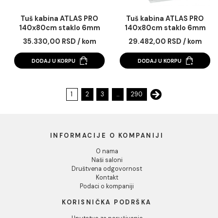
Tuš kabina ATLAS PRO
Tuš kabina ATLAS 
140x70cm staklo 6mm
140x80cm staklo 
providno
mat crna
28.941,00 RSD / kom
38.324,00 RSD / k
DODAJ U KORPU
DODAJ U KORPU