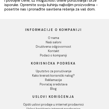
Granitna sudopera MILO
Granitna sudopera 
RETTO 61x50 Pure sand
RETTO 65x50 Diam
sa sifonom dupla
grey sa sifonom
19.838,00 RSD / kom
16.223,00 RSD / k
DODAJ U KORPU
DODAJ U KORPU
1
2
3
...
8
Dobrodošli u kategoriju Kuhinja na sajtu Aqua Casa. Nud
vam širok izbor kuhinjskih proizvoda vrhunskog kvaliteta
našoj ponudi pronaći ćete kuhinjske baterije, granitne
sudopere, sifone, aeratore i mnoge druge dodatke koji 
vašu kuhinju učiniti funkcionalnom i modernom. Bilo da