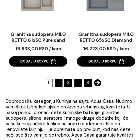
Granitna sudopera MILO
Granitna sudopera 
RETTO 56x51 Pure sand
RETTO 61x50 Lava s
sa sifonom
sa sifonom dupla
13.498,00 RSD / kom
19.838,00 RSD / k
DODAJ U KORPU
DODAJ U KORPU