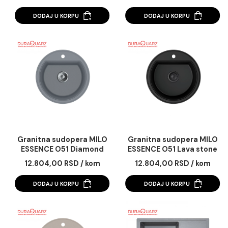
Granitna sudopera MILO
Granitna sudopera 
AVANGARD 58x46 Lava
AVANGARD 78x50 L
stone sa sifonom
stone sa sifonom
19.814,00 RSD / kom
22.111,00 RSD / ko
DODAJ U KORPU
DODAJ U KORPU
Granitna sudopera MILO
Granitna sudopera 
ESSENCE O51 Diamond
ESSENCE O51 Lava s
grey sa sifonom
sa sifonom