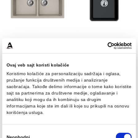
Granitna sudopera MILO
Granitna sudopera 
METRO 76x44 Lava stone
METRO 76x44 Pure s
sa sifonom dupla
sa sifonom
16.446,00 RSD / kom
13.622,00 RSD / k
DODAJ U KORPU
DODAJ U KORPU
Granitna sudopera MILO
Granitna sudopera 