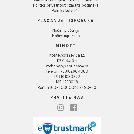
renovirate kuhinju ili je opremate po prvi put, kod nas ć
naći sve što vam je potrebno. Aqua Casa garantuje kval
i povoljne cene, uz mogućnost online poručivanja i brze
isporuke. Opremite svoju kuhinju najboljim proizvodima -
posetite nas i pronađite savršena rešenja za vaš dom.
INFORMACIJE O KOMPANIJI
O nama
Naši saloni
Društvena odgovornost
Kontakt
Podaci o kompaniji
KORISNIČKA PODRŠKA
Uputstvo za poručivanje
Kako kreirati korisnički nalog?
Reklamacije
Povraćaj sredstava