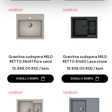
DODAJ U KORPU
DODAJ U KORPU
Statistika
Marketing
Pokaži detalje
Dozvoli sve
Granitna sudopera MILO
Granitna sudopera 
Dozvoli izbor
RETTO 56x51 Diamond
RETTO 56x51 Lava s
grey sa sifonom
sa sifonom
13.498,00 RSD / kom
13.498,00 RSD / k
Odbij
DODAJ U KORPU
DODAJ U KORPU