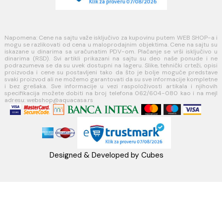
Blog
USLOVI KORIŠĆENJA
Opšti uslovi prodaje u internet prodavnici
Uslovi korišćenja internet prodavnice
Politika privatnosti i zaštita podataka
Politika kolačića
PLAĆANJE I ISPORUKA
Načini plaćanja
Načini isporuke
MINOTTI
Koste Abraševića 12,
11271 Surčin
webshop@aquacasa.rs
Telefon: +38162604080
PIB:101030622
MB: 17336118
Račun:160-6000001237490-60