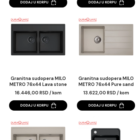
Granitna sudopera MILO
Granitna sudopera 
METRO 76x44 Diamond
METRO 76x44 Lava s
grey sa sifonom
sa sifonom
12.445,00 RSD / kom
13.622,00 RSD / k
DODAJ U KORPU
DODAJ U KORPU