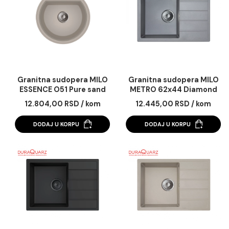
12.804,00 RSD / kom
12.804,00 RSD / k
DODAJ U KORPU
DODAJ U KORPU
Granitna sudopera MILO
Granitna sudopera 
ESSENCE O51 Pure sand
METRO 62x44 Diam
sa sifonom
grey sa sifonom
12.804,00 RSD / kom
12.445,00 RSD / k
DODAJ U KORPU
DODAJ U KORPU