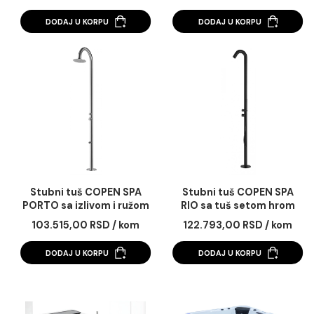
Stubni tuš COPEN SPA
Stubni tuš COPEN S
BONDI sa izlivom hrom
NISSI sa tuš setom 
ružom tuša hrom
97.648,00 RSD / kom
106.030,00 RSD / 
DODAJ U KORPU
DODAJ U KORPU
Stubni tuš COPEN SPA
Stubni tuš COPEN S
PORTO sa izlivom i ružom
RIO sa tuš setom h
tuša hrom
mat crni