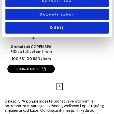
Podešavanja
Statistika
Outdoor SPA VITA
Stočić NOVELLINI za
NOVELLINI bela sa
Marketing
oplatom tamno braon
992.965,00 RSD / kom
86.442,00 RSD / k
DODAJ U KORPU
Pokaži detalje
Dozvoli sve
Dozvoli izbor
Odbij