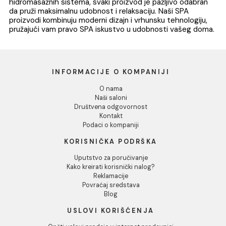
Stubni tuš COPEN SPA
RIO sa tuš setom hrom
100.581,00 RSD / kom
DODAJ U KORPU
1
U našoj SPA ponudi možete pronaći sve što vam je
potrebno za stvaranje savršenog wellness i opuštajuće
ambijenta kod kuće. Od luksuznih masažnih kada do
hidromasažnih sistema, svaki proizvod je pažljivo odabr
da pruži maksimalnu udobnost i relaksaciju. Naši SPA
proizvodi kombinuju moderni dizajn i vrhunsku tehnologij
pružajući vam pravo SPA iskustvo u udobnosti vašeg do