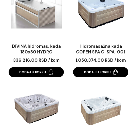
103.515,00 RSD / kom
122.793,00 RSD / k
DODAJ U KORPU
DODAJ U KORPU
DIVINA hidromas. kada
Hidromasažna kad
180x80 HYDRO
COPEN SPA C-SPA-
PLUS+panel sa metal
336.216,00 RSD / kom
1.050.374,00 RSD / 
belim ramom wood grain
DODAJ U KORPU
DODAJ U KORPU