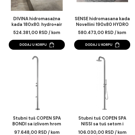
DIVINA hidromasažna
SENSE hidromasana 
kada 180x80. hydro+air
Novellini 190x80 HY
sa panel.metal. crnim
PLUS set
524.381,00 RSD / kom
580.473,00 RSD / 
ram. wood grain
DODAJ U KORPU
DODAJ U KORPU