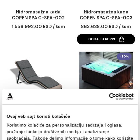
Hidromasažna kada
Hidromasažna kad
COPEN SPA C-SPA-002
COPEN SPA C-SPA-
1.556.992,00 RSD / kom
863.638,00 RSD / 
DODAJ U KORPU
-3