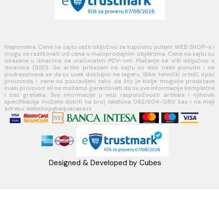
Politika kolačića
PLAĆANJE I ISPORUKA
Načini plaćanja
Načini isporuke
MINOTTI
Koste Abraševića 12,
11271 Surčin
webshop@aquacasa.rs
Telefon: +38162604080
PIB:101030622
MB: 17336118
Račun:160-6000001237490-60
PRATITE NAS