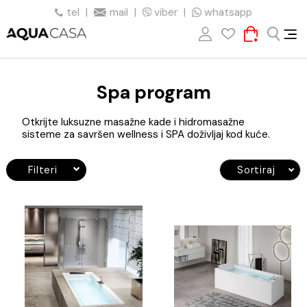
tel
|
mail
|
viber
|
whatsapp
Spa program
Otkrijte luksuzne masažne kade i hidromasažne
sisteme za savršen wellness i SPA doživljaj kod kuće.
Filteri
Sortiraj