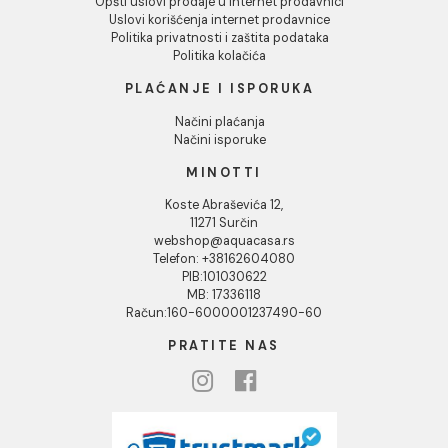
INFORMACIJE O KOMPANIJI
O nama
Naši saloni
Društvena odgovornost
Kontakt
Podaci o kompaniji
KORISNIČKA PODRŠKA
Uputstvo za poručivanje
Kako kreirati korisnički nalog?
Reklamacije
Povraćaj sredstava
Blog
USLOVI KORIŠĆENJA
Opšti uslovi prodaje u internet prodavnici
Uslovi korišćenja internet prodavnice
Politika privatnosti i zaštita podataka