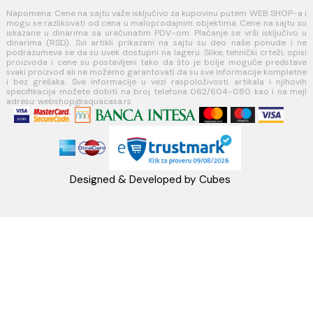
Račun:160-6000001237490-60
PRATITE NAS
Napomena: Cene na sajtu važe isključivo za kupovinu putem WEB SH
mogu se razlikovati od cena u maloprodajnim objektima. Cene na sa
iskazane u dinarima sa uračunatim PDV-om. Plaćanje se vrši isklju
dinarima (RSD). Svi artikli prikazani na sajtu su deo naše ponud
podrazumeva se da su uvek dostupni na lageru. Slike, tehnički crteži
proizvoda i cene su postavljeni tako da što je bolje moguće pre
svaki proizvod ali ne možemo garantovati da su sve informacije kom
i bez grešaka. Sve informacije u vezi raspoloživosti artikala i nj
specifikacija možete dobiti na broj telefona 062/604-080 kao i n
adresu: webshop@aquacasa.rs