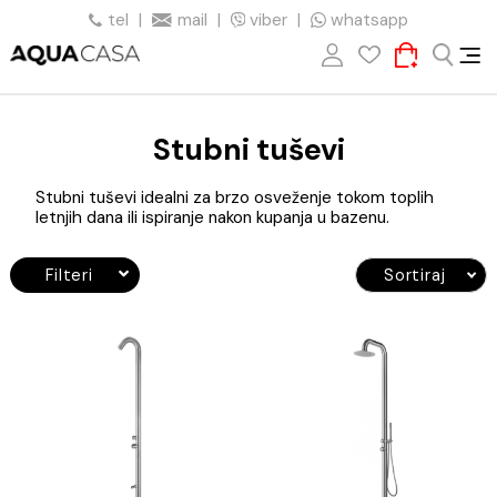
tel
|
mail
|
viber
|
whatsapp
Stubni tuševi
Stubni tuševi idealni za brzo osveženje tokom toplih
letnjih dana ili ispiranje nakon kupanja u bazenu.
Filteri
Sortiraj