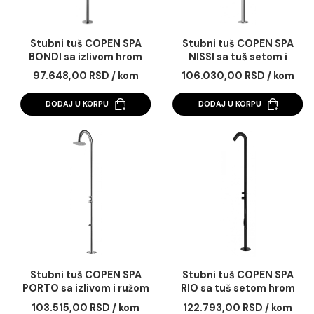
Stubni tuš COPEN SPA
Stubni tuš COPEN S
BONDI sa izlivom hrom
NISSI sa tuš setom 
ružom tuša hrom
97.648,00 RSD / kom
106.030,00 RSD / 
DODAJ U KORPU
DODAJ U KORPU