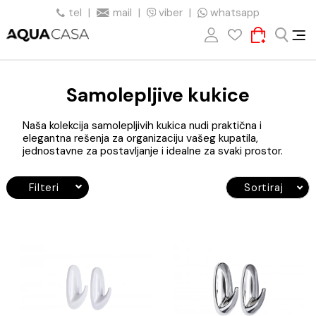
tel
|
mail
|
viber
|
whatsapp
Samolepljive kukice
Naša kolekcija samolepljivih kukica nudi praktična i
elegantna rešenja za organizaciju vašeg kupatila,
jednostavne za postavljanje i idealne za svaki prostor.
Filteri
Sortiraj