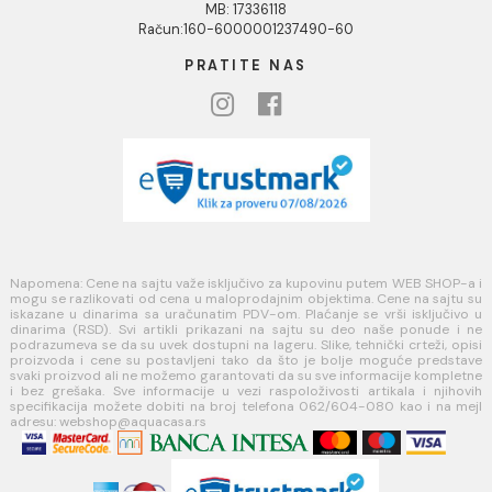
PLAĆANJE I ISPORUKA
Načini plaćanja
Načini isporuke
MINOTTI
Koste Abraševića 12,
11271 Surčin
webshop@aquacasa.rs
Telefon: +38162604080
PIB:101030622
MB: 17336118
Račun:160-6000001237490-60
PRATITE NAS