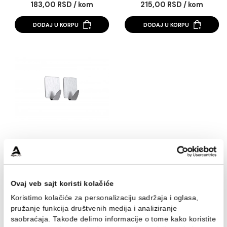
Kukica MINOTTI
Kukica MINOTTI
samolepljiva 30x80
samolepljiva 30x8
ovalna bela ABS 1,5kg
ovalna hrom ABS 1,
183,00 RSD / kom
215,00 RSD / kom
nosivost
nosivost
DODAJ U KORPU
DODAJ U KORPU
Kukica MINOTTI
samolepljiva kvadratna