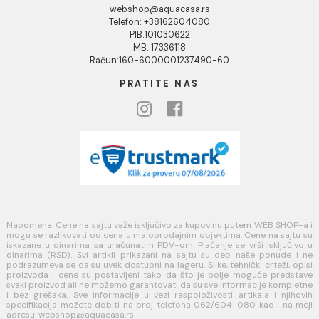
INFORMACIJE O KOMPANIJI
O nama
Naši saloni
Društvena odgovornost
Kontakt
Podaci o kompaniji
KORISNIČKA PODRŠKA
Uputstvo za poručivanje
Kako kreirati korisnički nalog?
Reklamacije
Povraćaj sredstava
Blog
USLOVI KORIŠĆENJA
Opšti uslovi prodaje u internet prodavnici
Uslovi korišćenja internet prodavnice
Politika privatnosti i zaštita podataka
Politika kolačića
PLAĆANJE I ISPORUKA