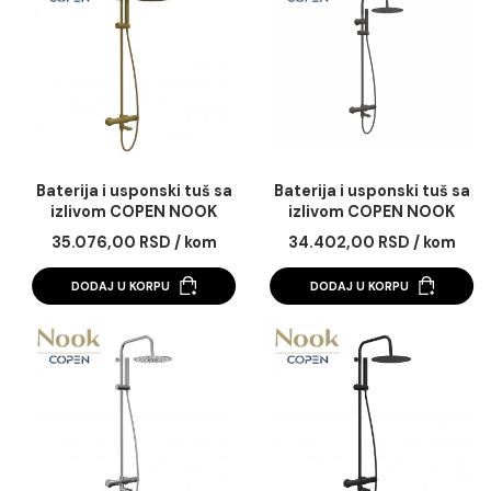
četvrtasti set
okrugli set
25.684,00 RSD / kom
25.010,00 RSD / k
DODAJ U KORPU
DODAJ U KORPU
Baterija i usponski tuš sa
Baterija i usponski tu
izlivom COPEN NOOK
izlivom COPEN NO
brušeno zlato okrugli set
gunmetal okrugli s
35.076,00 RSD / kom
34.402,00 RSD / k
DODAJ U KORPU
DODAJ U KORPU