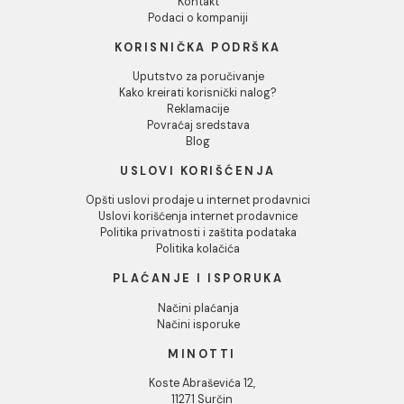
DODAJ U KORPU
1
2
Baterije sa usponskim tušem predstavljaju idealan izbor
one koji traže praktičnost i luksuz u svom kupatilu. Ove
slavine omogućavaju jednostavno prilagođavanje visine
tuša, pružajući izuzetno korisničko iskustvo. Sa moderni
dizajnom i vrhunskim materijalima, naše česme ne samo
unapređuju estetiku prostora, već i osiguravaju
dugotrajnost i izdržljivost. Birajte između različitih stilov
završnih obrada kako biste postigli željeni izgled i
funkcionalnost. Uz usponski tuš, svako tuširanje postaje
užitak, a moderan dizajn doprinosi sofisticiranom izgled
vašeg kupatila.