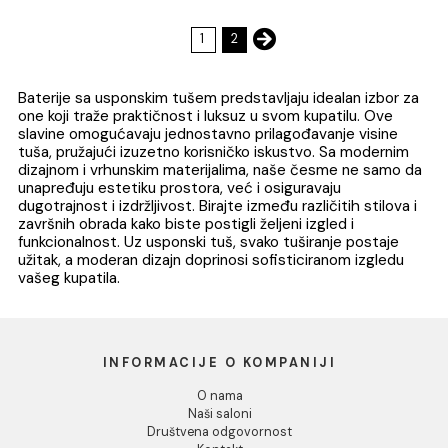
Termostatska baterija sa
Baterija sa uspons
usponskim tušem GROHE
tušem GHROHE
EUPHORIA
TEMPESTA SYSTEM 
120.357,00 RSD / kom
47.055,00 RSD / k
SMARTCONTROL SYSTEM
DODAJ U KORPU
DODAJ U KORPU
Baterija za tuš kabinu
Baterija za tuš kabi
MINOTTI STANDARD sa
MINOTTI STANDARD
komplet usponskim
komplet usponski
9.766,00 RSD / kom
13.423,00 RSD / k
tušem
tušem