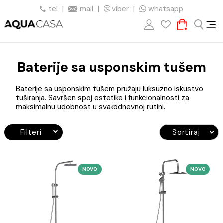
tel
|
mail
|
viber
|
whatsapp
Baterije sa usponskim tuše
Baterije sa usponskim tušem pružaju luksuzno iskustv
tuširanja. Savršen spoj estetike i funkcionalnosti za
maksimalnu udobnost u svakodnevnoj rutini.
Filteri
Sortiraj
NOVO
NO