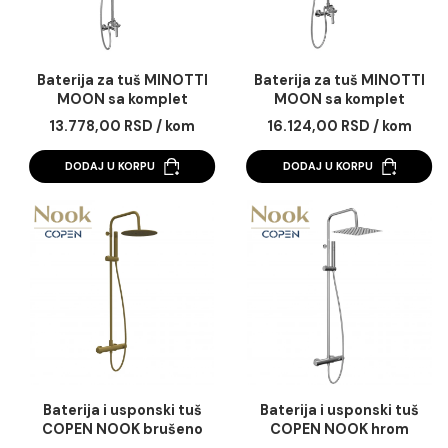
Baterija za tuš MINOTTI
Baterija za tuš MINO
MOON sa komplet
MOON sa komple
usponskim tušem. ruča
usponskim tušem. r
13.778,00 RSD / kom
16.124,00 RSD / k
O250
O250 MUT-075
DODAJ U KORPU
DODAJ U KORPU