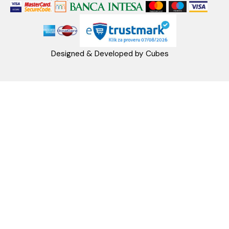
Načini plaćanja
Načini isporuke
MINOTTI
Koste Abraševića 12,
11271 Surčin
webshop@aquacasa.rs
Telefon: +38162604080
PIB:101030622
MB: 17336118
Račun:160-6000001237490-60
PRATITE NAS