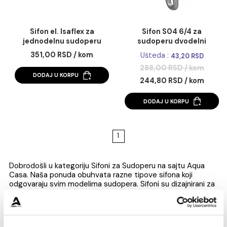
Sifon el. Isaflex za
Sifon S04 6/4 za
jednodelnu sudoperu
sudoperu dvodeln
351,00 RSD / kom
Ušteda :
43,20 RSD
288,00 RSD / kom
DODAJ U KORPU
244,80 RSD / kom
DODAJ U KORPU
1
Dobrodošli u kategoriju Sifoni za Sudoperu na sajtu Aqu
Casa. Naša ponuda obuhvata razne tipove sifona koji