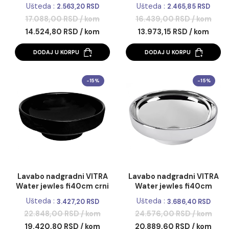
Lavabo nadgradni VITRA
Lavabo nadgradni V
Water jewles 60x40cm
Water jewles fi40cm 
beli
Ušteda :
Ušteda :
2.563,20 RSD
2.465,85 R
17.088,00 RSD / kom
16.439,00 RSD / k
14.524,80 RSD / kom
13.973,15 RSD / ko
DODAJ U KORPU
DODAJ U KORPU
-15%
-1