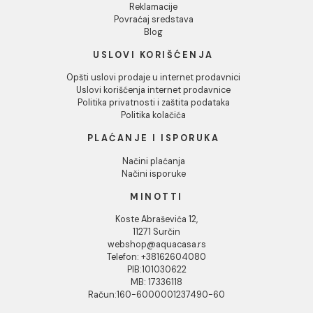
DODAJ U KORPU
DODAJ U KORPU
1
2
3
...
16
U okviru AquaCasa akcija, pronaći ćete pažljivo odabran
proizvode iz našeg bogatog asortimana po sniženim
cenama. Bilo da renovirate kupatilo ili opremate dom, ov
idealna prilika da obezbedite vrhunski kvalitet po
promotivnim cenama. Redovno ažuriramo ponudu, zato 
propustite priliku da uštedite uz našu akcijsku prodaju.
INFORMACIJE O KOMPANIJI
O nama
Naši saloni