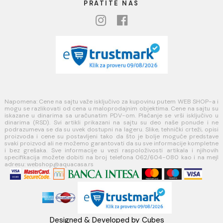
Društvena odgovornost
Kontakt
Podaci o kompaniji
KORISNIČKA PODRŠKA
Uputstvo za poručivanje
Kako kreirati korisnički nalog?
Reklamacije
Povraćaj sredstava
Blog
USLOVI KORIŠĆENJA
Opšti uslovi prodaje u internet prodavnici
Uslovi korišćenja internet prodavnice
Politika privatnosti i zaštita podataka
Politika kolačića
PLAĆANJE I ISPORUKA
Načini plaćanja
Načini isporuke