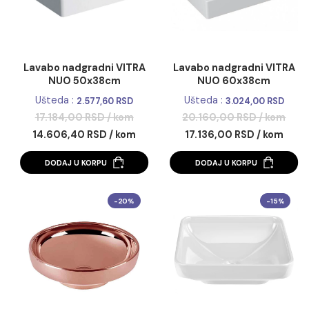
Lavabo nadgradni VITRA
Lavabo nadgradni V
NUO 50x38cm
NUO 60x38cm
Ušteda :
Ušteda :
2.577,60 RSD
3.024,00 R
17.184,00 RSD / kom
20.160,00 RSD / k
14.606,40 RSD / kom
17.136,00 RSD / k
DODAJ U KORPU
DODAJ U KORPU
-20%
-1