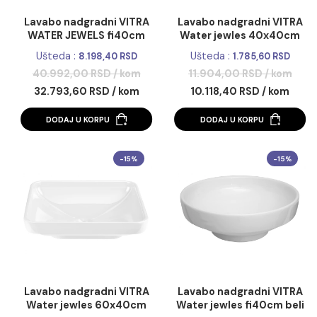
Lavabo nadgradni VITRA
Lavabo nadgradni V
WATER JEWELS fi40cm
Water jewles 40x4
bakarni
beli
Ušteda :
Ušteda :
8.198,40 RSD
1.785,60 RS
40.992,00 RSD / kom
11.904,00 RSD / k
32.793,60 RSD / kom
10.118,40 RSD / ko
DODAJ U KORPU
DODAJ U KORPU
-15%
-1