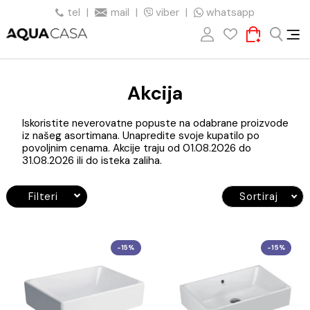
tel
|
mail
|
viber
|
whatsapp
Akcija
Iskoristite neverovatne popuste na odabrane proizvo
iz našeg asortimana. Unapredite svoje kupatilo po
povoljnim cenama. Akcije traju od 01.08.2026 do
31.08.2026 ili do isteka zaliha.
Filteri
Sortiraj
-15%
-1