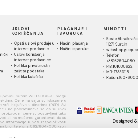
orom za slavinu
Ušteda :
3.139,20 RSD
da :
3.427,20 RSD
20.928,00 RSD / KOM
48,00 RSD / KOM
17.788,80 RSD / KOM
20,80 RSD / KOM
IČKA
USLOVI
PLAĆANJE I
MI
A
KORIŠĆENJA
ISPORUKA
Ko
 za
Opšti uslovi prodaje u
Načini plaćanja
11
je
internet prodavnici
Načini isporuke
w
ati korisnički
Uslovi korišćenja
Te
internet prodavnice
+
je
Politika privatnosti i
PI
sredstava
zaštita podataka
MB
Politika kolačića
R