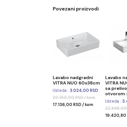
Dubina: 380 mm
Visina: 125 mm
Sanitarna keramika
Povezani proizvodi
Lavabo nadgradni
Lav
VITRA NUO 60x38cm
VIT
sa 