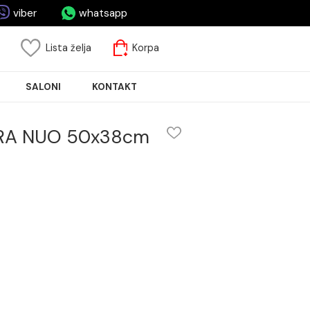
asa.rs
viber
whatsapp
risnički nalog
Lista želja
Korpa
JA PLOČICA
SALONI
KONTAKT
dni VITRA NUO 50x38cm
UO 50x38cm