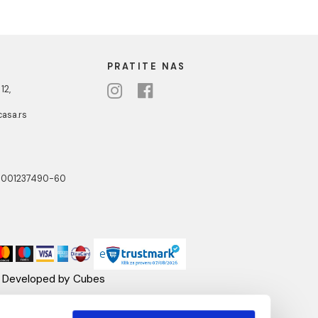
NOTTI
PRATITE NAS
ste Abraševića 12,
271 Surčin
ebshop@aquacasa.rs
lefon:
38162604080
B:101030622
: 17336118
ačun:160-6000001237490-60