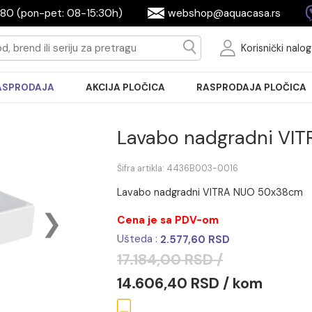
2604080 (pon-pet: 08-15:30h)
webshop@aquac
Ko
RASPRODAJA
AKCIJA PLOČICA
RASPRODA
Lavabo nadgra
Šifra artikla: 4436B003-0016
Lavabo nadgradni VITRA N
Cena je sa PDV-om
Ušteda :
2.577,60 RSD
17.184,00 RSD /