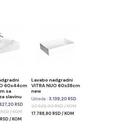
abo nadgradni
Lavabo nadgradni
RA NUO 60x44cm
VITRA NUO 60x38cm
prelivom sa
new