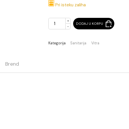
14.606,40 RSD / k
Pri isteku zaliha
+
DODAJ U KORPU
-
Kategorija
Sanitarija
Vitra
ja
Brend