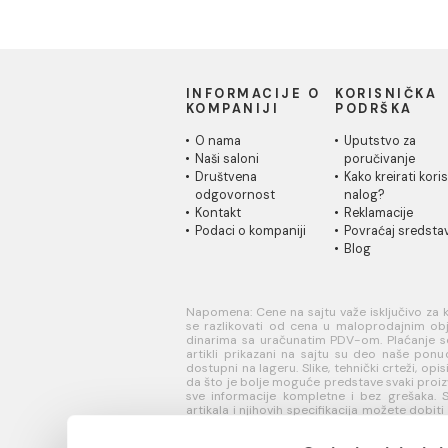
Ušteda :
3.024,00 RSD
otv
20.160,00 RSD / kom
Ušte
17.136,00 RSD / kom
22.8
19.4
INFORMACIJE O
KORISN
KOMPANIJI
PODRŠK
O nama
Uputstvo
Naši saloni
poručivan
Društvena
Kako kreir
odgovornost
nalog?
Kontakt
Reklamaci
Podaci o kompaniji
Povraćaj 
Blog