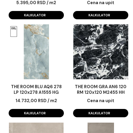
THE ROOM BLU AQ6 12 RM
THE ROOM BLU AQ6 
60x120 M4445 IH
RM 120x120 M4445 
5.395,00 RSD / m2
Cena na upit
KALKULATOR
KALKULATOR
THE ROOM BLU AQ6 278
THE ROOM GRA AN6 
LP 120x278 A1555 HG
RM 120x120 M2455 