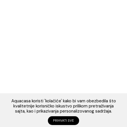
Napomena: Cene na sajtu važe isključivo za kupovinu putem WEB SH
mogu se razlikovati od cena u maloprodajnim objektima. Cene na sa
iskazane u dinarima sa uračunatim PDV-om. Plaćanje se vrši isklju
dinarima (RSD). Svi artikli prikazani na sajtu su deo naše ponud
podrazumeva se da su uvek dostupni na lageru. Slike, tehnički crteži
proizvoda i cene su postavljeni tako da što je bolje moguće pre
svaki proizvod ali ne možemo garantovati da su sve informacije kom
i bez grešaka. Sve informacije u vezi raspoloživosti artikala i nj
specifikacija možete dobiti na broj telefona 062/604-080 kao i n
adresu: webshop@aquacasa.rs
Designed & Developed by Cubes