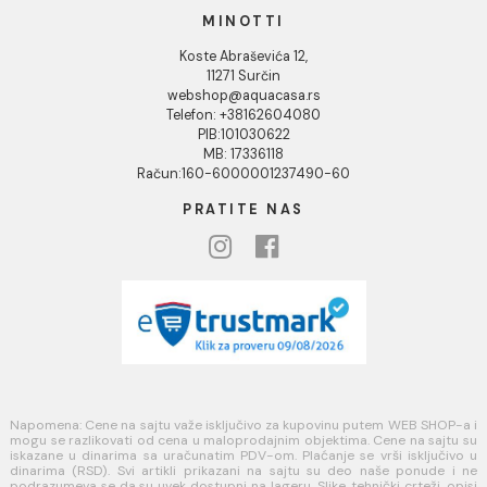
INFORMACIJE O KOMPANIJI
O nama
Naši saloni
Društvena odgovornost
Kontakt
Podaci o kompaniji
KORISNIČKA PODRŠKA
Uputstvo za poručivanje
Kako kreirati korisnički nalog?
Reklamacije
Povraćaj sredstava
Blog
USLOVI KORIŠĆENJA
Opšti uslovi prodaje u internet prodavnici