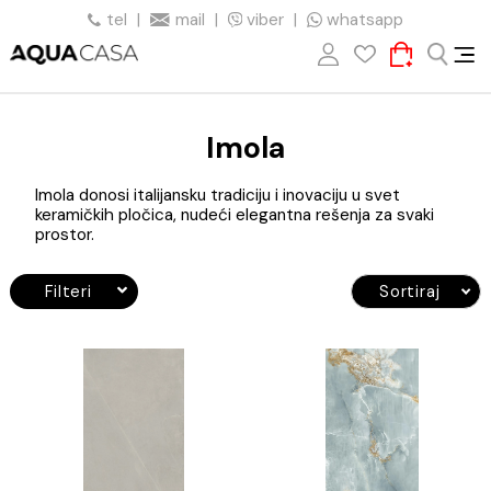
tel
|
mail
|
viber
|
whatsapp
Imola
Imola donosi italijansku tradiciju i inovaciju u svet
keramičkih pločica, nudeći elegantna rešenja za svaki
prostor.
Filteri
Sortiraj