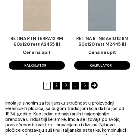
Dozvoli izbor
Odbij
LIME-ROCK LMRCK
RETINA LINAE6 12 
RB377A RM 37,5x75
60x120 rett M0555 
A8445 II
5.315,00 RSD / m2
5.376,00 RSD / m
KALKULATOR
KALKULATOR