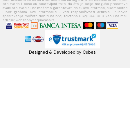
Uslovi korišćenja internet prodavnice
Politika privatnosti i zaštita podataka
Politika kolačića
PLAĆANJE I ISPORUKA
Načini plaćanja
Načini isporuke
MINOTTI
Koste Abraševića 12,
11271 Surčin
webshop@aquacasa.rs
Telefon: +38162604080
PIB:101030622
MB: 17336118
Račun:160-6000001237490-60
PRATITE NAS