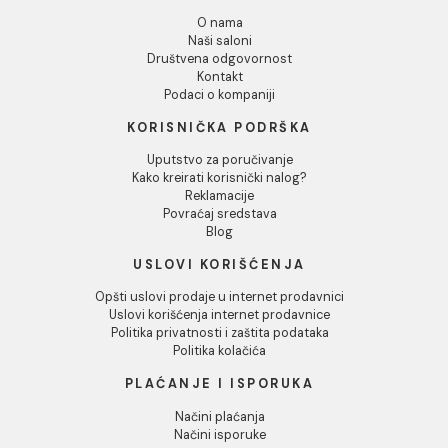
posvećenosti kvalitetu, inovacijama i dizajnu. Njihove
pločice odražavaju suštinu italijanske estetike, kombinuj
klasične elemente sa savremenim trendovima, što ih čin
idealnim izborom za svaki prostor, bilo da se radi o domu
kancelariji ili javnom objektu.
Imola pločice nisu samo vizuelno atraktivne, već su i
izuzetno izdržljive, što ih čini pogodnim za prostore vis
prometa kao što su kuhinje, kupatila i komercijalni prosto
Svaka kolekcija je pažljivo dizajnirana da pruži maksimalnu
funkcionalnost, uz minimalno održavanje, omogućavajući
vam da uživate u lepoti i praktičnosti vašeg prostora du
niz godina.
Imola brend takođe posebnu pažnju posvećuje održivost
koristeći ekološki prihvatljive materijale i procese
proizvodnje. Njihov cilj je da stvore proizvode koji ne s
da izgledaju lepo, već i doprinose očuvanju životne sred
Bilo da tražite pločice koje će uneti dašak luksuza u vaš
dom ili one koje će izdržati najzahtevnije uslove, Imola je
brend na koji se možete osloniti. Sa Imola pločicama, sva
prostor postaje mesto gde se susreću tradicija, inovacij
nepogrešiv italijanski stil.