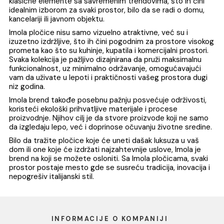
RETINA RTN TERRA12 RM
RETINA RTN6 AVIO12
60x120 rett A2455 IH
60x120 rett M2445 
Cena na upit
Cena na upit
KALKULATOR
KALKULATOR
1
2
3
...
6
Imola je sinonim za italijansku stručnost u proizvodnji
keramičkih pločica, sa dugom tradicijom koja datira još 
1874. godine. Kao jedan od najstarijih i najcenjenijih
brendova u industriji keramike, Imola se izdvaja po svojoj