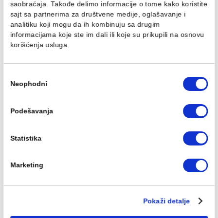
BLUE SAVOY BLSV 60G
BLUE SAVOY BLSV 
RM 60x60 rett B8655 II
60x60 rett B9455 
4.044,00 RSD / m2
4.044,00 RSD / m
KALKULATOR
KALKULATOR
Ovaj veb sajt koristi kolačiće
Koristimo kolačiće za personalizaciju sadržaja i oglasa,
pružanje funkcija društvenih medija i analiziranje
saobraćaja. Takođe delimo informacije o tome kako koris
sajt sa partnerima za društvene medije, oglašavanje i
KOALA6 2012B RM
KOSHI 36W 30x60 E
20x120 rett A1565 HH
NN
analitiku koji mogu da ih kombinuju sa drugim
informacijama koje ste im dali ili koje su prikupili na osn
1.889,00 RSD / m2
1.887,00 RSD / m