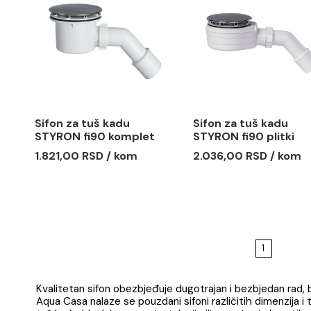
Sifon za tuš kadu
Sifon za 
STYRON fi50 komplet
STYRON f
bela kapa
hrom kap
1.113,00 RSD / kom
1.295,00 
Sifon za tuš kadu
Sifon za 
STYRON fi90 komplet
STYRON fi
hrom kapa
komplet 
1.821,00 RSD / kom
2.036,00 