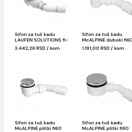
Sifon za tuš kadu
Sifon za 
LAUFEN SOLUTIONS fi-
McALPINE 
90
kapa 85
3.442,26 RSD / kom
1.191,00 R