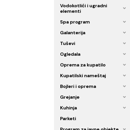
Sifoni za kade i tuš kade
Postolja za tuš kabinu
Vodokotlići i ugradni
elementi
Spa program
Galanterija
Tuševi
Ogledala
Oprema za kupatilo
Kupatilski nameštaj
Bojleri i oprema
Grejanje