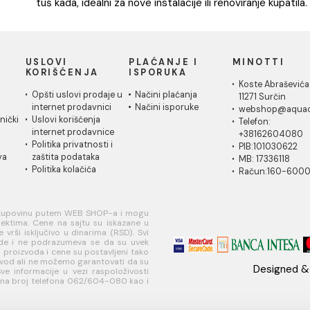
Kvalitetan sifon obezbjeđuje dugotrajan i be
Aqua Casa nalaze se pouzdani sifoni različiti
tuš kada, idealni za nove instalacije ili renovir
IČKA
USLOVI
PLAĆANJE I
MI
A
KORIŠĆENJA
ISPORUKA
Ko
 za
Opšti uslovi prodaje u
Načini plaćanja
11
je
internet prodavnici
Načini isporuke
w
ati korisnički
Uslovi korišćenja
Te
internet prodavnice
+
je
Politika privatnosti i
PI