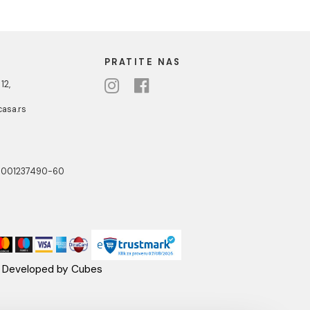
2.040,00 RSD / KOM
1
zbjedan rad, bez curenja i zagušenja. U ponudi
h dimenzija i tipova, kompatibilni sa većinom kada i
anje kupatila.
NOTTI
PRATITE NAS
ste Abraševića 12,
271 Surčin
ebshop@aquacasa.rs
lefon:
38162604080
B:101030622