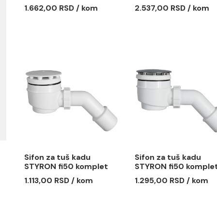
Sifon za tuš kadu
Sifon za 
McALPINE plitki fi60
McALPINE p
e
kapa 88mm sa
kapa 110
1.662,00 RSD / kom
2.537,00 
priključkom