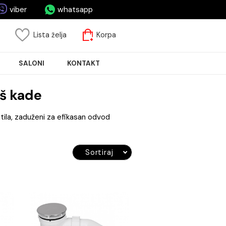
asa.rs
viber
whatsapp
risnički nalog
Lista želja
Korpa
JA PLOČICA
SALONI
KONTAKT
ade i tuš kade
ti svakog kupatila, zaduženi za efikasan odvod
lizacije.
Sortiraj