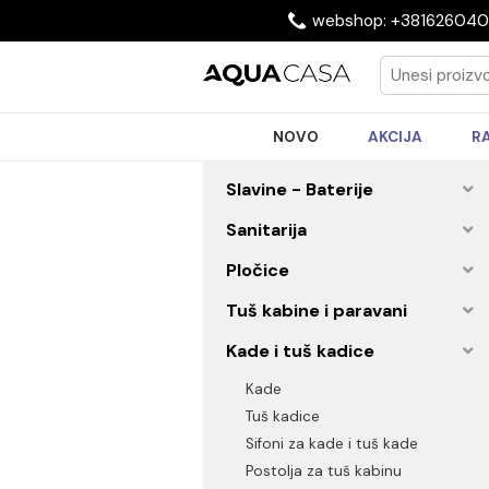
webshop: +3816
NOVO
AKCIJA
Slavine - Baterije
Sanitarija
Pločice
Tuš kabine i paravani
Kade i tuš kadice
Kade
Tuš kadice