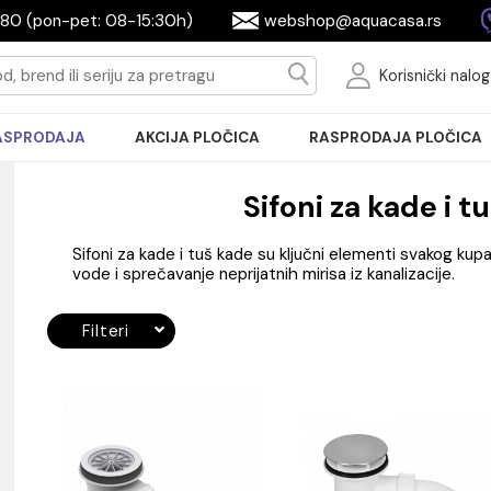
2604080 (pon-pet: 08-15:30h)
webshop@aquac
Ko
RASPRODAJA
AKCIJA PLOČICA
RASPRODA
Sifoni za k
Sifoni za kade i tuš kade su ključni elemen
vode i sprečavanje neprijatnih mirisa iz kana
Filteri