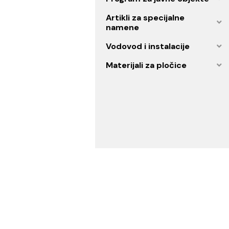
Kuhinja
Parketi
Program za javne objekt
Artikli za specijalne
namene
Vodovod i instalacije
Materijali za pločice