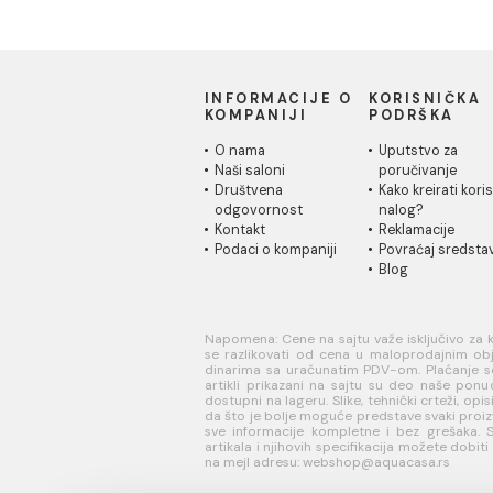
INFORMACIJE O
KORISN
KOMPANIJI
PODRŠK
O nama
Uputstvo
Naši saloni
poručivan
Društvena
Kako kreir
odgovornost
nalog?
Kontakt
Reklamaci