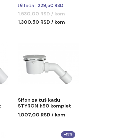
tuš kadu
Sifon za tuš kadu
litki fi90
MINOTTI 6/4 automatski
mm
RSD / kom
Ušteda :
229,50 RSD
1.530,00 RSD / kom
1.300,50 RSD / kom