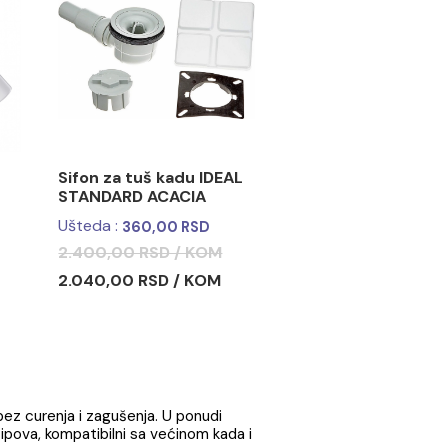
tuš kadu
Sifon za tuš kadu
i50 komplet
STYRON fi90 komplet
a
bela kapa
RSD / kom
1.007,00 RSD / kom
-15%
tuš kadu
Sifon za tuš kadu IDEAL
90 plitki
STANDARD ACACIA
hrom kapa
RSD / kom
Ušteda :
360,00 RSD
2.400,00 RSD / KOM