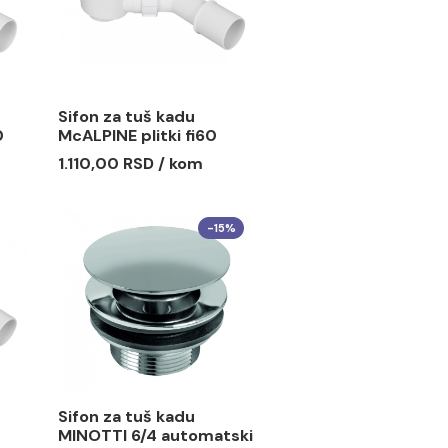
tuš kadu
Sifon za tuš kadu
duboki fi60
McALPINE plitki fi60
mm
kapa 88mm
SD / kom
1.110,00 RSD / kom
-15%