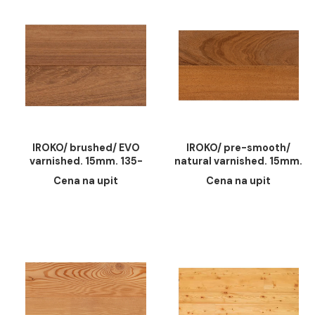
ELM american/ brushed/
ELM american/ brus
natural oiled/15mm,
natural varnished. 1
135mm, 800-1400mm
135-200mm. 1200
Cena na upit
Cena na upit
2400mm
IROKO/ brushed/ EVO
IROKO/ pre-smoot
varnished. 15mm. 135-
natural varnished. 1
155mm. 1200-2400mm
135-155mm. 1200
Cena na upit
Cena na upit
2400mm