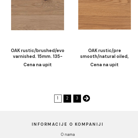
OAK
OAK
natura/SMART/brushed/notting
rustic/brushed/dec
hill/metro varnis, 14mm.
litio varnished. 15
Cena na upit
Cena na upit
185-200mm. 1200-
135-155mm. 1200
2400mm
2400mm