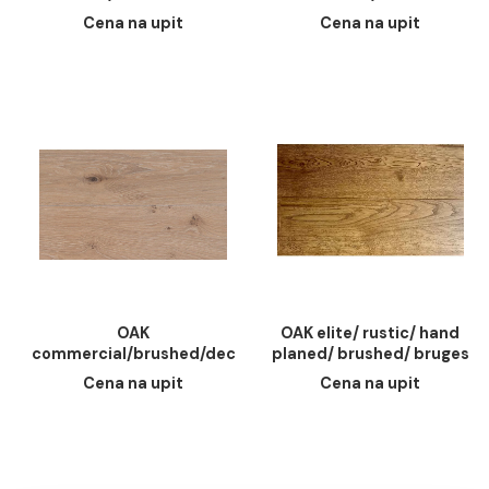
OAK commercial/
OAK commercial/
brushed/ velato bianco
brushed/natural
oiled. 15mm. 135-155mm.
varnished. 15mm. 1
Cena na upit
Cena na upit
1200-2400mm
155mm. 1200-240