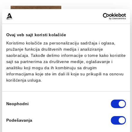
OAK
OAK elite/ rustic/ h
commercial/brushed/decape
planed/ brushed/ br
iridio/15mm. 90mm.
varnished 15mm. 13
Cena na upit
Cena na upit
600mm
155mm. 1200-240
Ovaj veb sajt koristi kolačiće