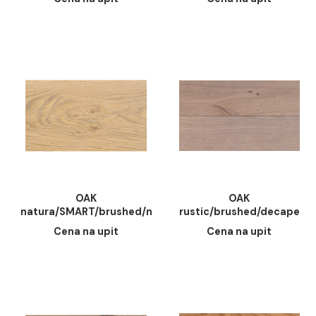
varnished. 16.5mm. 170-
varnished. 14mm. 1
Cena na upit
Cena na upit
225mm. 800-3000mm
200mm. 1200-240
Pokaži detalje
Dozvoli sve
Dozvoli izbor
Odbij
OAK natura/SMART/
OAK
brushed/ porfido
natura/SMART/brush
varnished. 14mm. 185-
ambra varnished. 1
Cena na upit
Cena na upit
200mm. 1200-2400mm
185-200mm. 1200
2400mm