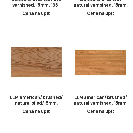
DOUSSIE/ brushed/ evo
DOUSSIE/ brushed
varnished. 15mm. 135-
natural varnsihed. 1
155mm. 1200-2400mm
135-155mm. 1200
Cena na upit
Cena na upit
2400mm