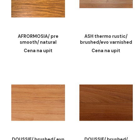
AFRORMOSIA/ pre
ASH thermo rustic
smooth/ natural
brushed/evo varnis
varnished. 15mm. 135mm.
(175°), 15mm, 135
Cena na upit
Cena na upit
800-1500mm
150mm, 1200-240