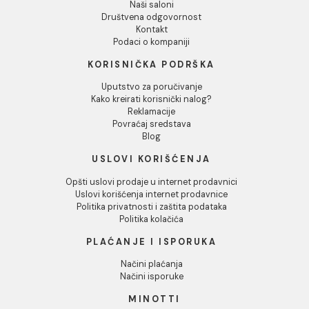
OAK rustic/brushed/evo
OAK rustic/pre
varnished. 15mm. 135-
smooth/natural oil
155mm. 1200-2400mm
15mm, 135-155mm
Cena na upit
Cena na upit
1200-2400mm
1
2
3