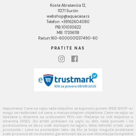
INFORMACIJE O KOMPANIJI
O nama
Naši saloni
Društvena odgovornost
Kontakt
Podaci o kompaniji
KORISNIČKA PODRŠKA
Uputstvo za poručivanje
Kako kreirati korisnički nalog?
Reklamacije
Povraćaj sredstava
Blog
USLOVI KORIŠĆENJA
Opšti uslovi prodaje u internet prodavnici
Uslovi korišćenja internet prodavnice
Politika privatnosti i zaštita podataka
Politika kolačića
PLAĆANJE I ISPORUKA