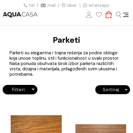
tel
|
mail
|
viber
|
whatsapp
Parketi
Parketi su elegantna i trajna rešenja za podne obloge
koja unose toplinu, stil i funkcionalnost u svaki prostor.
Naša ponuda obuhvata širok izbor parketa različitih
vrsta, dizajna i materijala, prilagođenih svim ukusima i
potrebama.
Filteri
Sortiraj