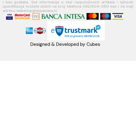
Načini plaćanja
Načini isporuke
MINOTTI
Koste Abraševića 12,
11271 Surčin
webshop@aquacasa.rs
Telefon: +38162604080
PIB:101030622
MB: 17336118
Račun:160-6000001237490-60
PRATITE NAS