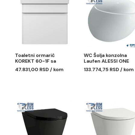
Ormarić LAUFEN BASE
Ormarić 
57x44 sa 2 fioke
51x39 sa 
58.936,19 RSD / kom
71.989,58