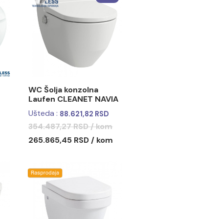
LAUFEN PRO S
Ormarić sa lavaboom
fiokom
LAUFEN PRO S 60x50cm
 RSD / kom
105.192,25 RSD / kom
-25%