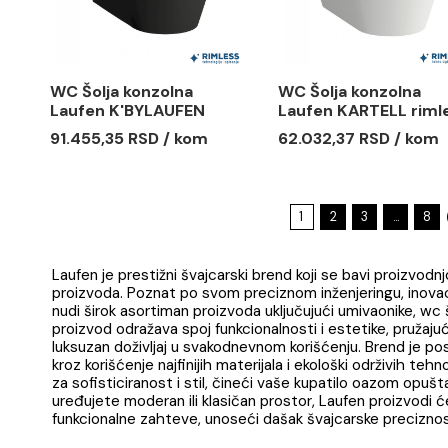
Toaletni ormarić
WC Šolja 
KOREKT 60-1F sa
Laufen AL
LAUFEN PRO lavaboom
rimless
47.831,00 RSD / kom
133.774,7
WC Šolja konzolna
WC Šolja 
Laufen K'BYLAUFEN
Laufen KA
rimless crna