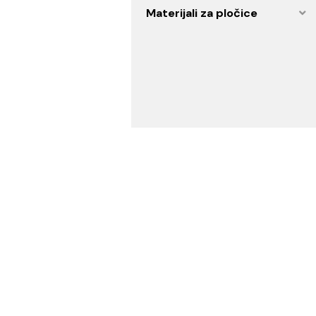
Artikli za specijalne
namene
Vodovod i instalacije
Materijali za pločice