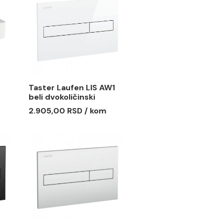
olni Laufen
WC Šolja konzolna
TY
Laufen PRO new
 RSD / kom
19.843,00 RSD / kom
ufen VAL
Taster Laufen LIS AW1
 ostrvom
beli dvokoličinski
 RSD / kom
2.905,00 RSD / kom