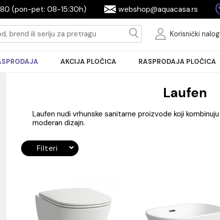
2604080 (pon-pet: 08-15:30h)
webshop@aquac
Ko
RASPRODAJA
AKCIJA PLOČICA
RASPRODA
L
Laufen nudi vrhunske sanitarne proizvode koj
moderan dizajn.
Filteri