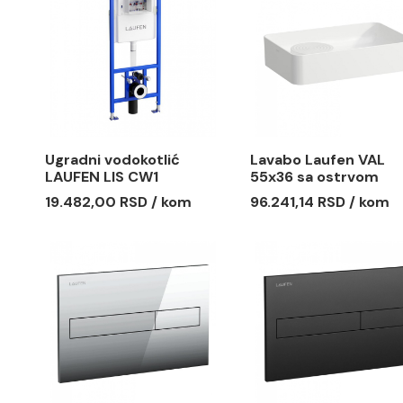
Bide konzolni LAUFEN
Bide konz
LB3
LIVING CI
10.591,00 RSD / KOM
4.200,00
Ugradni vodokotlić
Lavabo La
LAUFEN LIS CW1
55x36 sa
19.482,00 RSD / kom
96.241,14