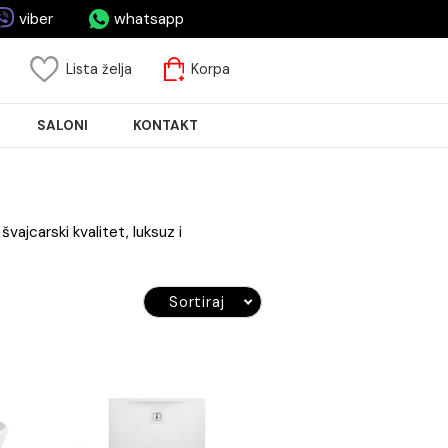
asa.rs
viber
whatsapp
risnički nalog
Lista želja
Korpa
JA PLOČICA
SALONI
KONTAKT
aufen
i kombinuju švajcarski kvalitet, luksuz i
Sortiraj