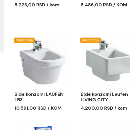
Polustub Laufen
WC Daska
PALOMBA
softclose
5.223,00 RSD / kom
8.486,00 