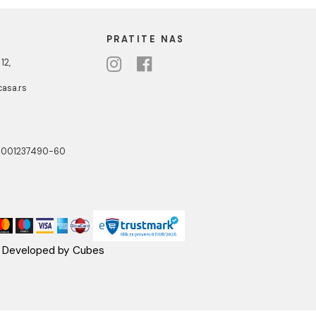
 RSD / kom
24.730,00 RSD / kom
3
...
8
avi proizvodnjom visokokvalitetnih sanitarnih
ringu, inovacijama i vrhunskom dizajnu, Laufen
vaonike, wc šolje, kade i tuš kabine. Svaki
tike, pružajući ne samo praktična rešenja već i
u. Brend je posvećen očuvanju visokih standarda
 održivih tehnologija. Laufen sanitarije su sinonim
 oazom opuštanja i elegancije. Bez obzira da li
n proizvodi će zadovoljiti vaše estetske i
ske preciznosti u vaš dom.
NOTTI
PRATITE NAS
ste Abraševića 12,