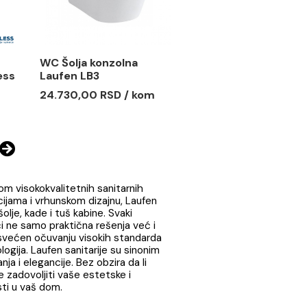
konzolna
WC Šolja konzolna
ESSI ONE
Laufen CLEANET NAVIA
RIMLESS
5 RSD / kom
Ušteda :
88.621,82 RSD
354.487,27 RSD / kom
265.865,45 RSD / kom
konzolna
WC Šolja konzolna
RTELL rimless
Laufen LB3