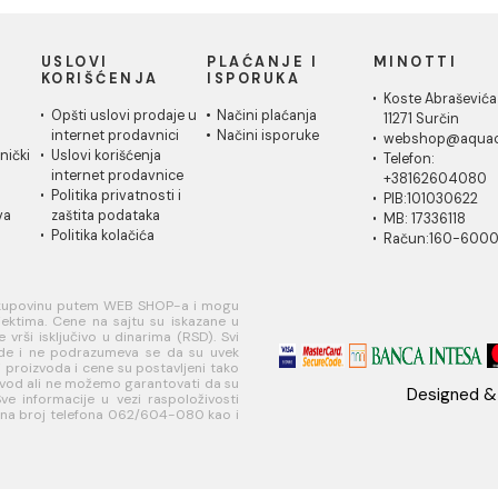
91.455,35 RSD / kom
62.032,37
1
2
Laufen je prestižni švajcarski brend koji se b
proizvoda. Poznat po svom preciznom inženje
nudi širok asortiman proizvoda uključujući umi
proizvod odražava spoj funkcionalnosti i este
luksuzan doživljaj u svakodnevnom korišćenj
kroz korišćenje najfinijih materijala i ekološki
za sofisticiranost i stil, čineći vaše kupatilo
uređujete moderan ili klasičan prostor, Laufe
funkcionalne zahteve, unoseći dašak švajcar
IČKA
USLOVI
PLAĆANJE I
MI
A
KORIŠĆENJA
ISPORUKA
Ko