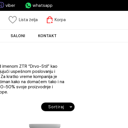
asa.rs
viber
whatsapp
risnički nalog
Lista želja
Korpa
JA PLOČICA
SALONI
KONTAKT
no Art
u u Srbiji pod imenom ZTR “Drvo-Stil” kao
štaja. Zahvaljujući uspešnom poslovanju i
no Art” d.o.o. Za kratko vreme kompanija je
proizvodni asortiman kako na domaćem tako i na
 Art” izvozi 40-50% svoje proizvodnje i
a Zapadne Evrope.
Sortiraj