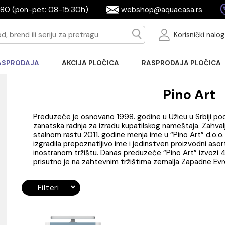
2604080 (pon-pet: 08-15:30h)
webshop@aquac
Ko
RASPRODAJA
AKCIJA PLOČICA
RASPRODA
Pi
Preduzeće je osnovano 1998. godine u Užic
zanatska radnja za izradu kupatilskog name
stalnom rastu 2011. godine menja ime u “Pi
izgradila prepoznatljivo ime i jedinstven 
inostranom tržištu. Danas preduzeće “Pino
prisutno je na zahtevnim tržištima zemalj
Filteri