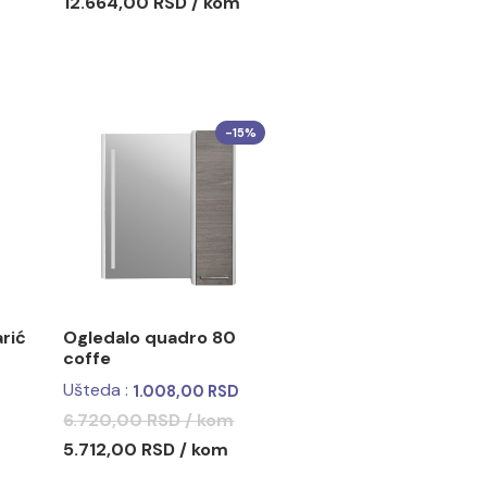
etno ogledalo
LINE Toaletno ogledalo
 soft close
ART 65 sa soft close
šarkama
12.664,00 RSD / kom
196,40 RSD
 RSD / kom
RSD / kom
-15%