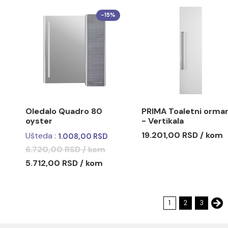
LINE Toaletno ogledalo
ODEON Toa
ART 75 sa soft close
VERTIKAL
šarkama
13.557,00 RSD / kom
20.226,00
-15%