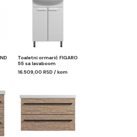
ormarić ROUND
Toaletni ormarić FIGARO
oa
55 sa lavaboom
 RSD / kom
16.509,00 RSD / kom