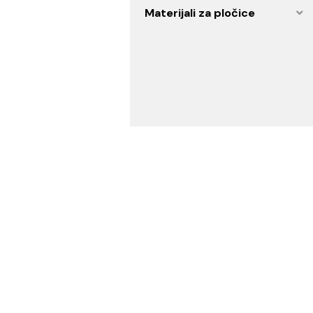
Artikli za specijalne
namene
Vodovod i instalacije
Materijali za pločice