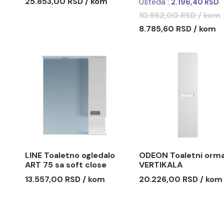
LINE Toaletni ormarić 75
LINE Toal
sa lavaboom i soft close
ART 55 sa
šarkama
šarkama
25.853,00 RSD / kom
Ušteda :
2.
10.982,00
8.785,60 