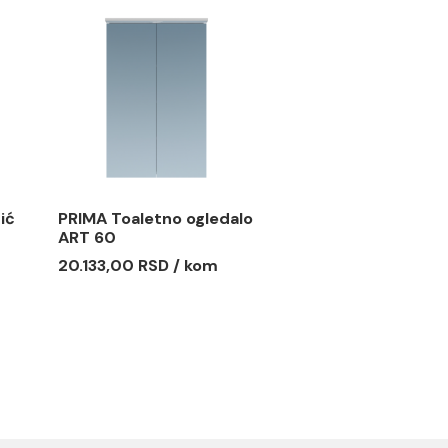
letni ormarić
Ogledalo quadro 80
A
coffe
 RSD / kom
Ušteda :
1.008,00 RSD
6.720,00 RSD / kom
5.712,00 RSD / kom