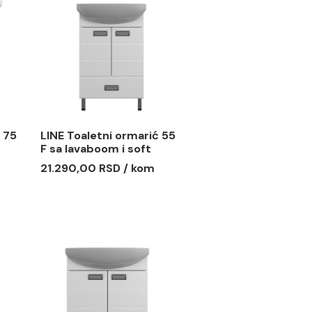
ogledalo
Vertikala GRACE
 85
 RSD / kom
13.084,00 RSD / kom
etni ormarić 75
LINE Toaletni ormarić 55
oom i soft
F sa lavaboom i soft
kama
close šarkama
 RSD / kom
21.290,00 RSD / kom