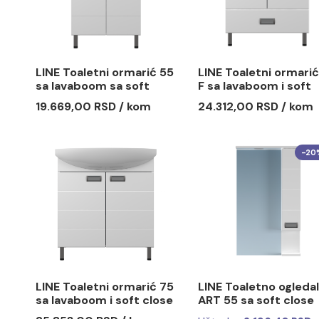
39.399,00 RSD / kom
31.519,20 RSD / kom
LINE Toaletni ormarić 55
LINE Toal
sa lavaboom sa soft
F sa lavab
close šarkama
close šar
19.669,00 RSD / kom
24.312,00