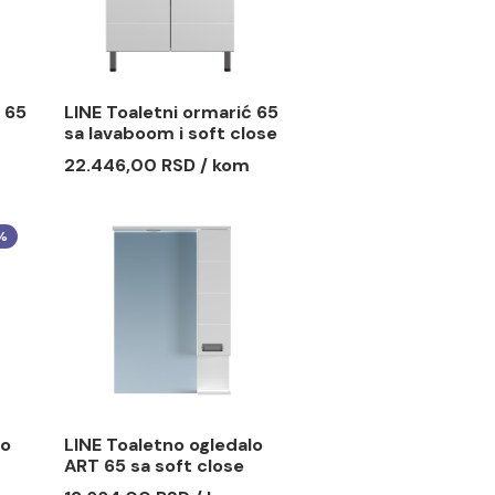
etni ormarić 65
LINE Toaletni ormarić 65
oom i soft
sa lavaboom i soft close
kama
šarkama
 RSD / kom
22.446,00 RSD / kom
-20%