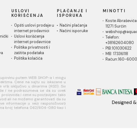
Oledalo Quadro 80
PRIMA Toa
oyster
- Vertikal
19.201,00
Ušteda :
1.008,00 RSD
6.720,00 RSD / kom
5.712,00 RSD / kom
1
IČKA
USLOVI
PLAĆANJE I
MI
A
KORIŠĆENJA
ISPORUKA
Ko
 za
Opšti uslovi prodaje u
Načini plaćanja
11