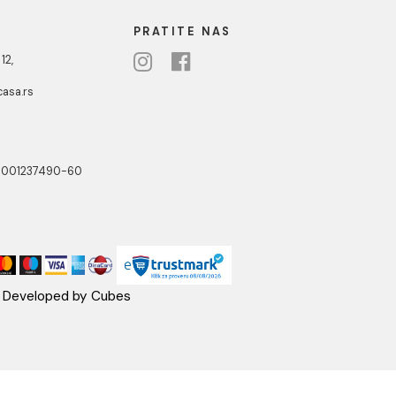
letni ormarić
PRIMA Toaletno ogledalo
a
ART 60
 RSD / kom
20.133,00 RSD / kom
2
3
NOTTI
PRATITE NAS
ste Abraševića 12,
271 Surčin