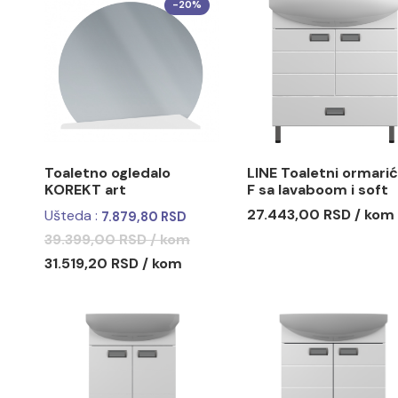
Toaletno ogledalo
Toaletno 
GRACE art 65
GRACE art
17.618,00 RSD / kom
19.286,00
-20%
Toaletno ogledalo
LINE Toal
KOREKT art
F sa lavab
close šar
27.443,00
Ušteda :
7.879,80 RSD