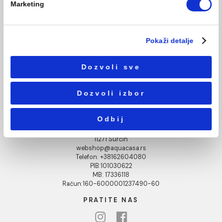
KORISNIČKA PODRŠKA
Podešavanja
Uputstvo za poručivanje
Kako kreirati korisnički nalog?
Statistika
Reklamacije
Povraćaj sredstava
Blog
Marketing
USLOVI KORIŠĆENJA
Opšti uslovi prodaje u internet prodavnici
Uslovi korišćenja internet prodavnice
Pokaži detalje
Politika privatnosti i zaštita podataka
Politika kolačića
Dozvoli sve
PLAĆANJE I ISPORUKA
Načini plaćanja
Dozvoli izbor
Načini isporuke
MINOTTI
Odbij
Koste Abraševića 12,