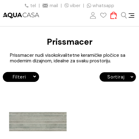
tel
|
mail
|
viber
|
whatsapp
Prissmacer
Prissmacer nudi visokokvalitetne keramičke pločice s
modernim dizajnom, idealne za svaku prostoriju.
Filteri
Sortiraj