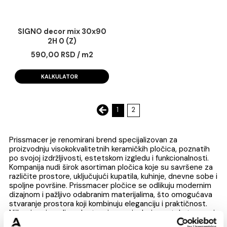
SIGNO decor mix 30x90
2H 0 (Z)
590,00 RSD / m2
KALKULATOR
1
2
Prissmacer je renomirani brend specijalizovan za
proizvodnju visokokvalitetnih keramičkih pločica, poznat
po svojoj izdržljivosti, estetskom izgledu i funkcionalnost
Kompanija nudi širok asortiman pločica koje su savršene
različite prostore, uključujući kupatila, kuhinje, dnevne s