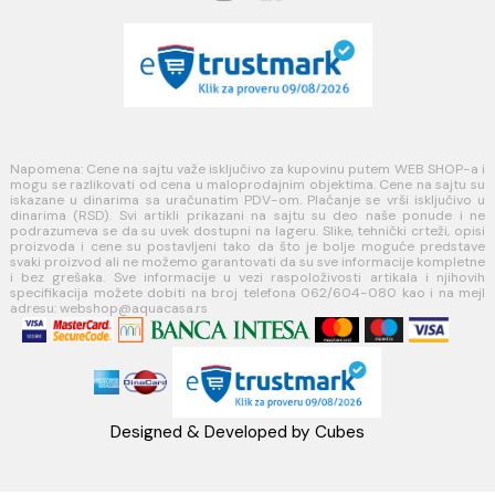
11271 Surčin
webshop@aquacasa.rs
Telefon: +38162604080
PIB:101030622
MB: 17336118
Račun:160-6000001237490-60
PRATITE NAS
Napomena: Cene na sajtu važe isključivo za kupovinu putem WEB SH
mogu se razlikovati od cena u maloprodajnim objektima. Cene na sa
iskazane u dinarima sa uračunatim PDV-om. Plaćanje se vrši isklju
dinarima (RSD). Svi artikli prikazani na sajtu su deo naše ponud
podrazumeva se da su uvek dostupni na lageru. Slike, tehnički crteži
proizvoda i cene su postavljeni tako da što je bolje moguće pre