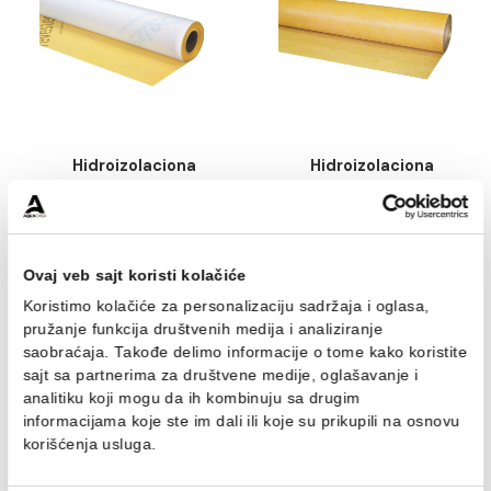
Element kanala za sifon
Element kanala za si
REVESTECH WALK LEVEL
REVESTECH WALK LE
DRAIN 15cm. vertikalni
LATERAL DRAIN 15c
17.417,00 RSD / kom
13.190,00 RSD / k
horizontalni
DODAJ U KORPU
DODAJ U KORPU