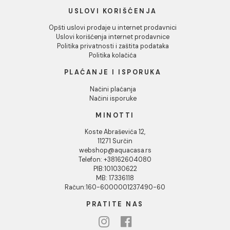
Njihovi proizvodi su dizajnirani tako da obezbede dugotr
zaštitu od curenja i oštećenja, uz minimalan trud pri
ugradnji. Bez obzira na vrstu projekta, bilo da se radi o
renovaciji ili novogradnji, Revestech hidroizolacioni sist
garantuju maksimalnu sigurnost i dugovečnost. Aqua C
ponosno nudi širok asortiman Revestech proizvoda,
pružajući vam mogućnost da zaštitite sve vrste površi
od štetnog uticaja vlage, uz zadržavanje estetske
vrednosti prostora.
INFORMACIJE O KOMPANIJI
O nama
Naši saloni
Društvena odgovornost
Kontakt
Podaci o kompaniji
KORISNIČKA PODRŠKA