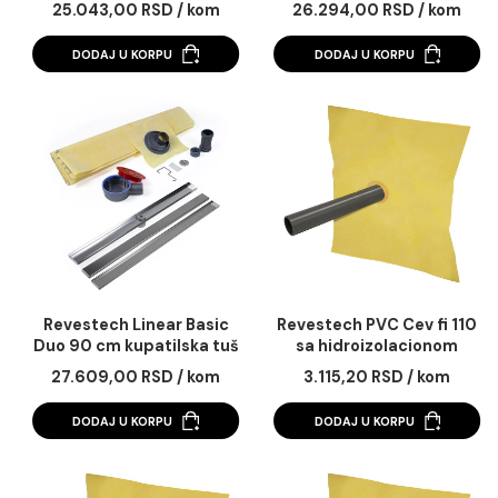
Revestech Linear Basic
Revestech Linear Ba
Duo 70 cm kupatilska tuš
Duo 80 cm kupatilska
kanalica sa 3m2
kanalica sa 3m2
25.043,00 RSD / kom
26.294,00 RSD / k
membrane
membrane
DODAJ U KORPU
DODAJ U KORPU
Revestech Linear Basic
Revestech PVC Cev fi
Duo 90 cm kupatilska tuš
sa hidroizolacion