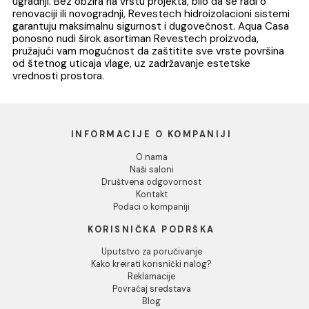
Spoljašnji ugao
Traka za hidroizolac
REVESTECH DRY50
REVESTECH DRY50 1
CORNEROUT
30m
1.961,00 RSD / kom
227,00 RSD / M
DODAJ U KORPU
1
2
Revestech je vrhunski brend koji se specijalizovao za
inovativna hidroizolaciona rešenja namenjena širokom
spektru površina, uključujući kupatila, terase, balkone,
bazene i druge površine koje zahtevaju zaštitu od vlage