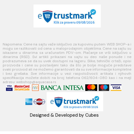
Uputstvo za poručivanje
Kako kreirati korisnički nalog?
Reklamacije
Povraćaj sredstava
Blog
USLOVI KORIŠĆENJA
Opšti uslovi prodaje u internet prodavnici
Uslovi korišćenja internet prodavnice
Politika privatnosti i zaštita podataka
Politika kolačića
PLAĆANJE I ISPORUKA
Načini plaćanja
Načini isporuke
MINOTTI
Koste Abraševića 12,
11271 Surčin
webshop@aquacasa.rs
Telefon: +38162604080