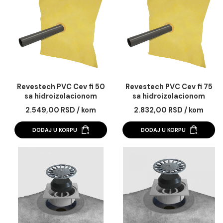
kanalica sa 3m2
membranom 50 cm x
27.609,00 RSD / kom
3.115,20 RSD / ko
membrane
cm
DODAJ U KORPU
DODAJ U KORPU
Revestech PVC Cev fi 50
Revestech PVC Cev f
sa hidroizolacionom
sa hidroizolacion
membranom 50 cm x 50
membranom 50 cm x
2.549,00 RSD / kom
2.832,00 RSD / ko
cm
cm
DODAJ U KORPU
DODAJ U KORPU