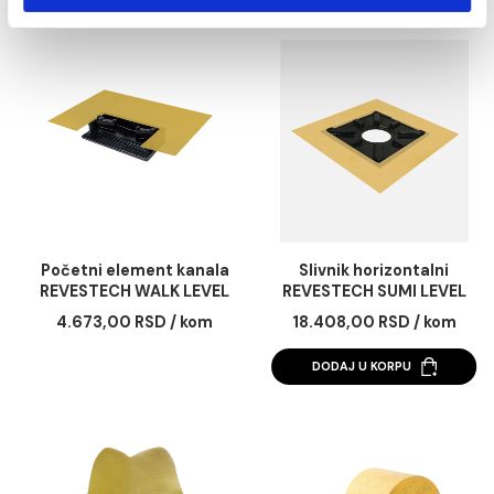
Podešavanja
Statistika
Marketing
Pokaži detalje
Dozvoli sve
Kanal sa mebranom
Lepak REVESTEC
REVESTECH WALK LEVEL
SEALPLUS 0600. 60
Dozvoli izbor
CHANENEL 15cm. 95cm
26.975,00 RSD / kom
2.016,00 RSD / ko
Odbij
DODAJ U KORPU