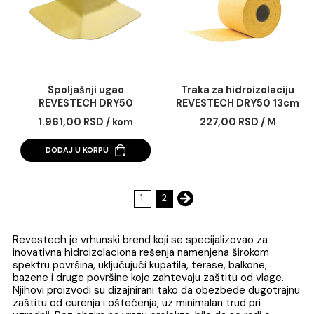
Početni element kanala
Slivnik horizontaln
REVESTECH WALK LEVEL
REVESTECH SUMI LE
SIDE A 15cm
set.
4.673,00 RSD / kom
18.408,00 RSD / k
baza+sifon+membr
3m2+masa
DODAJ U KORPU