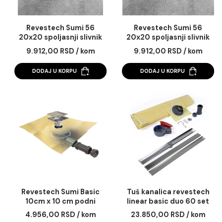
Revestech Sumi 56
Revestech Sumi 5
20x20 spoljasnji slivnik
20x20 spoljasnji sliv
Horizontalni fi 90
Vertikalni fi 90 – fi 
9.912,00 RSD / kom
9.912,00 RSD / ko
DODAJ U KORPU
DODAJ U KORPU