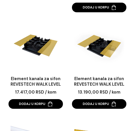
Revestech Sumi Basic
Tuš kanalica revest
10cm x 10 cm podni
linear basic duo 60 
slivnik sa 3m2 membrane
sa 3m2 membran
4.956,00 RSD / kom
23.850,00 RSD / k
DODAJ U KORPU