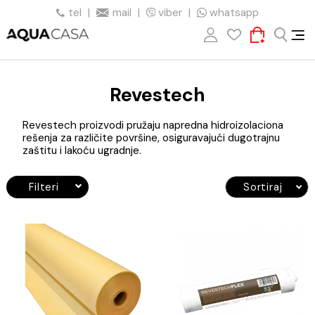
tel
|
mail
|
viber
|
whatsapp
Revestech
Revestech proizvodi pružaju napredna hidroizolaciona
rešenja za različite površine, osiguravajući dugotrajnu
zaštitu i lakoću ugradnje.
Filteri
Sortiraj