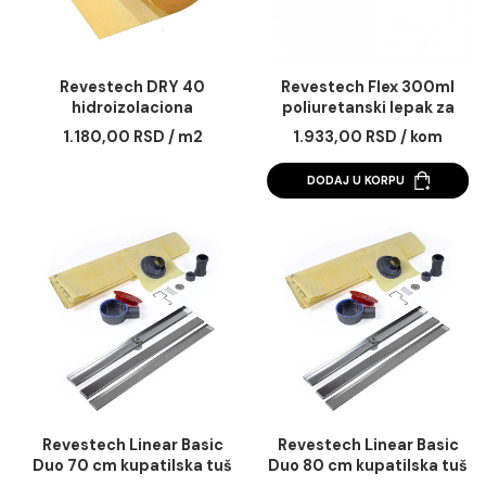
Revestech DRY 40
Revestech Flex 30
hidroizolaciona
poliuretanski lepak
membrana 7,5 m2 za
spojeve
1.180,00 RSD / m2
1.933,00 RSD / ko
kupatila i manje terase
DODAJ U KORPU