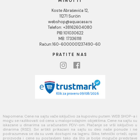
Uputstvo za poručivanje
Kako kreirati korisnički nalog?
Reklamacije
Povraćaj sredstava
Blog
USLOVI KORIŠĆENJA
Opšti uslovi prodaje u internet prodavnici
Uslovi korišćenja internet prodavnice
Politika privatnosti i zaštita podataka
Politika kolačića
PLAĆANJE I ISPORUKA
Načini plaćanja
Načini isporuke
MINOTTI
Koste Abraševića 12,
11271 Surčin
webshop@aquacasa.rs
Telefon: +38162604080