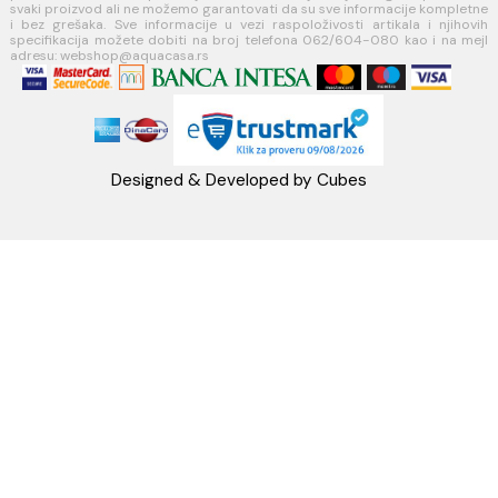
PIB:101030622
MB: 17336118
Račun:160-6000001237490-60
PRATITE NAS
Napomena: Cene na sajtu važe isključivo za kupovinu putem WEB SH
mogu se razlikovati od cena u maloprodajnim objektima. Cene na sa
iskazane u dinarima sa uračunatim PDV-om. Plaćanje se vrši isklju
dinarima (RSD). Svi artikli prikazani na sajtu su deo naše ponud
podrazumeva se da su uvek dostupni na lageru. Slike, tehnički crteži
proizvoda i cene su postavljeni tako da što je bolje moguće pre
svaki proizvod ali ne možemo garantovati da su sve informacije kom
i bez grešaka. Sve informacije u vezi raspoloživosti artikala i nj
specifikacija možete dobiti na broj telefona 062/604-080 kao i n