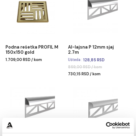
Podna rešetka PROFIL M
Podna rešetka PROFIL M
150x150
150x150 teflon black
866,00 RSD / kom
1.283,00 RSD / kom
Podna rešetka PROFIL M
Al-lajsna P 12mm sjaj
150x150 gold
2.7m
1.709,00 RSD / kom
Ušteda :
128,85 RSD
859,00 RSD / kom
730,15 RSD / kom