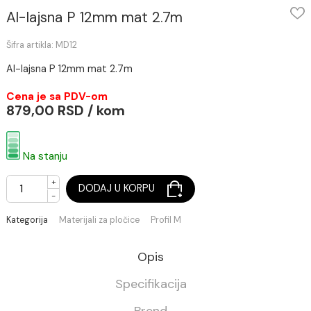
Al-lajsna P 12mm mat 2.7m
Šifra artikla: MD12
Al-lajsna P 12mm mat 2.7m
Cena je sa PDV-om
879,00 RSD / kom
Na stanju
+
DODAJ U KORPU
-
Kategorija
Materijali za pločice
Profil M