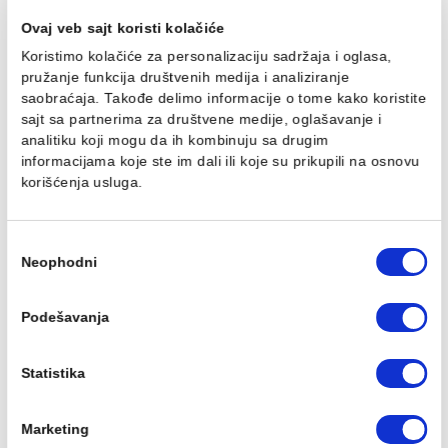
Ovaj veb sajt koristi kolačiće
Al-lajsna P 8mm sjaj 2.7m
Al-lajsna spoljna 10mm
LUX mat 2.7m
Ušteda :
114,45 RSD
Koristimo kolačiće za personalizaciju sadržaja i oglasa,
Ušteda :
67,80 RSD
pružanje funkcija društvenih medija i analiziranje
763,00 RSD / kom
452,00 RSD / kom
saobraćaja. Takođe delimo informacije o tome kako koris
648,55 RSD / kom
384,20 RSD / kom
sajt sa partnerima za društvene medije, oglašavanje i
analitiku koji mogu da ih kombinuju sa drugim
informacijama koje ste im dali ili koje su prikupili na osn
korišćenja usluga.