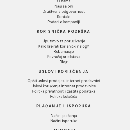
Odbij
Al-lajsna P 10mm mat
Inox-lajsna L ravna 2.7m
2.7m
sjajna
825,00 RSD / kom
1.606,00 RSD / kom
INFORMACIJE O KOMPANIJI
O nama
Naši saloni
Društvena odgovornost
Kontakt
Podaci o kompaniji
KORISNIČKA PODRŠKA