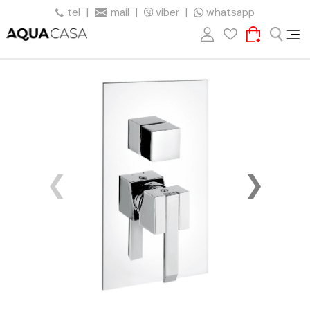
tel
|
mail
|
viber
|
whatsapp