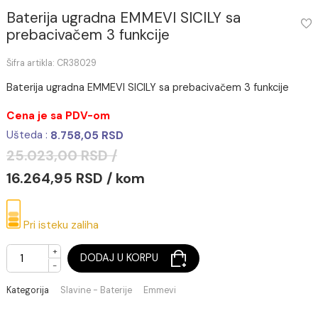
Baterija ugradna EMMEVI SICILY sa
prebacivačem 3 funkcije
Šifra artikla: CR38029
Baterija ugradna EMMEVI SICILY sa prebacivačem 3 funkcij
Cena je sa PDV-om
Ušteda :
8.758,05 RSD
25.023,00 RSD /
16.264,95 RSD / kom
Pri isteku zaliha
+