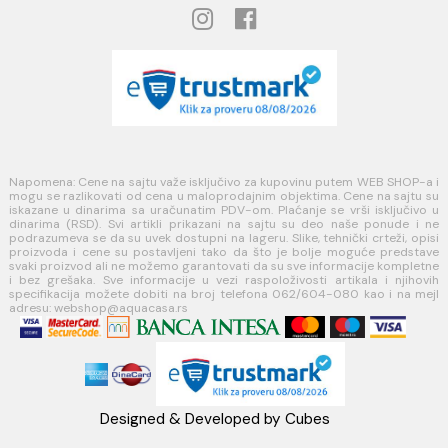
Načini plaćanja
Načini isporuke
MINOTTI
Koste Abraševića 12,
11271 Surčin
webshop@aquacasa.rs
Telefon: +38162604080
PIB:101030622
MB: 17336118
Račun:160-6000001237490-60
PRATITE NAS