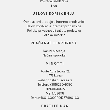
INFORMACIJE O KOMPANIJI
Dozvoli izbor
O nama
Naši saloni
Društvena odgovornost
Odbij
Kontakt
Podaci o kompaniji
KORISNIČKA PODRŠKA
Uputstvo za poručivanje
Kako kreirati korisnički nalog?
Reklamacije
Povraćaj sredstava
Blog
USLOVI KORIŠĆENJA
Opšti uslovi prodaje u internet prodavnici
Uslovi korišćenja internet prodavnice
Politika privatnosti i zaštita podataka
Politika kolačića
PLAĆANJE I ISPORUKA