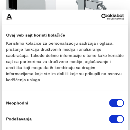
Povezani proizvodi
Konektor tuš creva
Baterija za bide EMMEVI
Ovaj veb sajt koristi kolačiće
EMMEVI SICILY sa
SICILY sa POP-UPom
držačem tuš ručice
Koristimo kolačiće za personalizaciju sadržaja i oglasa,
Ušteda :
6.905,50 RSD
pružanje funkcija društvenih medija i analiziranje
5.017,00 RSD / kom
19.730,00 RSD / kom
saobraćaja. Takođe delimo informacije o tome kako koris
12.824,50 RSD / kom
sajt sa partnerima za društvene medije, oglašavanje i
analitiku koji mogu da ih kombinuju sa drugim
informacijama koje ste im dali ili koje su prikupili na osn