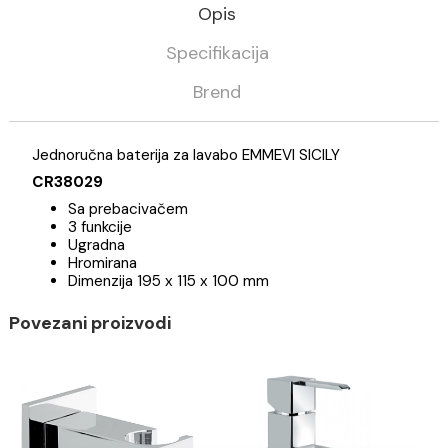
DODAJ U KORPU
-
Kategorija
Slavine - Baterije
Emmevi
Opis
Specifikacija
Brend
Jednoručna baterija za lavabo EMMEVI SICILY
CR38029
Sa prebacivačem
3 funkcije
Ugradna
Hromirana
Dimenzija 195 x 115 x 100 mm