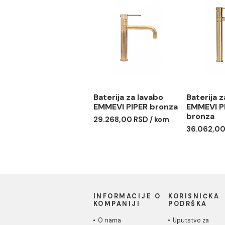
Baterija za lavabo
Bate
EMMEVI PIPER sa POP-
EMM
UPom crna
crn
17.770,00 RSD / kom
24.5
Baterija za lavabo
Bate
EMMEVI PIPER bronza
EMM
bro
29.268,00 RSD / kom
36.0