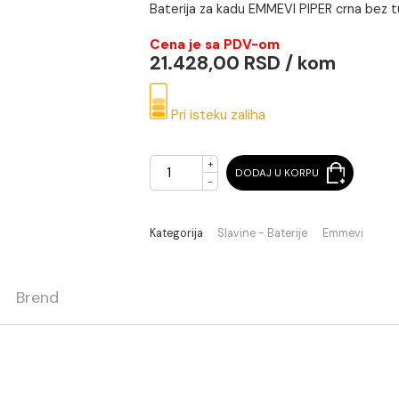
Hrom
Baterija za kadu EMMEVI PIP
Cena je sa PDV-om
21.428,00 RSD / k
Pri isteku zaliha
+
DODAJ U KORPU
-
Kategorija
Slavine - Baterije
ja
Brend