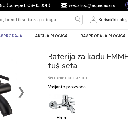
2604080 (pon-pet: 08-15:30h)
webshop@aquac
Ko
RASPRODAJA
AKCIJA PLOČICA
RASPRODA
Baterija za ka
tuš seta
Šifra artikla: NEO45001
Varijante proizvoda