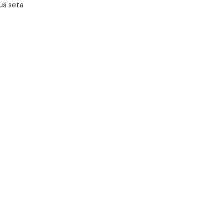
ER crna bez tuš seta
om
Emmevi