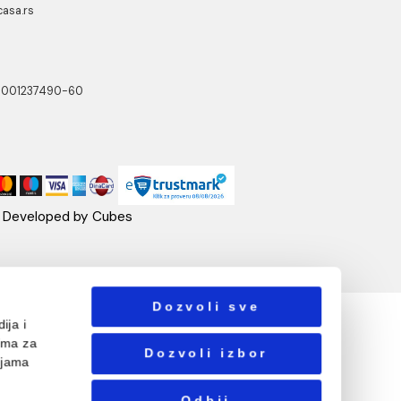
NOTTI
PRATITE NAS
ste Abraševića 12,
271 Surčin
ebshop@aquacasa.rs
lefon:
38162604080
B:101030622
: 17336118
ačun:160-6000001237490-60