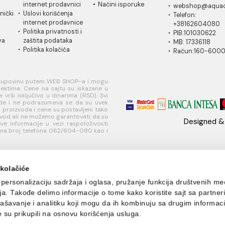
IČKA
USLOVI
PLAĆANJE I
MI
A
KORIŠĆENJA
ISPORUKA
Ko
 za
Opšti uslovi prodaje u
Načini plaćanja
11
je
internet prodavnici
Načini isporuke
w
ati korisnički
Uslovi korišćenja
Te
internet prodavnice
+
je
Politika privatnosti i
PI
sredstava
zaštita podataka
MB
Politika kolačića
R
učivo za kupovinu putem WEB SHOP-a i mogu
nim objektima. Cene na sajtu su iskazane u
nje se vrši isključivo u dinarima (RSD). Svi
naše ponude i ne podrazumeva se da su uvek
eži, opisi proizvoda i cene su postavljeni tako