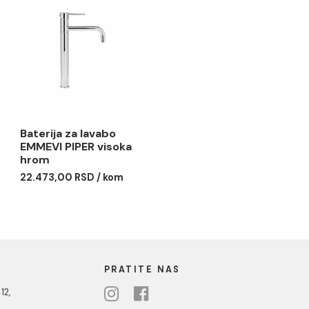
 za lavabo
Baterija za lavabo
PIPER crni
EMMEVI PIPER visoka
crna hrom
0 RSD / kom
43.902,00 RSD / kom
 za lavabo
Baterija za lavabo
PIPER
EMMEVI PIPER visoka
hrom
0 RSD / kom
22.473,00 RSD / kom