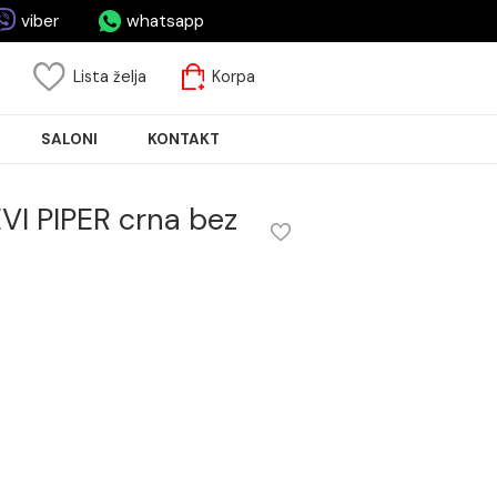
asa.rs
viber
whatsapp
risnički nalog
Lista želja
Korpa
JA PLOČICA
SALONI
KONTAKT
du EMMEVI PIPER crna bez