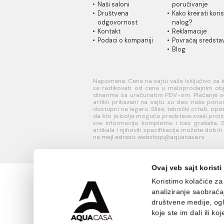
INFORMACIJE O
KORISN
KOMPANIJI
PODRŠK
O nama
Uputstvo
Naši saloni
poručivan
Društvena
Kako kreir
odgovornost
nalog?
Kontakt
Reklamaci
Podaci o kompaniji
Povraćaj 
Blog
Napomena: Cene na sajtu važe isklj
se razlikovati od cena u maloprodaj
dinarima sa uračunatim PDV-om. Plaća
artikli prikazani na sajtu su deo 
dostupni na lageru. Slike, tehnički crt