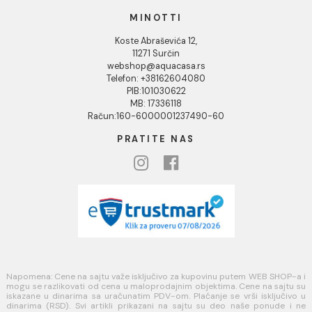
Blog
USLOVI KORIŠĆENJA
Opšti uslovi prodaje u internet prodavnici
Uslovi korišćenja internet prodavnice
Politika privatnosti i zaštita podataka
Politika kolačića
PLAĆANJE I ISPORUKA
Načini plaćanja
Načini isporuke
MINOTTI
Koste Abraševića 12,
11271 Surčin
webshop@aquacasa.rs
Telefon: +38162604080
PIB:101030622
MB: 17336118
Račun:160-6000001237490-60