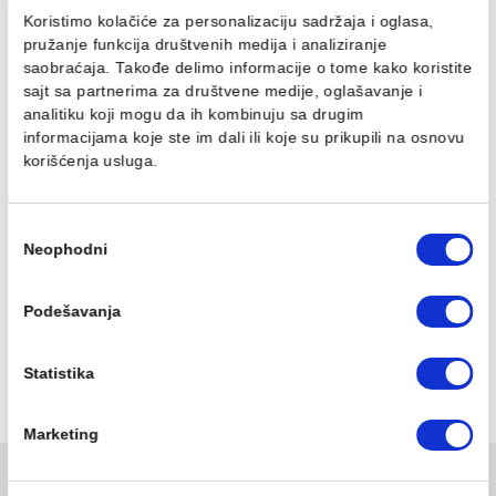
Metalna ručka sa indikacijom crvene i plave boje
Podesivi perlator sa graničnikom protoka od 5
l/min
Easy-Fix za brzu i laku instalaciju
Povezani proizvodi
Ovaj veb sajt koristi kolačiće
Koristimo kolačiće za personalizaciju sadržaja i oglasa,
pružanje funkcija društvenih medija i analiziranje
saobraćaja. Takođe delimo informacije o tome kako koris
sajt sa partnerima za društvene medije, oglašavanje i
analitiku koji mogu da ih kombinuju sa drugim
informacijama koje ste im dali ili koje su prikupili na osn
korišćenja usluga.
Ugradna baterija za
Maska za ugradnu
Избор
lavabo IDEAL STANDARD
bateriju IDEAL STANDAR
Neophodni
сагласности
TONIC II
TONIC II
Ušteda :
2.957,00 RSD
Ušteda :
1.676,00 RSD