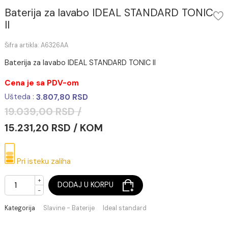
Baterija za lavabo IDEAL STANDARD TON
II
Šifra artikla: A6326AA
Baterija za lavabo IDEAL STANDARD TONIC II
Cena je sa PDV-om
Ušteda :
3.807,80 RSD
19.039,00 RSD /
15.231,20 RSD / KOM
Pri isteku zaliha
+