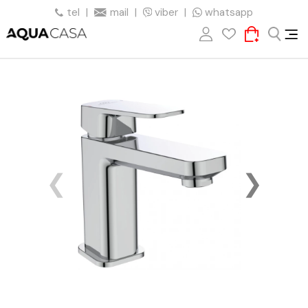
tel
|
mail
|
viber
|
whatsapp