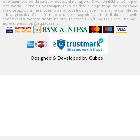
PRATITE NAS
Napomena: Cene na sajtu važe isključivo za kupovinu putem WEB SH
mogu se razlikovati od cena u maloprodajnim objektima. Cene na sa
iskazane u dinarima sa uračunatim PDV-om. Plaćanje se vrši isklju
dinarima (RSD). Svi artikli prikazani na sajtu su deo naše ponud
podrazumeva se da su uvek dostupni na lageru. Slike, tehnički crteži
proizvoda i cene su postavljeni tako da što je bolje moguće pre
svaki proizvod ali ne možemo garantovati da su sve informacije kom
i bez grešaka. Sve informacije u vezi raspoloživosti artikala i nj
specifikacija možete dobiti na broj telefona 062/604-080 kao i n
adresu: webshop@aquacasa.rs