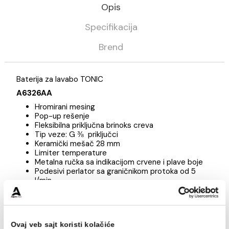
DODAJ U KORPU
-
Kategorija
Slavine - Baterije
Ideal standard
Opis
Specifikacija
Brend
Baterija za lavabo TONIC
A6326AA
Hromirani mesing
Pop-up rešenje
Fleksibilna priključna brinoks creva
Tip veze: G ⅜ priključci
Keramički mešač 28 mm
Limiter temperature