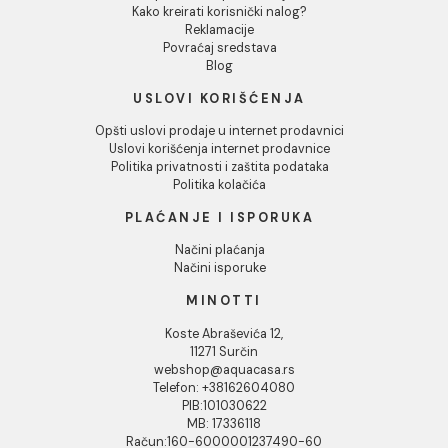
5.999,00 RSD / kom
INFORMACIJE O KOMPANIJI
O nama
Naši saloni
Društvena odgovornost
Kontakt
Podaci o kompaniji
KORISNIČKA PODRŠKA
Uputstvo za poručivanje
Kako kreirati korisnički nalog?
Reklamacije
Povraćaj sredstava
Blog