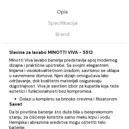
Kategorija
Slavine - Baterije
Minotti
Opis
Specifikacija
Brend
Slavina za lavabo MINOTTI VIVA - 5512
Minotti Viva lavabo baterija predstavlja spoj moderno
dizajna i praktične upotrebe. Sa svojim elegantnim
linijama i visokokvalitetnom izradom, savršeno se ukla
u savremene domove. Njen dizajn omogućava lako
održavanje, dok kvalitetni materijali osiguravaju
dugotrajnost. Viva je savršen izbor za kupatila koja te