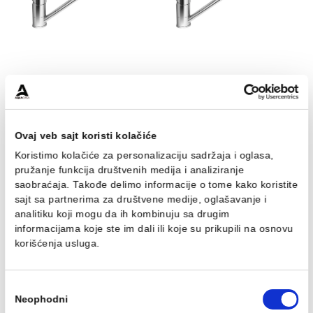
Baterija za kadu MINOTTI
Baterija za tuš kabinu
VIVA
MINOTTI VIVA
6.102,00 RSD / kom
5.147,00 RSD / kom
Baterija za sudoperu
Baterija za sudoperu
MINOTTI VIVA sa 2 cevi
MINOTTI VIVA sa 3 cevi
4.306,00 RSD / kom
4.847,00 RSD / kom
Ovaj veb sajt koristi kolačiće
Koristimo kolačiće za personalizaciju sadržaja i oglasa,