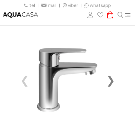
tel
|
mail
|
viber
|
whatsapp