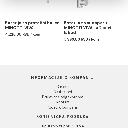
Pokaži detalje
Baterija za sudoperu
Baterija za sudoperu
MINOTTI VIVA zidna duga
MINOTTI VIVA zidna
lula
kratka lula
Dozvoli sve
5.303,00 RSD / kom
5.248,00 RSD / kom
Dozvoli izbor
Odbij
Baterija za protočni bojler
Baterija za sudoperu
MINOTTI VIVA
MINOTTI VIVA sa 2 cevi
labud
4.225,00 RSD / kom