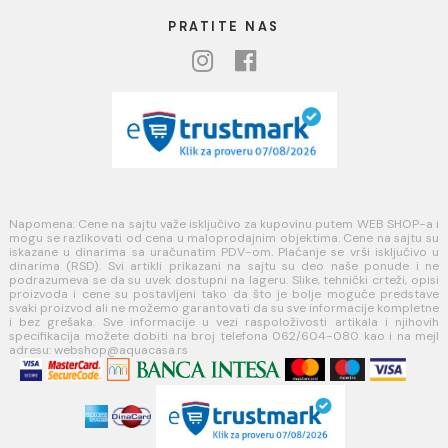
USLOVI KORIŠĆENJA
Opšti uslovi prodaje u internet prodavnici
Uslovi korišćenja internet prodavnice
Politika privatnosti i zaštita podataka
Politika kolačića
PLAĆANJE I ISPORUKA
Načini plaćanja
Načini isporuke
MINOTTI
Koste Abraševića 12,
11271 Surčin
webshop@aquacasa.rs
Telefon: +38162604080
PIB:101030622
MB: 17336118
Račun:160-6000001237490-60
PRATITE NAS