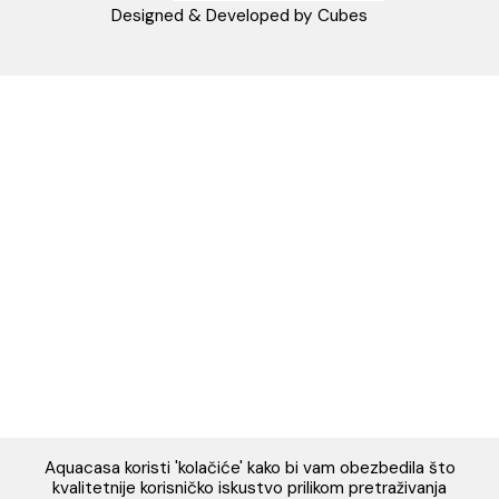
Napomena: Cene na sajtu važe isključivo za kupovinu putem WEB SH
mogu se razlikovati od cena u maloprodajnim objektima. Cene na sa
iskazane u dinarima sa uračunatim PDV-om. Plaćanje se vrši isklju
dinarima (RSD). Svi artikli prikazani na sajtu su deo naše ponud
podrazumeva se da su uvek dostupni na lageru. Slike, tehnički crteži
proizvoda i cene su postavljeni tako da što je bolje moguće pre
svaki proizvod ali ne možemo garantovati da su sve informacije kom
i bez grešaka. Sve informacije u vezi raspoloživosti artikala i nj
specifikacija možete dobiti na broj telefona 062/604-080 kao i n
adresu: webshop@aquacasa.rs