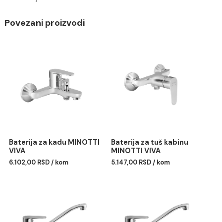
estetici i funkcionalnosti bez kompromisa.
Dolazi u kompletu sa brinoks crevima i fiksatoro
Savet
Da bi površina baterije što duže bila u besprekornom
stanju, za čišćenje koristite samo meku krpu i vodu.
Hemijska i abrazivna sredstva mogu oštetiti telo
baterije.
Povezani proizvodi