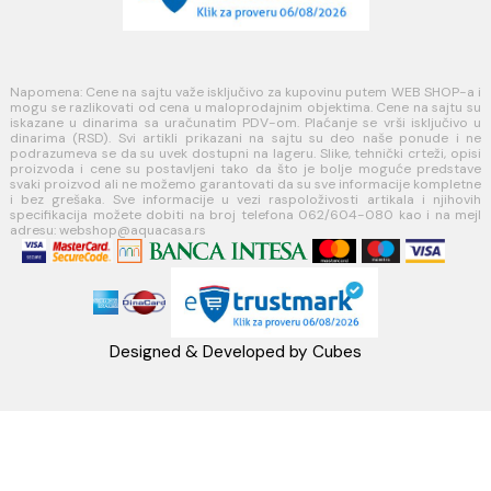
Koste Abraševića 12,
11271 Surčin
webshop@aquacasa.rs
Telefon: +38162604080
PIB:101030622
MB: 17336118
Račun:160-6000001237490-60
PRATITE NAS
Napomena: Cene na sajtu važe isključivo za kupovinu putem WEB SH
mogu se razlikovati od cena u maloprodajnim objektima. Cene na sa
iskazane u dinarima sa uračunatim PDV-om. Plaćanje se vrši isklju
dinarima (RSD). Svi artikli prikazani na sajtu su deo naše ponud