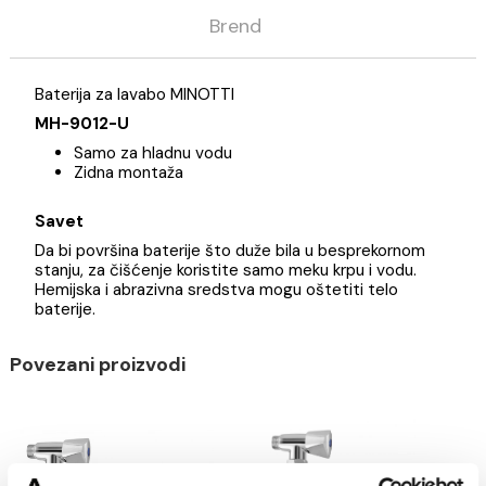
Opis
Specifikacija
Brend
Baterija za lavabo MINOTTI
MH-9012-U
Samo za hladnu vodu
Zidna montaža
Savet
Da bi površina baterije što duže bila u besprekornom
stanju, za čišćenje koristite samo meku krpu i vodu.
Hemijska i abrazivna sredstva mogu oštetiti telo
baterije.