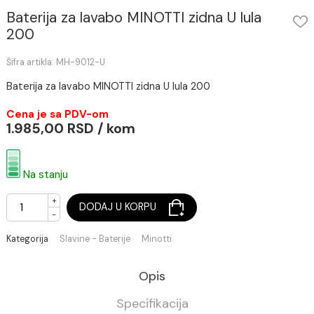
Baterija za lavabo MINOTTI zidna U lula
200
Šifra artikla: MH-9012-U
Baterija za lavabo MINOTTI zidna U lula 200
Cena je sa PDV-om
1.985,00 RSD / kom
Na stanju
+
DODAJ U KORPU
-
Kategorija
Slavine - Baterije
Minotti