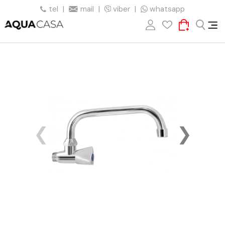
tel
|
mail
|
viber
|
whatsapp