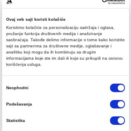
Povezani proizvodi
Ovaj veb sajt koristi kolačiće
Koristimo kolačiće za personalizaciju sadržaja i oglasa,
pružanje funkcija društvenih medija i analiziranje
Baterija za lavabo
Baterija za lavabo
saobraćaja. Takođe delimo informacije o tome kako koris
MINOTTI zidna S lula 200
MINOTTI zidna S lula 150
sajt sa partnerima za društvene medije, oglašavanje i
1.985,00 RSD / kom
1.962,00 RSD / kom
analitiku koji mogu da ih kombinuju sa drugim
informacijama koje ste im dali ili koje su prikupili na osn
korišćenja usluga.