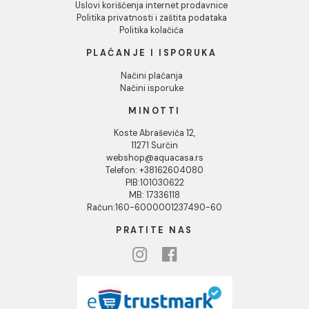
Podaci o kompaniji
Odbij
KORISNIČKA PODRŠKA
Uputstvo za poručivanje
Kako kreirati korisnički nalog?
Reklamacije
Povraćaj sredstava
Blog
USLOVI KORIŠĆENJA
Opšti uslovi prodaje u internet prodavnici
Uslovi korišćenja internet prodavnice
Politika privatnosti i zaštita podataka
Politika kolačića
PLAĆANJE I ISPORUKA
Načini plaćanja
Načini isporuke
MINOTTI