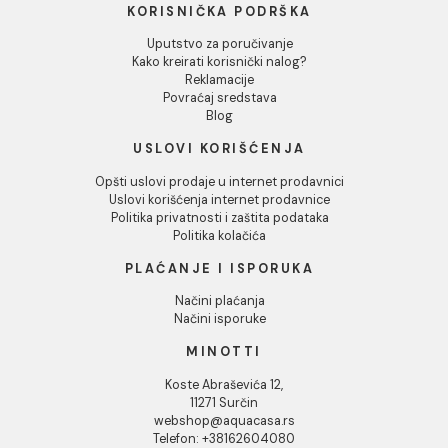
MINOTTI TUBO sa 2 cevi
MINOTTI TUBO sa 3 cevi
gibljiva lula crna
gibljiva lula bela
8.090,00 RSD / kom
9.298,00 RSD / kom
INFORMACIJE O KOMPANIJI
O nama
Naši saloni
Društvena odgovornost
Kontakt
Podaci o kompaniji
KORISNIČKA PODRŠKA
Uputstvo za poručivanje
Kako kreirati korisnički nalog?
Reklamacije