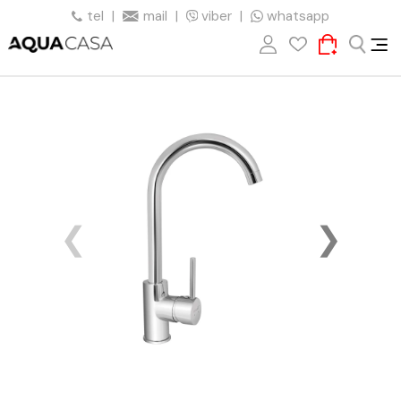
tel
|
mail
|
viber
|
whatsapp