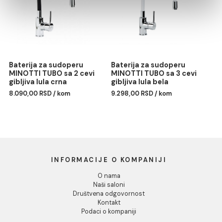
Pokaži detalje
Baterija za lavabo
Baterija za sudoperu
MINOTTI TUBO labud lula
MINOTTI TUBO sa 3 cevi
Dozvoli sve
gibljiva lula crna
6.668,00 RSD / kom
9.298,00 RSD / kom
Dozvoli izbor
Odbij
Baterija za sudoperu
Baterija za sudoperu