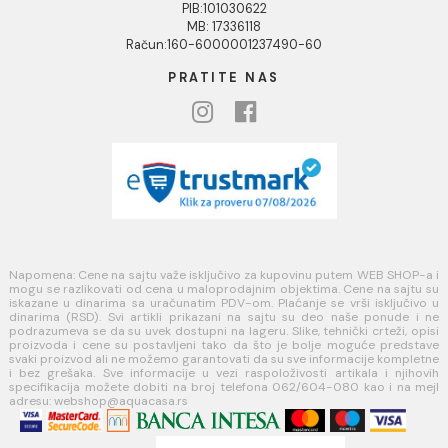
Povraćaj sredstava
Blog
USLOVI KORIŠĆENJA
Opšti uslovi prodaje u internet prodavnici
Uslovi korišćenja internet prodavnice
Politika privatnosti i zaštita podataka
Politika kolačića
PLAĆANJE I ISPORUKA
Načini plaćanja
Načini isporuke
MINOTTI
Koste Abraševića 12,
11271 Surčin
webshop@aquacasa.rs
Telefon: +38162604080
PIB:101030622
MB: 17336118
Račun:160-6000001237490-60