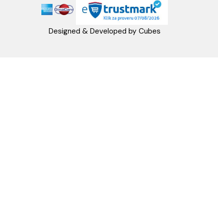
PRATITE NAS
Napomena: Cene na sajtu važe isključivo za kupovinu putem WEB SH
mogu se razlikovati od cena u maloprodajnim objektima. Cene na sa
iskazane u dinarima sa uračunatim PDV-om. Plaćanje se vrši isklju
dinarima (RSD). Svi artikli prikazani na sajtu su deo naše ponud
podrazumeva se da su uvek dostupni na lageru. Slike, tehnički crteži
proizvoda i cene su postavljeni tako da što je bolje moguće pre
svaki proizvod ali ne možemo garantovati da su sve informacije kom
i bez grešaka. Sve informacije u vezi raspoloživosti artikala i nj
specifikacija možete dobiti na broj telefona 062/604-080 kao i n
adresu: webshop@aquacasa.rs