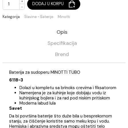
Na stanju
+
DODAJ U KORPU
-
Kategorija
Slavine - Baterije
Minotti
Opis
Specifikacija
Brend
Baterija za sudoperu MINOTTI TUBO
6118-3
Dolazi u kompletu sa brinoks crevima i fiksatoro