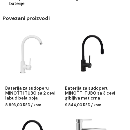
Namenjena je za kuhinje koje dobijaju vodu iz
kuhinjskog bojlera i za rad pod niskim pritiskom
Moderna labud lula
Savet
Da bi površina baterije što duže bila u besprekornom
stanju, za čišćenje koristite samo meku krpu i vodu.
Hemijska i abrazivna sredstva mogu oštetiti telo
baterije.
Povezani proizvodi