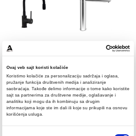
Baterija za sudoperu
Baterija za sudoperu
MINOTTI TUBO sa 2 cevi
MINOTTI TUBO sa 3 cevi
labud bela boja
gibljiva mat crna
8.893,00 RSD / kom
9.844,00 RSD / kom
Baterija za sudoperu
Baterija za lavabo
MINOTTI TUBO sa 2 cevi
MINOTTI TUBO visoka
gibljiva mat crna
10.762,00 RSD / kom
8.686,00 RSD / kom
Ovaj veb sajt koristi kolačiće