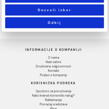
7.003,00 RSD / kom
14.843,00 RSD / kom
Statistika
Marketing
Pokaži detalje
Dozvoli sve
Baterija za sudoperu
EMMEVI BETA NEW sa 2
Dozvoli izbor
cevi sa izvlačećim tušem
17.247,00 RSD / kom
Odbij