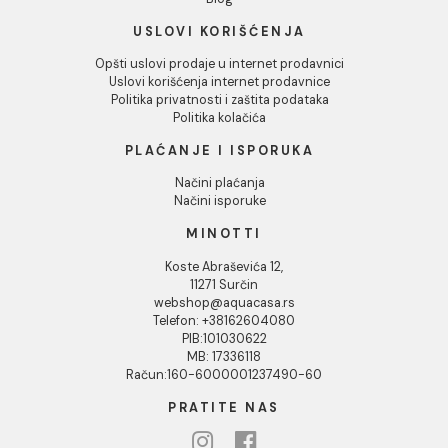
INFORMACIJE O KOMPANIJI
O nama
Naši saloni
Društvena odgovornost
Kontakt
Podaci o kompaniji
KORISNIČKA PODRŠKA
Uputstvo za poručivanje
Kako kreirati korisnički nalog?
Reklamacije
Povraćaj sredstava
Blog
USLOVI KORIŠĆENJA
Opšti uslovi prodaje u internet prodavnici
Uslovi korišćenja internet prodavnice
Politika privatnosti i zaštita podataka
Politika kolačića