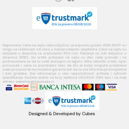
PLAĆANJE I ISPORUKA
Načini plaćanja
Načini isporuke
MINOTTI
Koste Abraševića 12,
11271 Surčin
webshop@aquacasa.rs
Telefon: +38162604080
PIB:101030622
MB: 17336118
Račun:160-6000001237490-60
PRATITE NAS