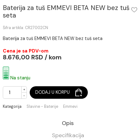
Baterija za tuš EMMEVI BETA NEW bez t
seta
Šifra artikla: CR27002CN
Baterija za tuš EMMEVI BETA NEW bez tuš seta
Cena je sa PDV-om
8.676,00 RSD / kom
Na stanju
+
DODAJ U KORPU
-
Kategorija
Slavine - Baterije
Emmevi