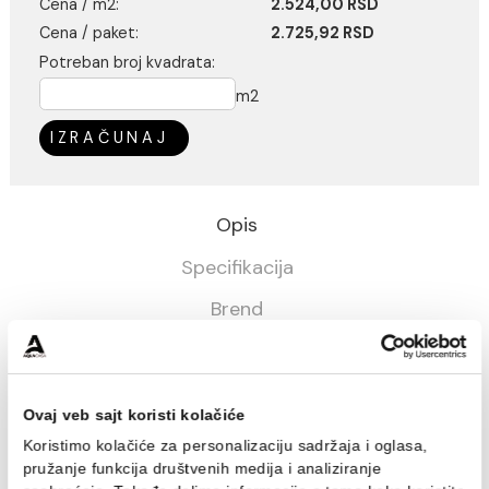
Kalkulator potrošnje
Cena / m2:
2.524,00 RSD
Cena / paket:
2.725,92 RSD
Potreban broj kvadrata:
m2
IZRAČUNAJ
Opis
Specifikacija
Brend