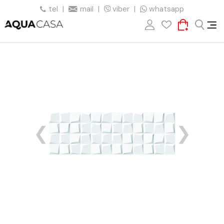
tel
|
mail
|
viber
|
whatsapp