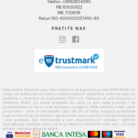
Politika privatnosti i zaštita podataka
Politika kolačića
PLAĆANJE I ISPORUKA
Načini plaćanja
Načini isporuke
MINOTTI
Koste Abraševića 12,
11271 Surčin
webshop@aquacasa.rs
Telefon: +38162604080
PIB:101030622
MB: 17336118
Račun:160-6000001237490-60
PRATITE NAS