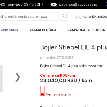
2604080 (pon-pet: 08-15:30h)
webshop@aquac
Ko
RASPRODAJA
AKCIJA PLOČICA
RASPRODA
Bojler Stiebel 
Šifra artikla: STIE200139
Bojler Stiebel EIL 4 plus ni
Cena je sa PDV-om
23.040,00 RSD / 
Nema na stanju