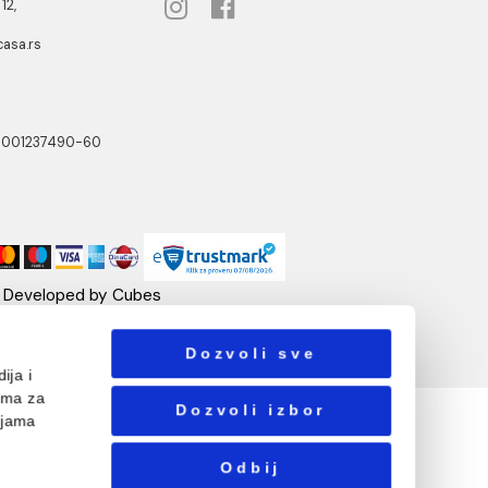
NOTTI
PRATITE NAS
ste Abraševića 12,
271 Surčin
ebshop@aquacasa.rs
lefon:
38162604080
B:101030622
: 17336118
ačun:160-6000001237490-60