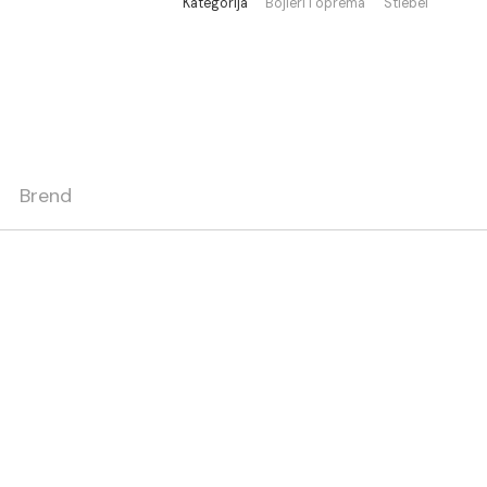
Kategorija
Bojleri i oprema
ja
Brend
taža