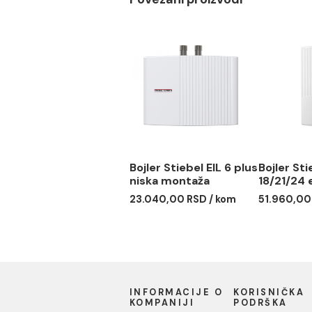
Dubina: 82 mm
Ugradnja: Vertikalna
Princip rada: Visokopri
Povezani proizvodi
Bojler Stiebel EIL 6 plus
Bojl
niska montaža
18/2
23.040,00 RSD / kom
51.9