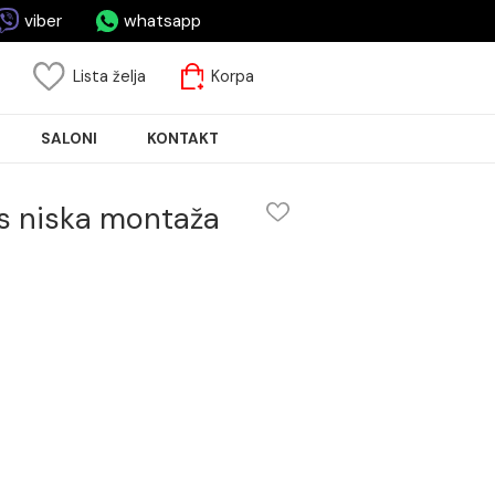
asa.rs
viber
whatsapp
risnički nalog
Lista želja
Korpa
JA PLOČICA
SALONI
KONTAKT
EIL 4 plus niska montaža
ska montaža
kom