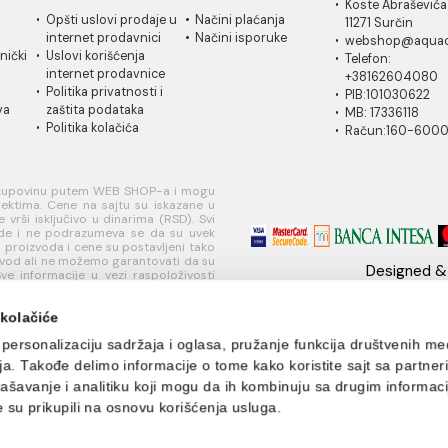
IČKA
USLOVI
PLAĆANJE I
MI
A
KORIŠĆENJA
ISPORUKA
Ko
 za
Opšti uslovi prodaje u
Načini plaćanja
11
je
internet prodavnici
Načini isporuke
w
ati korisnički
Uslovi korišćenja
Te
internet prodavnice
+
je
Politika privatnosti i
PI
sredstava
zaštita podataka
MB
Politika kolačića
R
učivo za kupovinu putem WEB SHOP-a i mogu
nim objektima. Cene na sajtu su iskazane u
nje se vrši isključivo u dinarima (RSD). Svi
naše ponude i ne podrazumeva se da su uvek
eži, opisi proizvoda i cene su postavljeni tako
aki proizvod ali ne možemo garantovati da su