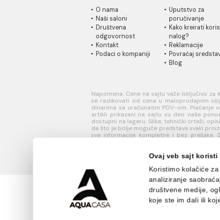
INFORMACIJE O
KORISN
KOMPANIJI
PODRŠK
O nama
Uputstvo
Naši saloni
poručivan
Društvena
Kako kreir
odgovornost
nalog?
Kontakt
Reklamaci
Podaci o kompaniji
Povraćaj 
Blog
Napomena: Cene na sajtu važe isklj
se razlikovati od cena u maloprodaj
dinarima sa uračunatim PDV-om. Plaća
artikli prikazani na sajtu su deo 
dostupni na lageru. Slike, tehnički crt
da što je bolje moguće predstave sv