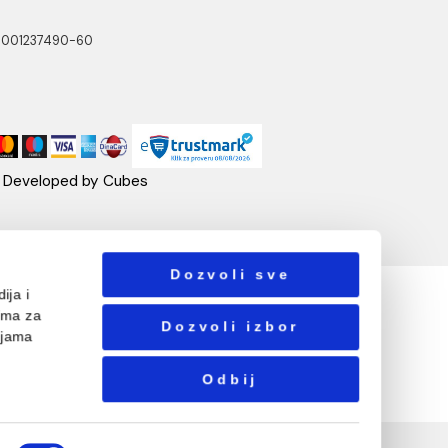
NOTTI
PRATITE NAS
ste Abraševića 12,
271 Surčin
ebshop@aquacasa.rs
lefon:
38162604080
B:101030622
: 17336118
ačun:160-6000001237490-60
Designed & Developed by Cubes