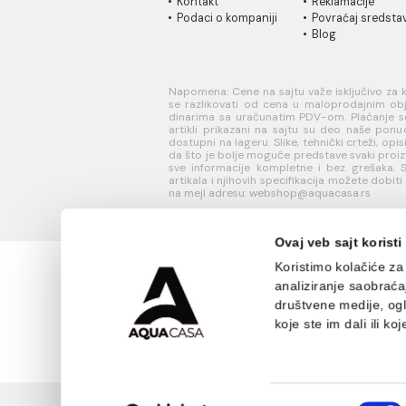
INFORMACIJE O
KORISN
KOMPANIJI
PODRŠK
O nama
Uputstvo
Naši saloni
poručivan
Društvena
Kako kreir
odgovornost
nalog?
Kontakt
Reklamaci
Podaci o kompaniji
Povraćaj 
Blog
Napomena: Cene na sajtu važe isklj
se razlikovati od cena u maloprodaj
dinarima sa uračunatim PDV-om. Plaća
artikli prikazani na sajtu su deo 
dostupni na lageru. Slike, tehnički crt
da što je bolje moguće predstave sv
sve informacije kompletne i bez gre
artikala i njihovih specifikacija mož
na mejl adresu: webshop@aquacasa.r