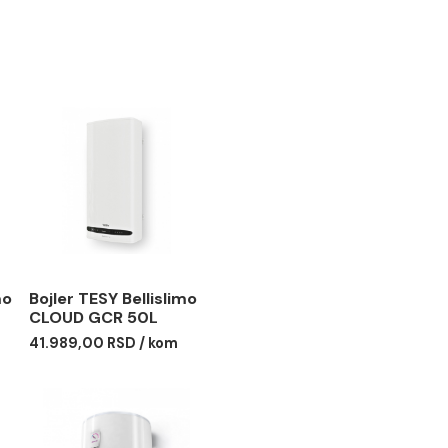
ESY Bellislimo
Bojler TESY Bellislimo