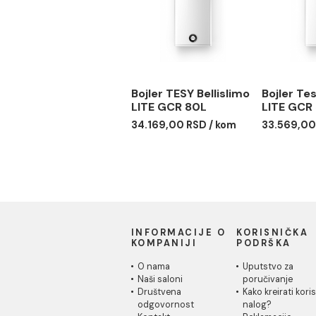
GCR 50L
GCR
39.439,00 RSD / kom
40.9
Bojler TESY Bellislimo
Bojl
LITE GCR 80L
LIT
34.169,00 RSD / kom
33.5