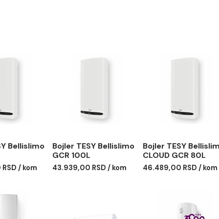
 kazan
er TESY Bellislimo
Bojler TESY Bellislimo
Bojler T