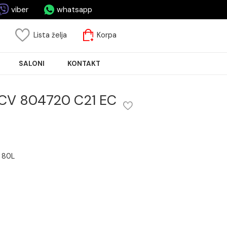
asa.rs
viber
whatsapp
risnički nalog
Lista želja
Korpa
JA PLOČICA
SALONI
KONTAKT
odEco GCV 804720 C21 EC
04720 C21 EC 80L
kom