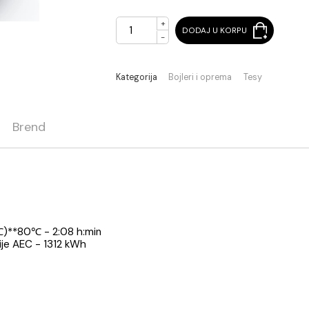
Pri isteku zaliha
+
DODAJ U KORPU
-
Kategorija
Bojleri i oprema
ja
Brend
 L
0 W
5 - 60℃)**80℃ - 2:08 h:min
. energije AEC - 1312 kWh