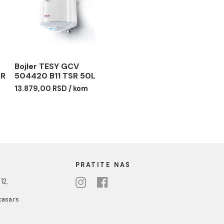
GCR 80L
CLOUD GCR 50L
0 RSD / kom
41.989,00 RSD / kom
ESY BiLight
Bojler TESY GCV
420 B11 TSR
504420 B11 TSR 50L
13.879,00 RSD / kom
0 RSD / kom