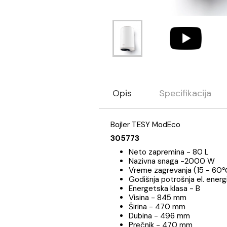
Opis
Specifikaci
Bojler TESY ModEco
305773
Neto zapremina - 80
Nazivna snaga -200
Vreme zagrevanja (1
Godišnja potrošnja el