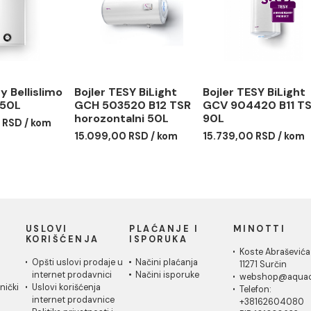
 80L
GCR 100L
CLOUD 
39,00 RSD / kom
43.939,00 RSD / kom
46.489,0
er Tesy Bellislimo
Bojler TESY BiLight
Bojler T
E GCR 50L
GCH 503520 B12 TSR
GCV 904
horozontalni 50L
90L
69,00 RSD / kom
15.099,00 RSD / kom
15.739,0