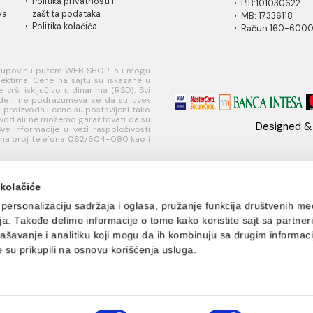
IČKA
USLOVI
PLAĆANJE I
MI
A
KORIŠĆENJA
ISPORUKA
Ko
 za
Opšti uslovi prodaje u
Načini plaćanja
11
je
internet prodavnici
Načini isporuke
w
ati korisnički
Uslovi korišćenja
Te
internet prodavnice
+
je
Politika privatnosti i
PI
sredstava
zaštita podataka
MB
Politika kolačića
R
učivo za kupovinu putem WEB SHOP-a i mogu
nim objektima. Cene na sajtu su iskazane u
nje se vrši isključivo u dinarima (RSD). Svi
naše ponude i ne podrazumeva se da su uvek
eži, opisi proizvoda i cene su postavljeni tako
aki proizvod ali ne možemo garantovati da su
šaka. Sve informacije u vezi raspoloživosti
ete dobiti na broj telefona 062/604-080 kao i
s