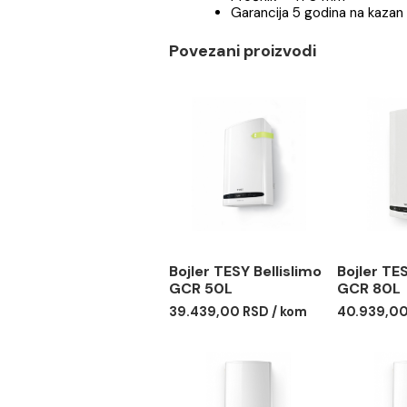
Energetska klasa - B
Visina - 845 mm
Širina - 470 mm
Dubina - 496 mm
Prečnik - 470 mm
Garancija 5 godina na
Povezani proizvodi
Bojler TESY Bellislimo
Bojl