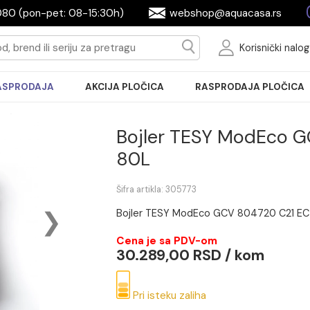
2604080 (pon-pet: 08-15:30h)
webshop@aquac
Ko
RASPRODAJA
AKCIJA PLOČICA
RASPRODA
Bojler TESY M
80L
Šifra artikla: 305773
Bojler TESY ModEco GCV 8
Cena je sa PDV-om
30.289,00 RSD / 