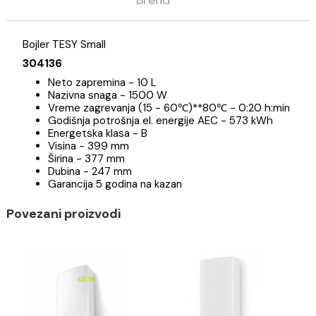
Opis
Specifikacija
Brend
Bojler TESY Small
304136
Neto zapremina - 10 L
Nazivna snaga - 1500 W
Vreme zagrevanja (15 - 60℃)**80℃ - 0:20 h:m
Godišnja potrošnja el. energije AEC - 573 kWh
Energetska klasa - B
Visina - 399 mm
Širina - 377 mm
Dubina - 247 mm
Garancija 5 godina na kazan
Povezani proizvodi