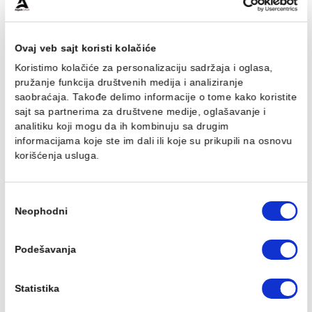
Bojler TESY Bellislimo GCR
Bojler TESY Bellislimo
100L
CLOUD GCR 80L
43.939,00 RSD / kom
46.489,00 RSD / kom
Ovaj veb sajt koristi kolačiće
Koristimo kolačiće za personalizaciju sadržaja i oglasa,
pružanje funkcija društvenih medija i analiziranje
saobraćaja. Takođe delimo informacije o tome kako koris
sajt sa partnerima za društvene medije, oglašavanje i
analitiku koji mogu da ih kombinuju sa drugim
Bojler TESY Bellislimo
Bojler TESY Bellislimo LI
informacijama koje ste im dali ili koje su prikupili na osn
CLOUD GCR 50L
GCR 80L
korišćenja usluga.