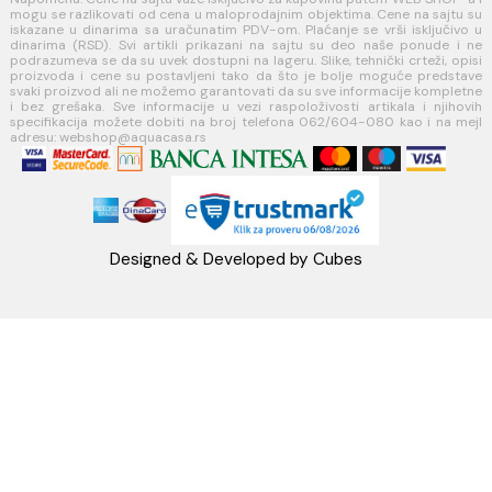
Koste Abraševića 12,
11271 Surčin
webshop@aquacasa.rs
Telefon: +38162604080
PIB:101030622
MB: 17336118
Račun:160-6000001237490-60
PRATITE NAS
Napomena: Cene na sajtu važe isključivo za kupovinu putem WEB SH
mogu se razlikovati od cena u maloprodajnim objektima. Cene na sa
iskazane u dinarima sa uračunatim PDV-om. Plaćanje se vrši isklju
dinarima (RSD). Svi artikli prikazani na sajtu su deo naše ponud