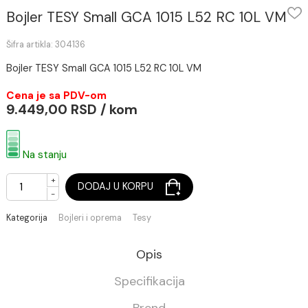
Bojler TESY Small GCA 1015 L52 RC 10L 
Šifra artikla: 304136
Bojler TESY Small GCA 1015 L52 RC 10L VM
Cena je sa PDV-om
9.449,00 RSD / kom
Na stanju
+
DODAJ U KORPU
-
Kategorija
Bojleri i oprema
Tesy