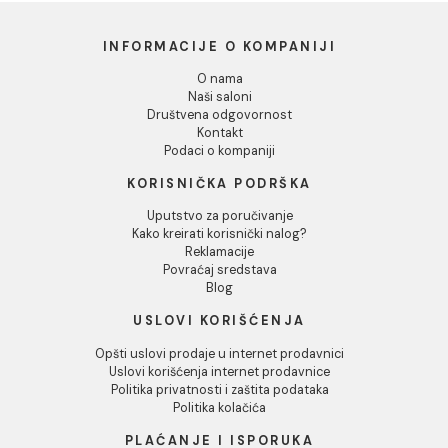
Dozvoli izbor
Odbij
Bojler TESY BiLight GCV
Bojler TESY GCV 50442
904420 B11 TSR 90L
B11 TSR 50L
15.739,00 RSD / kom
13.879,00 RSD / kom
INFORMACIJE O KOMPANIJI
O nama
Naši saloni
Društvena odgovornost
Kontakt