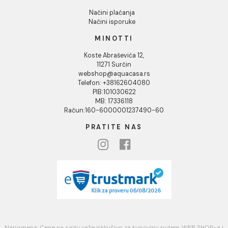
Podaci o kompaniji
KORISNIČKA PODRŠKA
Uputstvo za poručivanje
Kako kreirati korisnički nalog?
Reklamacije
Povraćaj sredstava
Blog
USLOVI KORIŠĆENJA
Opšti uslovi prodaje u internet prodavnici
Uslovi korišćenja internet prodavnice
Politika privatnosti i zaštita podataka
Politika kolačića
PLAĆANJE I ISPORUKA
Načini plaćanja
Načini isporuke
MINOTTI