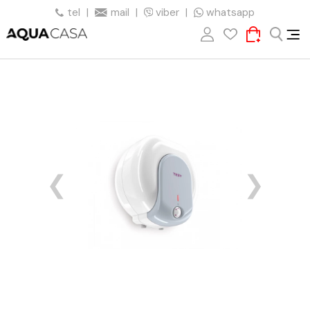
tel
|
mail
|
viber
|
whatsapp