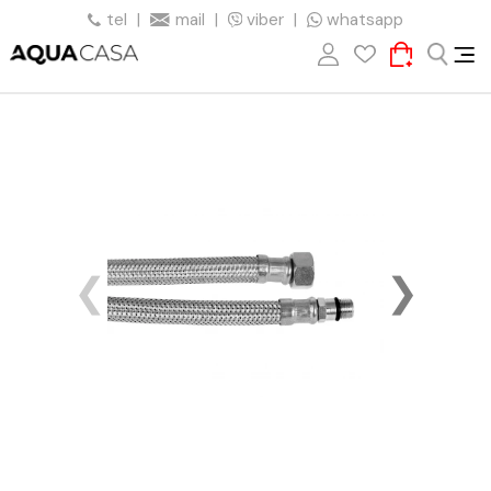
tel
|
mail
|
viber
|
whatsapp