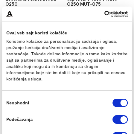
Baterija za tuš MINOTTI
Baterija za tuš MINOTTI
MOON sa komplet
MOON sa komplet
usponskim tušem. ruča
usponskim tušem. ruča
O250
O250 MUT-075
13.778,00 RSD / kom
16.124,00 RSD / kom
Ovaj veb sajt koristi kolačiće
Koristimo kolačiće za personalizaciju sadržaja i oglasa,
pružanje funkcija društvenih medija i analiziranje
saobraćaja. Takođe delimo informacije o tome kako koris
sajt sa partnerima za društvene medije, oglašavanje i
analitiku koji mogu da ih kombinuju sa drugim