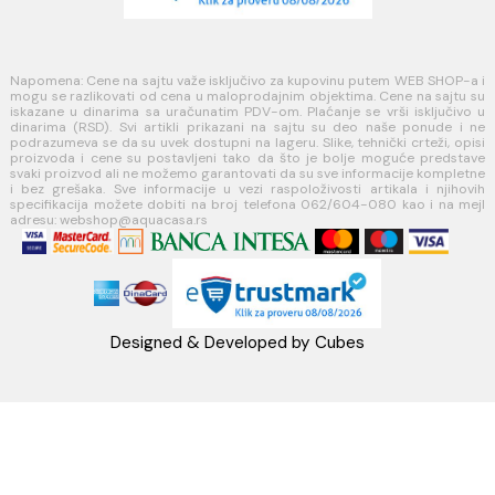
Načini plaćanja
Načini isporuke
MINOTTI
Koste Abraševića 12,
11271 Surčin
webshop@aquacasa.rs
Telefon: +38162604080
PIB:101030622
MB: 17336118
Račun:160-6000001237490-60
PRATITE NAS