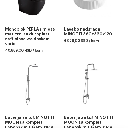
Monoblok PERLA rimless
Lavabo nadgradni
mat crni sa duroplast
MINOTTI 360x360x120
soft close wc daskom
6.976,00 RSD / kom
vario
40.659,00 RSD / kom