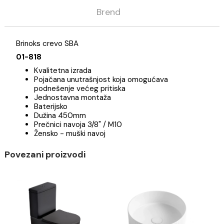
Opis
Specifikacija
Brend
Brinoks crevo SBA
01-818
Kvalitetna izrada
Pojačana unutrašnjost koja omogućava
podnešenje većeg pritiska
Jednostavna montaža
Baterijsko
Dužina 450mm
Prečnici navoja 3/8" / M10
Žensko - muški navoj
Povezani proizvodi