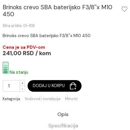
Brinoks crevo SBA baterijsko F3/8''x M10
450
Šifra artikla: 01-818
Brinoks crevo SBA baterijsko F3/8''x M10 450
Cena je sa PDV-om
241,00 RSD / kom
Na stanju
+
DODAJ U KORPU
-
Kategorija
Vodovod i instalacije
Minotti