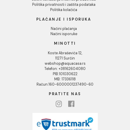
O nama
Naši saloni
Društvena odgovornost
Kontakt
Podaci o kompaniji
KORISNIČKA PODRŠKA
Uputstvo za poručivanje
Kako kreirati korisnički nalog?
Reklamacije
Povraćaj sredstava
Blog
USLOVI KORIŠĆENJA
Opšti uslovi prodaje u internet prodavnici
Uslovi korišćenja internet prodavnice
Politika privatnosti i zaštita podataka
Politika kolačića
PLAĆANJE I ISPORUKA