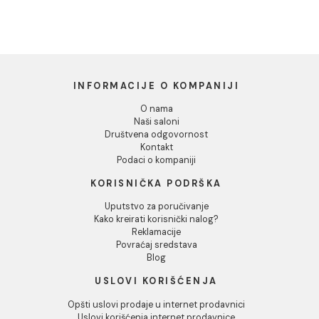
Dozvoli sve
Dozvoli izbor
Odbij
Baterija za sudoperu
Baterija za sudoperu
MINOTTI MOON zidna
MINOTTI MOON zidna
duga lula
kratka lula
6.380,00 RSD / kom
6.337,00 RSD / kom
INFORMACIJE O KOMPANIJI