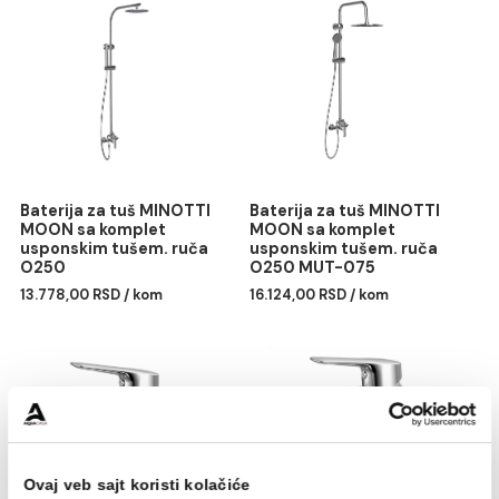
Monoblok PERLA rimless
Lavabo nadgradni
mat crni sa duroplast
MINOTTI 360x360x120
soft close wc daskom
6.976,00 RSD / kom
vario
40.659,00 RSD / kom
Baterija za tuš MINOTTI
Baterija za tuš MINOTTI
MOON sa komplet
MOON sa komplet
usponskim tušem. ruča
usponskim tušem. ruča
O250
O250 MUT-075
13.778,00 RSD / kom
16.124,00 RSD / kom