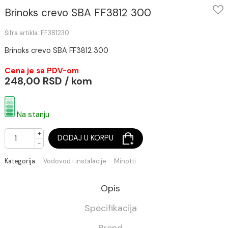
Brinoks crevo SBA FF3812 300
Šifra artikla: FF381230
Brinoks crevo SBA FF3812 300
Cena je sa PDV-om
248,00 RSD / kom
Na stanju
+
DODAJ U KORPU
-
Kategorija
Vodovod i instalacije
Minotti