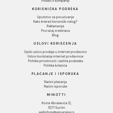
duga lula
kratka lula
6.380,00 RSD / kom
6.337,00 RSD / kom
INFORMACIJE O KOMPANIJI
O nama
Naši saloni
Društvena odgovornost
Kontakt
Podaci o kompaniji
KORISNIČKA PODRŠKA
Uputstvo za poručivanje
Kako kreirati korisnički nalog?
Reklamacije
Povraćaj sredstava