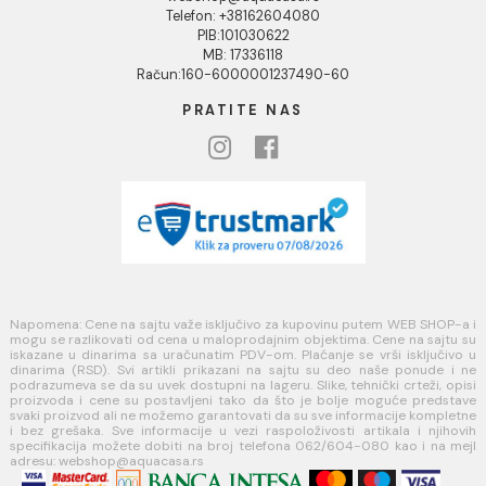
Blog
USLOVI KORIŠĆENJA
Opšti uslovi prodaje u internet prodavnici
Uslovi korišćenja internet prodavnice
Politika privatnosti i zaštita podataka
Politika kolačića
PLAĆANJE I ISPORUKA
Načini plaćanja
Načini isporuke
MINOTTI
Koste Abraševića 12,
11271 Surčin
webshop@aquacasa.rs
Telefon: +38162604080
PIB:101030622
MB: 17336118
Račun:160-6000001237490-60