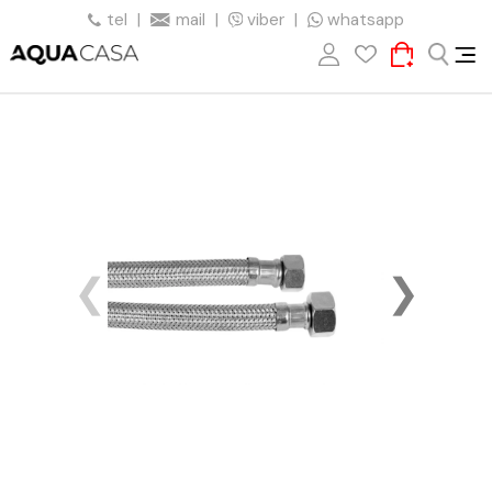
tel
|
mail
|
viber
|
whatsapp