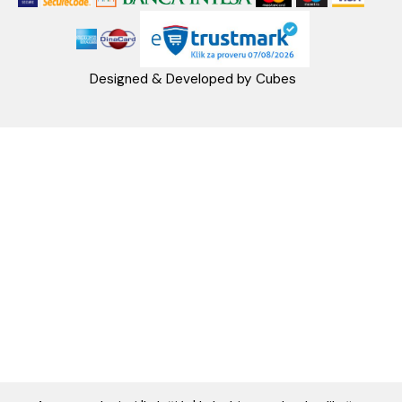
PRATITE NAS
Napomena: Cene na sajtu važe isključivo za kupovinu putem WEB SH
mogu se razlikovati od cena u maloprodajnim objektima. Cene na sa
iskazane u dinarima sa uračunatim PDV-om. Plaćanje se vrši isklju
dinarima (RSD). Svi artikli prikazani na sajtu su deo naše ponud
podrazumeva se da su uvek dostupni na lageru. Slike, tehnički crteži
proizvoda i cene su postavljeni tako da što je bolje moguće pre
svaki proizvod ali ne možemo garantovati da su sve informacije kom
i bez grešaka. Sve informacije u vezi raspoloživosti artikala i nj
specifikacija možete dobiti na broj telefona 062/604-080 kao i n
adresu: webshop@aquacasa.rs