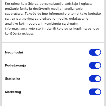
Ovaj veb sajt koristi kolačiće
Koristimo kolačiće za personalizaciju sadržaja i oglasa,
pružanje funkcija društvenih medija i analiziranje
Baterija za lavabo
Baterija za lavabo
saobraćaja. Takođe delimo informacije o tome kako koris
MINOTTI MOON
MINOTTI MOON povišen
sajt sa partnerima za društvene medije, oglašavanje i
4.986,00 RSD / kom
5.449,00 RSD / kom
analitiku koji mogu da ih kombinuju sa drugim
informacijama koje ste im dali ili koje su prikupili na osn
korišćenja usluga.
Избор
Neophodni
сагласности