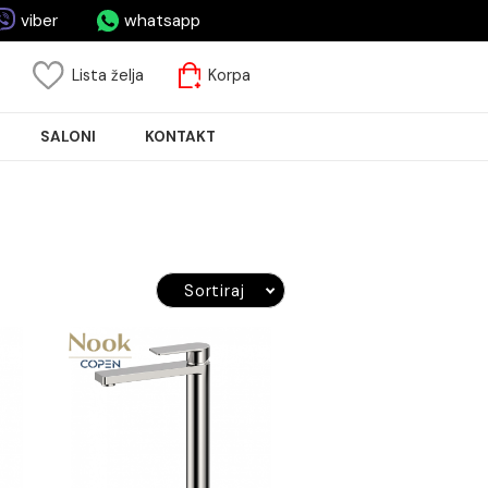
asa.rs
viber
whatsapp
risnički nalog
Lista želja
Korpa
JA PLOČICA
SALONI
KONTAKT
Sortiraj