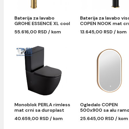
Baterija za lavabo
Baterija z
GROHE ESSENCE XL cool
COPEN NO
sunrise
/ brušeno
55.616,00 RSD / kom
13.645,00
e