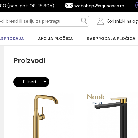
2604080 (pon-pet: 08-15:30h)
webshop@aquac
Ko
RASPRODAJA
AKCIJA PLOČICA
RASPRODA
Proizvodi
Filteri