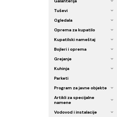
Spa program
Galanterija
Tuševi
Ogledala
Oprema za kupatilo
Kupatilski nameštaj
Bojleri i oprema
Grejanje
Kuhinja
Parketi
Program za javne objekt