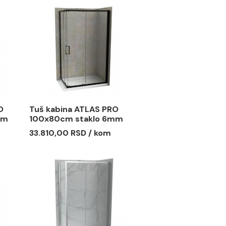
 COPEN
Termostatski set
sa alu ramom
COPEN round matt
ED gold
black 2
 RSD / kom
36.738,00 RSD / kom
a ATLAS PRO
Tuš kabina ATLAS PRO
 staklo 6mm
100x80cm staklo 6mm
mat crna
 RSD / kom
33.810,00 RSD / kom