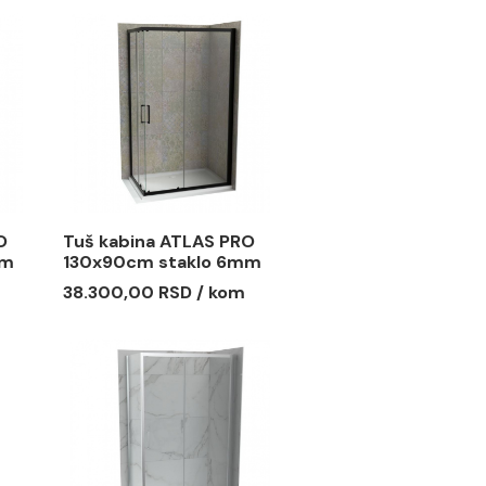
a ATLAS PRO
Tuš kabina ATLAS PRO
 staklo 6mm
120x90cm staklo 6mm
mat crna
 RSD / kom
37.515,00 RSD / kom
a ATLAS PRO
Tuš kabina ATLAS PRO