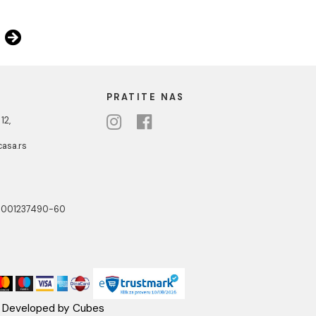
a ATLAS PRO
Tuš kabina ATLAS PRO
 staklo 6mm
140x80cm staklo 6mm
providno
 RSD / kom
29.482,00 RSD / kom
3
...
290