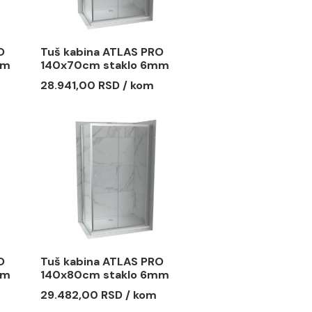
 staklo 6mm
130x90cm staklo 6mm
mat crna
 RSD / kom
38.300,00 RSD / kom
a ATLAS PRO
Tuš kabina ATLAS PRO
 staklo 6mm
140x70cm staklo 6mm
providno
 RSD / kom
28.941,00 RSD / kom