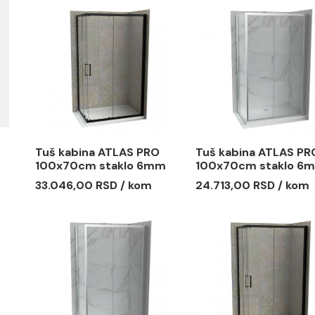
Monoblok PERLA rimless
Ogledalo
mat crni sa duroplast
500x900 
soft close wc daskom
40.6mm L
40.659,00 RSD / kom
25.645,00
vario
Tuš kabina ATLAS PRO
Tuš kabin
100x70cm staklo 6mm
100x70cm
mat crna
providno
33.046,00 RSD / kom
24.713,00