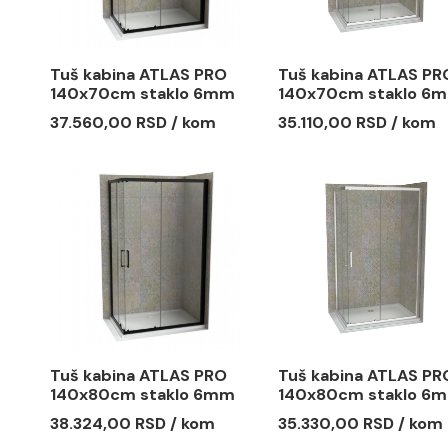
130x70cm staklo 6mm
130x80cm
mat crna
mat crna
36.774,00 RSD / kom
37.538,00
Tuš kabina ATLAS PRO
Tuš kabin
140x70cm staklo 6mm
140x70cm
mat crna
providno
37.560,00 RSD / kom
35.110,00