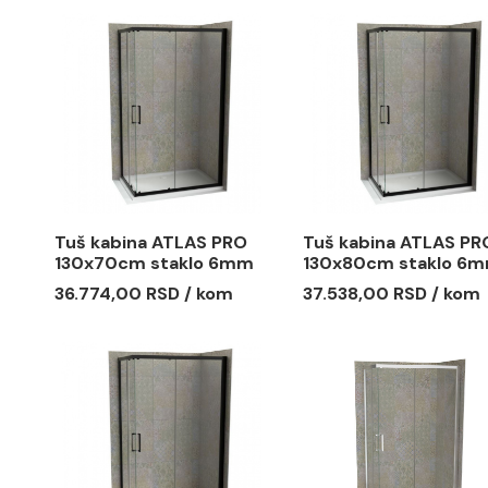
Tuš kabina ATLAS PRO
Tuš kabin
120x70cm staklo 6mm
120x80cm
mat crna
mat crna
35.989,00 RSD / kom
36.753,00
Tuš kabina ATLAS PRO
Tuš kabin