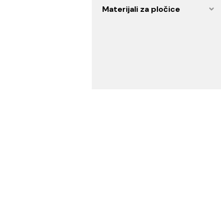
Artikli za specijalne
namene
Vodovod i instalacije
Materijali za pločice