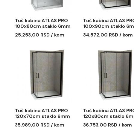
Tuš kabina ATLAS PRO
Tuš kabin
100x80cm staklo 6mm
100x90cm
providno
mat crna
25.253,00 RSD / kom
34.572,00