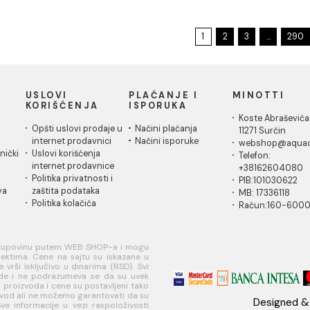
Tuš kabina ATLAS PRO
Tuš kabin
140x80cm staklo 6mm
140x80cm
mat crna
providno
38.324,00 RSD / kom
35.330,00
1
2