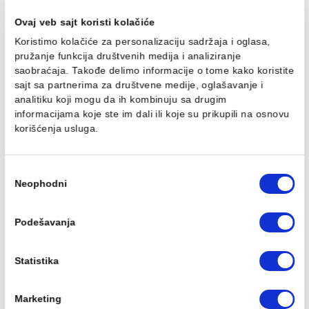
Brend
Pločice CALACATTA
PRI-093
Granitna keramika
Rektifikovane
Dimenzije: 60 x 120 cm
Mat završna obrada
Upotreba: podna/zidna primena u enterijeru
Svaka pločica iz proizvodne
Ovaj veb sajt koristi kolačiće
serije CALACATTA ima svoju nijansu/šaru - V3
Koristimo kolačiće za personalizaciju sadržaja i oglasa,
pružanje funkcija društvenih medija i analiziranje
Povezani proizvodi
saobraćaja. Takođe delimo informacije o tome kako koris
sajt sa partnerima za društvene medije, oglašavanje i
analitiku koji mogu da ih kombinuju sa drugim
informacijama koje ste im dali ili koje su prikupili na osn
korišćenja usluga.