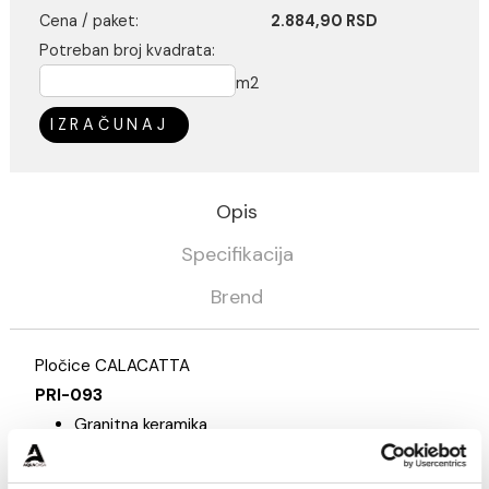
Kategorija
Pločice
Prissmacer
Kalkulator potrošnje
Cena / m2:
2.003,40 RSD
Cena / paket:
2.884,90 RSD
Potreban broj kvadrata:
m2
IZRAČUNAJ
Opis
Specifikacija