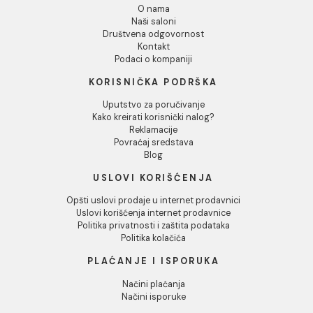
CALACATTA blanco matt
Odbij
75x75 YMJ12 4 (P)
Ušteda :
1.290,40 RSD
3.226,00 RSD / m2
1.935,60 RSD / m2
INFORMACIJE O KOMPANIJI
O nama
Naši saloni
Društvena odgovornost
Kontakt
Podaci o kompaniji
KORISNIČKA PODRŠKA