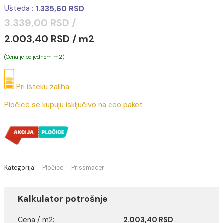
CALACATTA blanco matt 60x120 YMG25 44 (P)
Cena je sa PDV-om
Ušteda :
1.335,60 RSD
3.339,00 RSD /
2.003,40 RSD / m2
(Cena je po jednom m2)
Pri isteku zaliha
Pločice se kupuju isključivo na ceo paket