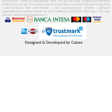
Telefon: +38162604080
PIB:101030622
MB: 17336118
Račun:160-6000001237490-60
PRATITE NAS
Napomena: Cene na sajtu važe isključivo za kupovinu putem WEB SH
mogu se razlikovati od cena u maloprodajnim objektima. Cene na sa
iskazane u dinarima sa uračunatim PDV-om. Plaćanje se vrši isklju
dinarima (RSD). Svi artikli prikazani na sajtu su deo naše ponud
podrazumeva se da su uvek dostupni na lageru. Slike, tehnički crteži
proizvoda i cene su postavljeni tako da što je bolje moguće pre
svaki proizvod ali ne možemo garantovati da su sve informacije kom
i bez grešaka. Sve informacije u vezi raspoloživosti artikala i nj
specifikacija možete dobiti na broj telefona 062/604-080 kao i n