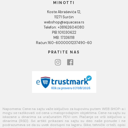
Uputstvo za poručivanje
Kako kreirati korisnički nalog?
Reklamacije
Povraćaj sredstava
Blog
USLOVI KORIŠĆENJA
Opšti uslovi prodaje u internet prodavnici
Uslovi korišćenja internet prodavnice
Politika privatnosti i zaštita podataka
Politika kolačića
PLAĆANJE I ISPORUKA
Načini plaćanja
Načini isporuke
MINOTTI
Koste Abraševića 12,
11271 Surčin
webshop@aquacasa.rs