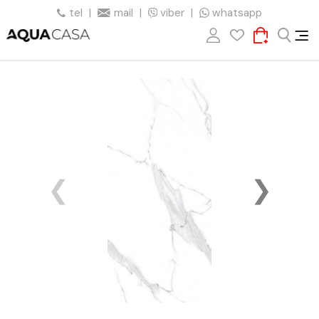
tel
|
mail
|
viber
|
whatsapp