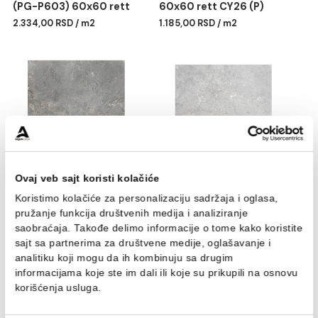
Polirani granit PURE white
Polirani granit Iworie
(PG-P603) 60x60 rett
60x60 rett CY26 (P)
2.334,00 RSD / m2
1.185,00 RSD / m2