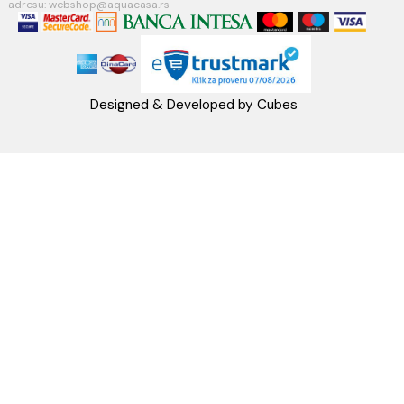
PIB:101030622
MB: 17336118
Račun:160-6000001237490-60
PRATITE NAS
Napomena: Cene na sajtu važe isključivo za kupovinu putem WEB SH
mogu se razlikovati od cena u maloprodajnim objektima. Cene na sa
iskazane u dinarima sa uračunatim PDV-om. Plaćanje se vrši isklju
dinarima (RSD). Svi artikli prikazani na sajtu su deo naše ponud
podrazumeva se da su uvek dostupni na lageru. Slike, tehnički crteži
proizvoda i cene su postavljeni tako da što je bolje moguće pre
svaki proizvod ali ne možemo garantovati da su sve informacije kom
i bez grešaka. Sve informacije u vezi raspoloživosti artikala i nj
specifikacija možete dobiti na broj telefona 062/604-080 kao i n