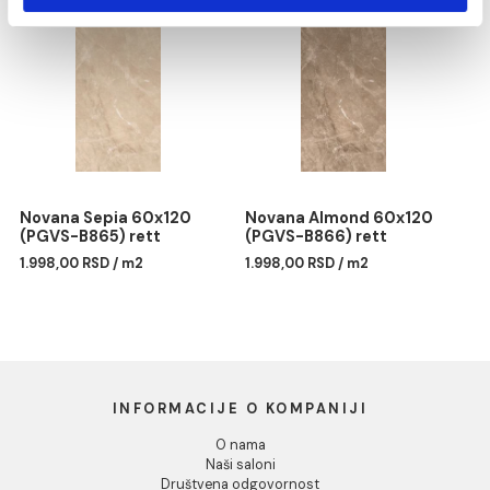
Marketing
Pokaži detalje
Dozvoli sve
LAVA white 75x150 rett
Royal Onyx 60x120
Dozvoli izbor
231201A (P/Z)
(PGVS-B863) rett
2.435,00 RSD / m2
1.998,00 RSD / m2
Odbij