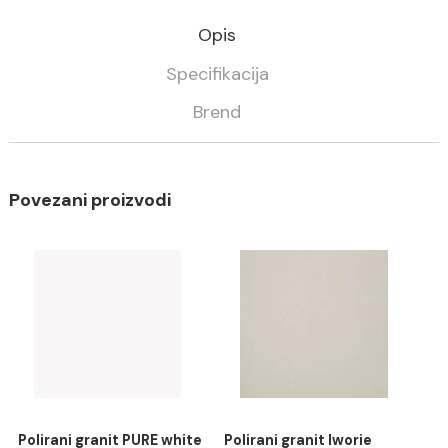
Potreban broj kvadrata:
m2
IZRAČUNAJ
Opis
Specifikacija
Brend
Povezani proizvodi