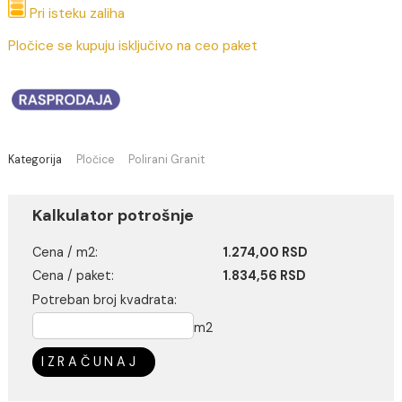
1.274,00 RSD / m2
(Cena je po jednom m2)
Pri isteku zaliha
Pločice se kupuju isključivo na ceo paket
Kategorija
Pločice
Polirani Granit
Kalkulator potrošnje
Cena / m2:
1.274,00 RSD
Cena / paket:
1.834,56 RSD