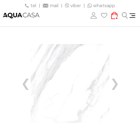
tel
|
mail
|
viber
|
whatsapp