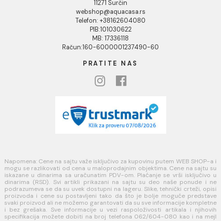
Uputstvo za poručivanje
Kako kreirati korisnički nalog?
Reklamacije
Povraćaj sredstava
Blog
USLOVI KORIŠĆENJA
Opšti uslovi prodaje u internet prodavnici
Uslovi korišćenja internet prodavnice
Politika privatnosti i zaštita podataka
Politika kolačića
PLAĆANJE I ISPORUKA
Načini plaćanja
Načini isporuke
MINOTTI
Koste Abraševića 12,
11271 Surčin
webshop@aquacasa.rs
Telefon: +38162604080