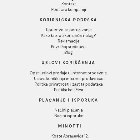
Novana Sepia 60x120
Novana Almond 60x120
(PGVS-B865) rett
(PGVS-B866) rett
1.998,00 RSD / m2
1.998,00 RSD / m2
INFORMACIJE O KOMPANIJI
O nama
Naši saloni
Društvena odgovornost
Kontakt
Podaci o kompaniji
KORISNIČKA PODRŠKA