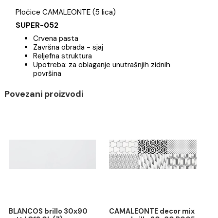
Opis
Specifikacija
Brend
Pločice CAMALEONTE (5 lica)
SUPER-052
Crvena pasta
Završna obrada - sjaj
Reljefna struktura
Upotreba: za oblaganje unutrašnjih zidnih
površina
Povezani proizvodi