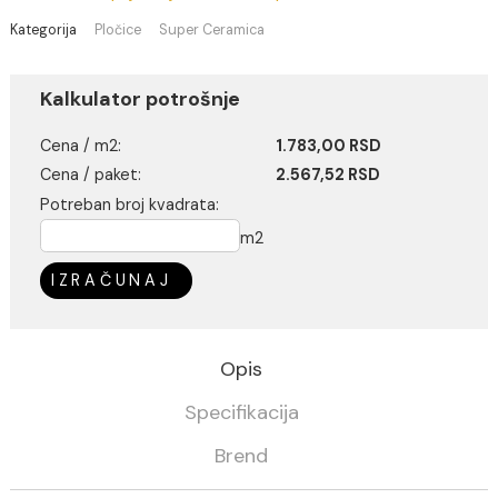
Nema na stanju
Pločice se kupuju isključivo na ceo paket
Kategorija
Pločice
Super Ceramica
Kalkulator potrošnje
Cena / m2:
1.783,00 RSD
Cena / paket:
2.567,52 RSD
Potreban broj kvadrata:
m2
IZRAČUNAJ