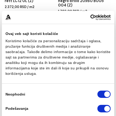
BLANCOS brillo 30x90
CAMALEONTE decor mix
rett LC12 0L (Z)
negro brillo 20x60 B005
004 (Z)
2.372,00 RSD / m2
1.783,00 RSD / m2
Ovaj veb sajt koristi kolačiće
Koristimo kolačiće za personalizaciju sadržaja i oglasa,
pružanje funkcija društvenih medija i analiziranje
saobraćaja. Takođe delimo informacije o tome kako koris
sajt sa partnerima za društvene medije, oglašavanje i