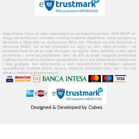
PLAĆANJE I ISPORUKA
Načini plaćanja
Načini isporuke
MINOTTI
Koste Abraševića 12,
11271 Surčin
webshop@aquacasa.rs
Telefon: +38162604080
PIB:101030622
MB: 17336118
Račun:160-6000001237490-60
PRATITE NAS