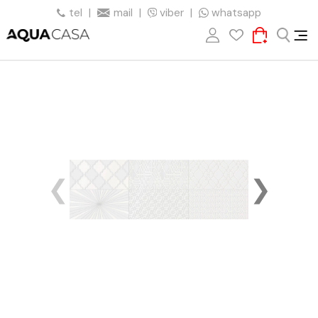
tel
|
mail
|
viber
|
whatsapp