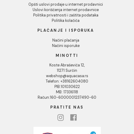
INFORMACIJE O KOMPANIJI
O nama
Naši saloni
Društvena odgovornost
Kontakt
Podaci o kompaniji
KORISNIČKA PODRŠKA
Uputstvo za poručivanje
Kako kreirati korisnički nalog?
Reklamacije
Povraćaj sredstava
Blog
USLOVI KORIŠĆENJA
Opšti uslovi prodaje u internet prodavnici
Uslovi korišćenja internet prodavnice
Politika privatnosti i zaštita podataka
Politika kolačića