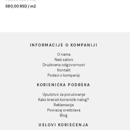
Dozvoli sve
Dozvoli izbor
Odbij
NEGRO brillo 20x60 B004
004 (Z)
Ušteda :
145,00 RSD
725,00 RSD / m2
580,00 RSD / m2