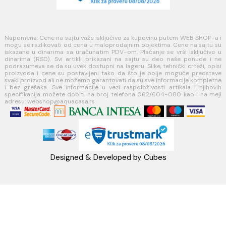
Načini plaćanja
Načini isporuke
MINOTTI
Koste Abraševića 12,
11271 Surčin
webshop@aquacasa.rs
Telefon: +38162604080
PIB:101030622
MB: 17336118
Račun:160-6000001237490-60
PRATITE NAS