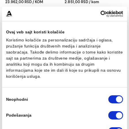
Sušač za ruke PROCLEAN
Dozer sapuna PROCLEA
OPAL S/S beli - inox
ABS 1000ml sivi
23.962,00 RSD / KOM
2.851,00 RSD / kom
Ovaj veb sajt koristi kolačiće
Koristimo kolačiće za personalizaciju sadržaja i oglasa,
pružanje funkcija društvenih medija i analiziranje
saobraćaja. Takođe delimo informacije o tome kako koris
sajt sa partnerima za društvene medije, oglašavanje i
analitiku koji mogu da ih kombinuju sa drugim