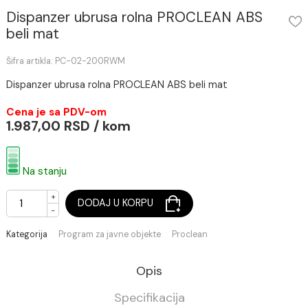
Dispanzer ubrusa rolna PROCLEAN ABS
beli mat
Šifra artikla: PC-02-200RWM
Dispanzer ubrusa rolna PROCLEAN ABS beli mat
Cena je sa PDV-om
1.987,00 RSD / kom
Na stanju
+
DODAJ U KORPU
-
Kategorija
Program za javne objekte
Proclean