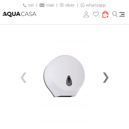
tel
|
mail
|
viber
|
whatsapp