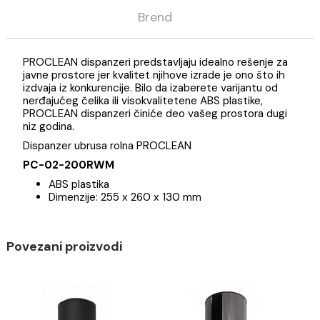
Opis
Specifikacija
Brend
PROCLEAN dispanzeri predstavljaju idealno rešenje z
javne prostore jer kvalitet njihove izrade je ono što ih
izdvaja iz konkurencije. Bilo da izaberete varijantu od
nerđajućeg čelika ili visokvalitetene ABS plastike,
PROCLEAN dispanzeri činiće deo vašeg prostora dugi
niz godina.
Dispanzer ubrusa rolna PROCLEAN
PC-02-200RWM
ABS plastika
Dimenzije: 255 x 260 x 130 mm