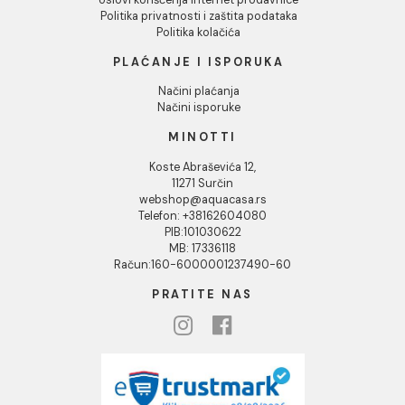
O nama
Naši saloni
Društvena odgovornost
Kontakt
Podaci o kompaniji
KORISNIČKA PODRŠKA
Uputstvo za poručivanje
Kako kreirati korisnički nalog?
Reklamacije
Povraćaj sredstava
Blog
USLOVI KORIŠĆENJA
Opšti uslovi prodaje u internet prodavnici
Uslovi korišćenja internet prodavnice
Politika privatnosti i zaštita podataka
Politika kolačića
PLAĆANJE I ISPORUKA