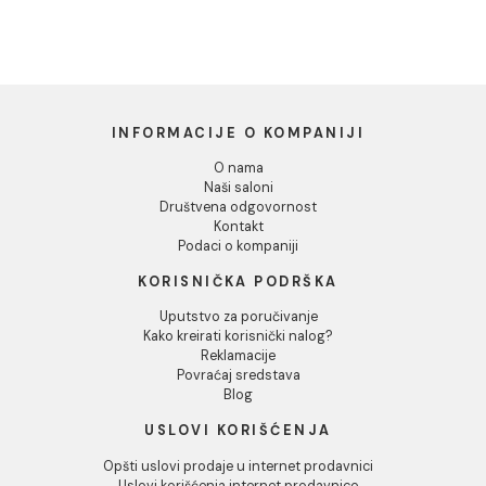
Dozvoli sve
Dozvoli izbor
Odbij
Dispanzer složivog
Dispanzer složivog
ubrusa PROCLEAN inox
ubrusa PROCLEAN inox
sjaj mali
mat veliki
5.753,00 RSD / kom
6.842,00 RSD / kom
INFORMACIJE O KOMPANIJI