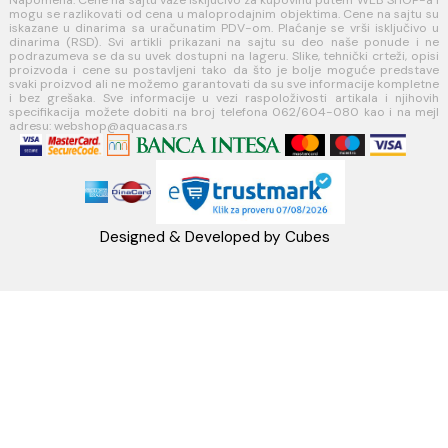
PIB:101030622
MB: 17336118
Račun:160-6000001237490-60
PRATITE NAS
Napomena: Cene na sajtu važe isključivo za kupovinu putem WEB SH
mogu se razlikovati od cena u maloprodajnim objektima. Cene na sa
iskazane u dinarima sa uračunatim PDV-om. Plaćanje se vrši isklju
dinarima (RSD). Svi artikli prikazani na sajtu su deo naše ponud
podrazumeva se da su uvek dostupni na lageru. Slike, tehnički crteži
proizvoda i cene su postavljeni tako da što je bolje moguće pre
svaki proizvod ali ne možemo garantovati da su sve informacije kom
i bez grešaka. Sve informacije u vezi raspoloživosti artikala i nj
specifikacija možete dobiti na broj telefona 062/604-080 kao i n
adresu: webshop@aquacasa.rs