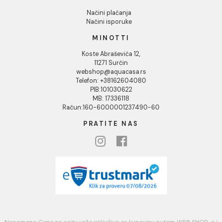
Kako kreirati korisnički nalog?
Reklamacije
Povraćaj sredstava
Blog
USLOVI KORIŠĆENJA
Opšti uslovi prodaje u internet prodavnici
Uslovi korišćenja internet prodavnice
Politika privatnosti i zaštita podataka
Politika kolačića
PLAĆANJE I ISPORUKA
Načini plaćanja
Načini isporuke
MINOTTI
Koste Abraševića 12,
11271 Surčin
webshop@aquacasa.rs
Telefon: +38162604080