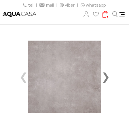
tel
|
mail
|
viber
|
whatsapp