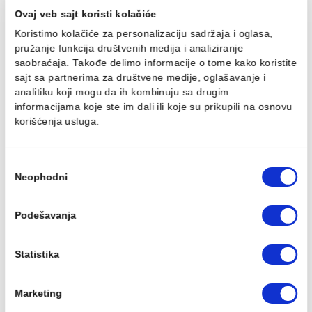
Cena / paket:
1.880,08 RSD
Potreban broj kvadrata:
m2
IZRAČUNAJ
Ovaj veb sajt koristi kolačiće
Koristimo kolačiće za personalizaciju sadržaja i oglasa,
Opis
pružanje funkcija društvenih medija i analiziranje
saobraćaja. Takođe delimo informacije o tome kako koris
Specifikacija
sajt sa partnerima za društvene medije, oglašavanje i
analitiku koji mogu da ih kombinuju sa drugim
Brend
informacijama koje ste im dali ili koje su prikupili na osn
korišćenja usluga.
Pločice DREAM
PAM-233
Избор
Crvena pasta
Neophodni
сагласности