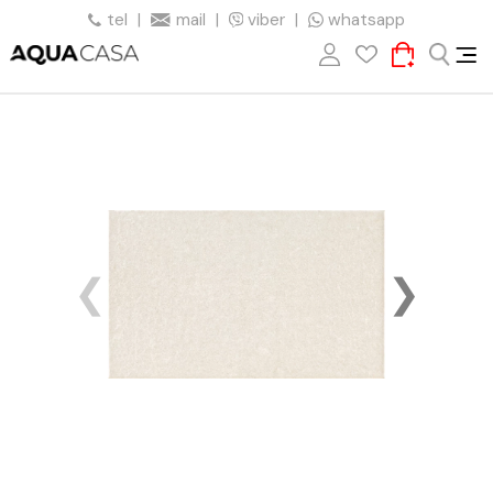
tel
|
mail
|
viber
|
whatsapp