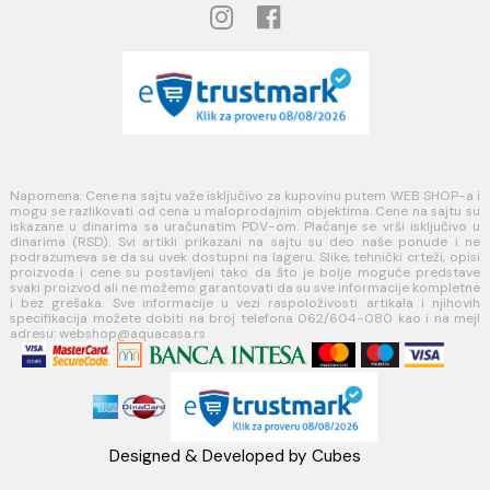
MINOTTI
Koste Abraševića 12,
11271 Surčin
webshop@aquacasa.rs
Telefon: +38162604080
PIB:101030622
MB: 17336118
Račun:160-6000001237490-60
PRATITE NAS