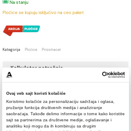
728,80 RSD / m2
(Cena je po jednom m2)
Na stanju
Pločice se kupuju isključivo na ceo paket
Kategorija
Pločice
Prissmacer
Kalkulator potrošnje
Cena / m2:
728,80 RSD
Cena / paket:
1.340,99 RSD