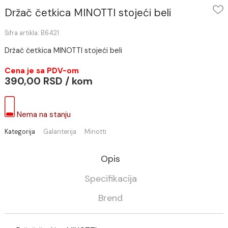
Držač četkica MINOTTI stojeći beli
Šifra artikla: B6421
Držač četkica MINOTTI stojeći beli
Cena je sa PDV-om
390,00 RSD / kom
Nema na stanju
Kategorija
Galanterija
Minotti
Opis
Specifikacija