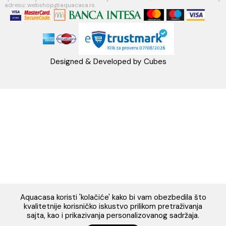
Napomena: Cene na sajtu važe isključivo za kupovinu putem WEB SH
mogu se razlikovati od cena u maloprodajnim objektima. Cene na sa
iskazane u dinarima sa uračunatim PDV-om. Plaćanje se vrši isklju
dinarima (RSD). Svi artikli prikazani na sajtu su deo naše ponud
podrazumeva se da su uvek dostupni na lageru. Slike, tehnički crteži
proizvoda i cene su postavljeni tako da što je bolje moguće pre
svaki proizvod ali ne možemo garantovati da su sve informacije kom
i bez grešaka. Sve informacije u vezi raspoloživosti artikala i nj
specifikacija možete dobiti na broj telefona 062/604-080 kao i n
adresu: webshop@aquacasa.rs
Designed & Developed by Cubes