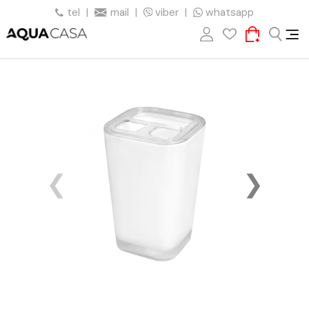
tel
|
mail
|
viber
|
whatsapp