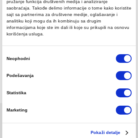
Dozer sapuna MINOTTI
Čaša MINOTTI stojeća
stojeći beli
bela
Ovaj veb sajt koristi kolačiće
522,00 RSD / kom
350,00 RSD / kom
Koristimo kolačiće za personalizaciju sadržaja i oglasa,
pružanje funkcija društvenih medija i analiziranje
saobraćaja. Takođe delimo informacije o tome kako koris
sajt sa partnerima za društvene medije, oglašavanje i
analitiku koji mogu da ih kombinuju sa drugim
informacijama koje ste im dali ili koje su prikupili na osn
korišćenja usluga.
Избор
Neophodni
сагласности
Držač sapuna MINOTTI
Wc četka MINOTTI
stojeći beli
stojeća bela
305,00 RSD / kom
1.324,00 RSD / kom
Podešavanja