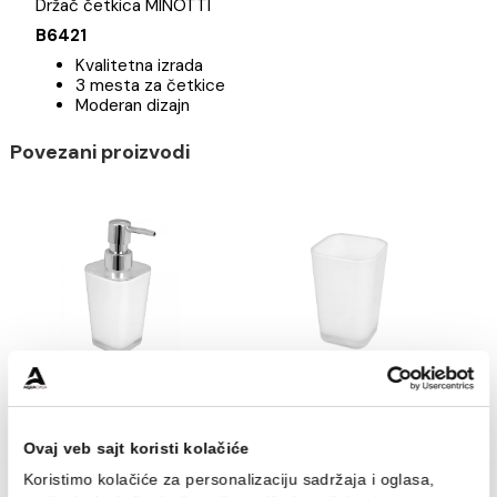
Brend
Držač četkica MINOTTI
B6421
Kvalitetna izrada
3 mesta za četkice
Moderan dizajn
Povezani proizvodi