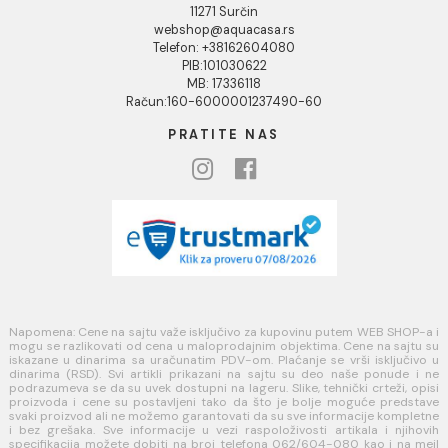
Opšti uslovi prodaje u internet prodavnici
Uslovi korišćenja internet prodavnice
Politika privatnosti i zaštita podataka
Politika kolačića
PLAĆANJE I ISPORUKA
Načini plaćanja
Načini isporuke
MINOTTI
Koste Abraševića 12,
11271 Surčin
webshop@aquacasa.rs
Telefon: +38162604080
PIB:101030622
MB: 17336118
Račun:160-6000001237490-60
PRATITE NAS