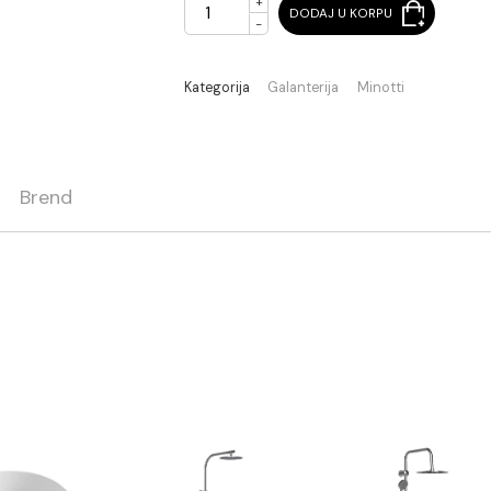
+
DODAJ U KORPU
-
Kategorija
Galanterija
Minot
ja
Brend
etal