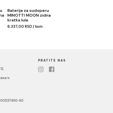
 za sudoperu
Baterija za sudoperu
I MOON zidna
MINOTTI MOON zidna
a
kratka lula
 RSD / kom
6.337,00 RSD / kom
NOTTI
PRATITE NAS