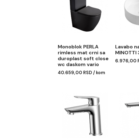
Monoblok PERLA
Lav
rimless mat crni sa
MIN
duroplast soft close
6.97
wc daskom vario
40.659,00 RSD / kom