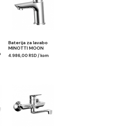
 za tuš
Baterija za lavabo
I MOON sa
MINOTTI MOON
 usponskim
4.986,00 RSD / kom
ruča O250
5
0 RSD / kom