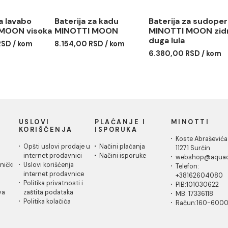
rija za lavabo
Baterija za kadu
Baterija
OTTI MOON visoka
MINOTTI MOON
MINOTT
duga lul
31,00 RSD / kom
8.154,00 RSD / kom
6.380,00
IČKA
USLOVI
PLAĆANJE I
MI
A
KORIŠĆENJA
ISPORUKA