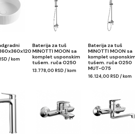
abo nadgradni
Baterija za tuš
Baterija
OTTI 360x360x120
MINOTTI MOON sa
MINOTT
komplet usponskim
komplet
6,00 RSD / kom
tušem. ruča O250
tušem. 
MUT-07
13.778,00 RSD / kom
16.124,0