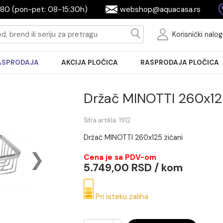
2604080 (pon-pet: 08-15:30h)
webshop@aquac
Ko
RASPRODAJA
AKCIJA PLOČICA
RASPRODA
Držač MINOTTI 
Šifra artikla: 1912
Držač MINOTTI 260x125 žiča
Cena je sa PDV-om
5.749,00 RSD / ko
Pri isteku zaliha