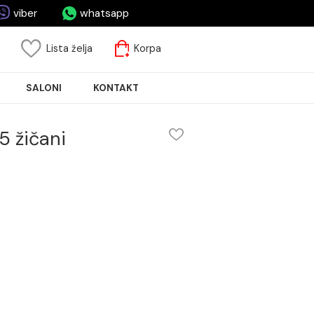
asa.rs
viber
whatsapp
risnički nalog
Lista želja
Korpa
JA PLOČICA
SALONI
KONTAKT
260x125 žičani
ni
m