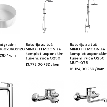
abo nadgradni
Baterija za tuš
Baterija
OTTI 360x360x120
MINOTTI MOON sa
MINOTT
komplet usponskim
komplet
6,00 RSD / kom
tušem. ruča O250
tušem. 
MUT-07
13.778,00 RSD / kom
16.124,0