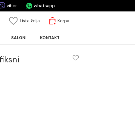
asa.rs
viber
whatsapp
risnički nalog
Lista želja
Korpa
JA PLOČICA
SALONI
KONTAKT
3 kuke fiksni