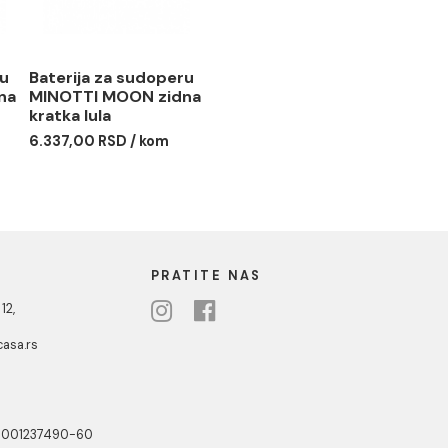
 za sudoperu
Baterija za sudoperu
I MOON zidna
MINOTTI MOON zidna
a
kratka lula
 RSD / kom
6.337,00 RSD / kom