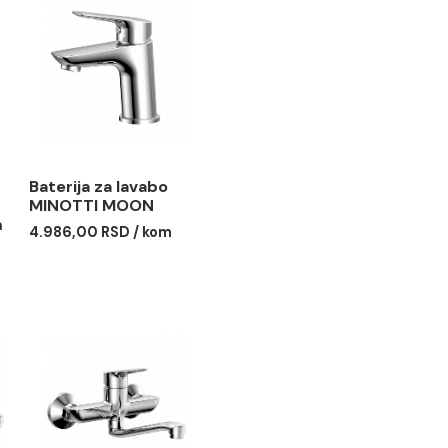
 za tuš
Baterija za lavabo
I MOON sa
MINOTTI MOON
 usponskim
4.986,00 RSD / kom
ruča O250
5
0 RSD / kom