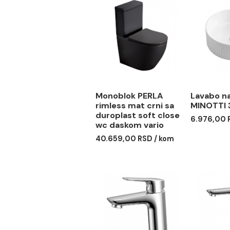
Povezani proizvodi
Monoblok PERLA
Lav
rimless mat crni sa
MIN
duroplast soft close
6.97
wc daskom vario
40.659,00 RSD / kom