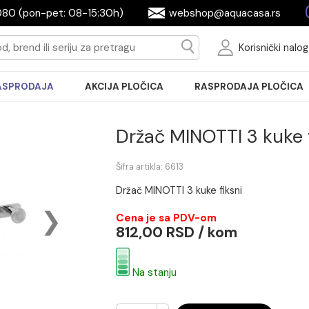
2604080 (pon-pet: 08-15:30h)
webshop@aquac
Ko
RASPRODAJA
AKCIJA PLOČICA
RASPRODA
Držač MINOTTI 
Šifra artikla: 6613
Držač MINOTTI 3 kuke fiksni
Cena je sa PDV-om
812,00 RSD / kom
Na stanju