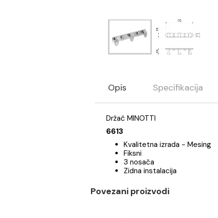
Opis
Specifikaci
Držač MINOTTI
6613
Kvalitetna izrada - M
Fiksni
3 nosača
Zidna instalacija