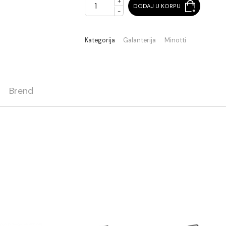
+
DODAJ U KORPU
-
Kategorija
Galanterija
Minot
ja
Brend
esing