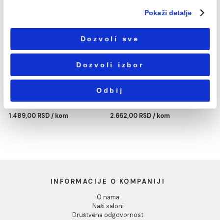
Neophodni
сагласности
Podešavanja
Statistika
Dozer sapuna MINOTTI
Držač čaše MINOTTI
20700 mat crni
20700 mat crni
Marketing
2.268,00 RSD / kom
1.489,00 RSD / kom
Pokaži detalje
Dozvoli sve
Dozvoli izbor