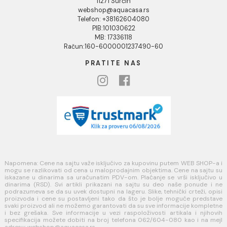
Povraćaj sredstava
Blog
USLOVI KORIŠĆENJA
Opšti uslovi prodaje u internet prodavnici
Uslovi korišćenja internet prodavnice
Politika privatnosti i zaštita podataka
Politika kolačića
PLAĆANJE I ISPORUKA
Načini plaćanja
Načini isporuke
MINOTTI
Koste Abraševića 12,
11271 Surčin
webshop@aquacasa.rs
Telefon: +38162604080
PIB:101030622
MB: 17336118