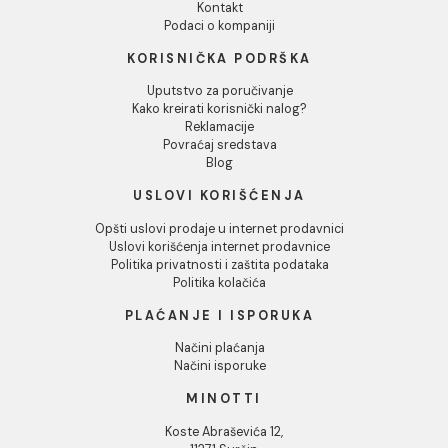
Odbij
Držač sapuna MINOTTI
Držač WC četke MINOTT
20700 staklo mat crni
20700 zidni mat crni
1.489,00 RSD / kom
2.652,00 RSD / kom
INFORMACIJE O KOMPANIJI
O nama
Naši saloni
Društvena odgovornost
Kontakt
Podaci o kompaniji
KORISNIČKA PODRŠKA
Uputstvo za poručivanje
Kako kreirati korisnički nalog?
Reklamacije