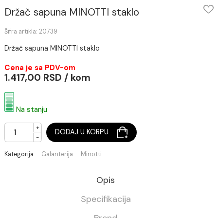
Držač sapuna MINOTTI staklo
Šifra artikla: 20739
Držač sapuna MINOTTI staklo
Cena je sa PDV-om
1.417,00 RSD / kom
Na stanju
+
DODAJ U KORPU
-
Kategorija
Galanterija
Minotti