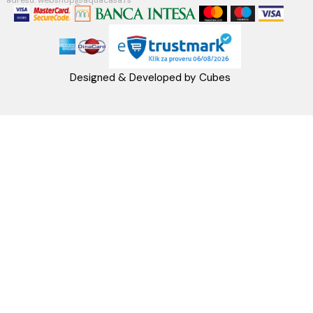
Račun:160-6000001237490-60
PRATITE NAS
Napomena: Cene na sajtu važe isključivo za kupovinu putem WEB SH
mogu se razlikovati od cena u maloprodajnim objektima. Cene na sa
iskazane u dinarima sa uračunatim PDV-om. Plaćanje se vrši isklju
dinarima (RSD). Svi artikli prikazani na sajtu su deo naše ponud
podrazumeva se da su uvek dostupni na lageru. Slike, tehnički crteži
proizvoda i cene su postavljeni tako da što je bolje moguće pre
svaki proizvod ali ne možemo garantovati da su sve informacije kom
i bez grešaka. Sve informacije u vezi raspoloživosti artikala i nj
specifikacija možete dobiti na broj telefona 062/604-080 kao i n
adresu: webshop@aquacasa.rs