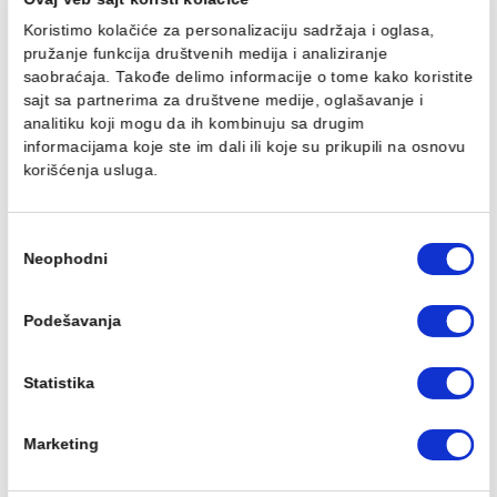
20700 mali mat crni
MINOTTI 20700 mat crn
1.848,00 RSD / kom
1.262,00 RSD / kom
Ovaj veb sajt koristi kolačiće
Koristimo kolačiće za personalizaciju sadržaja i oglasa,
pružanje funkcija društvenih medija i analiziranje
saobraćaja. Takođe delimo informacije o tome kako koris
Držač bade mantila
Etažer MINOTTI 20700
sajt sa partnerima za društvene medije, oglašavanje i
MINOTTI 20700 mat crni
staklo mat crni
analitiku koji mogu da ih kombinuju sa drugim
924,00 RSD / kom
2.594,00 RSD / kom
informacijama koje ste im dali ili koje su prikupili na osn
korišćenja usluga.
Избор