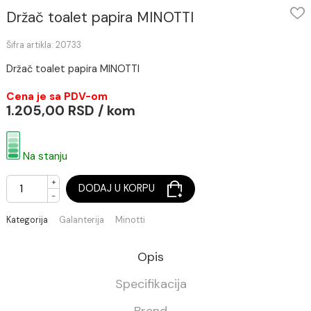
Držač toalet papira MINOTTI
Šifra artikla: 20733
Držač toalet papira MINOTTI
Cena je sa PDV-om
1.205,00 RSD / kom
Na stanju
+
DODAJ U KORPU
-
Kategorija
Galanterija
Minotti