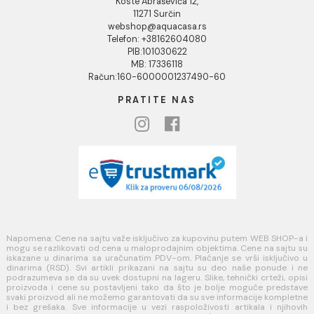
Reklamacije
Povraćaj sredstava
Blog
USLOVI KORIŠĆENJA
Opšti uslovi prodaje u internet prodavnici
Uslovi korišćenja internet prodavnice
Politika privatnosti i zaštita podataka
Politika kolačića
PLAĆANJE I ISPORUKA
Načini plaćanja
Načini isporuke
MINOTTI
Koste Abraševića 12,
11271 Surčin
webshop@aquacasa.rs
Telefon: +38162604080
PIB:101030622