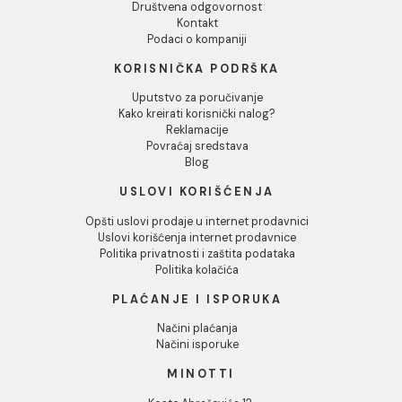
Odbij
Držač sapuna MINOTTI
Držač WC četke MINOTT
20700 staklo mat crni
20700 zidni mat crni
1.489,00 RSD / kom
2.652,00 RSD / kom
INFORMACIJE O KOMPANIJI
O nama
Naši saloni
Društvena odgovornost
Kontakt
Podaci o kompaniji
KORISNIČKA PODRŠKA
Uputstvo za poručivanje
Kako kreirati korisnički nalog?