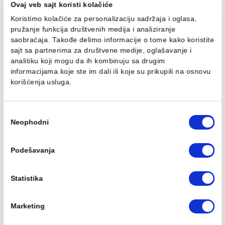
Držač peškira MINOTTI
Držač toalet papira
20700 mali mat crni
MINOTTI 20700 mat crn
1.848,00 RSD / kom
1.262,00 RSD / kom
Ovaj veb sajt koristi kolačiće
Koristimo kolačiće za personalizaciju sadržaja i oglasa,
pružanje funkcija društvenih medija i analiziranje
saobraćaja. Takođe delimo informacije o tome kako koris
sajt sa partnerima za društvene medije, oglašavanje i
Držač bade mantila
Etažer MINOTTI 20700
analitiku koji mogu da ih kombinuju sa drugim
MINOTTI 20700 mat crni
staklo mat crni
informacijama koje ste im dali ili koje su prikupili na osn
924,00 RSD / kom
2.594,00 RSD / kom
korišćenja usluga.