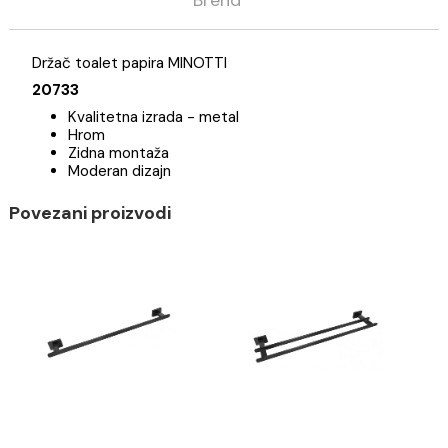
Opis
Specifikacija
Brend
Držač toalet papira MINOTTI
20733
Kvalitetna izrada - metal
Hrom
Zidna montaža
Moderan dizajn
Povezani proizvodi