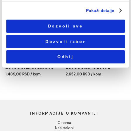
Избор
Neophodni
сагласности
Podešavanja
Statistika
Dozer sapuna MINOTTI
Držač čaše MINOTTI
20700 mat crni
20700 mat crni
Marketing
2.268,00 RSD / kom
1.489,00 RSD / kom
Pokaži detalje
Dozvoli sve
Dozvoli izbor