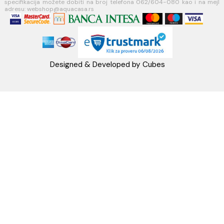
MB: 17336118
Račun:160-6000001237490-60
PRATITE NAS
Napomena: Cene na sajtu važe isključivo za kupovinu putem WEB SH
mogu se razlikovati od cena u maloprodajnim objektima. Cene na sa
iskazane u dinarima sa uračunatim PDV-om. Plaćanje se vrši isklju
dinarima (RSD). Svi artikli prikazani na sajtu su deo naše ponud
podrazumeva se da su uvek dostupni na lageru. Slike, tehnički crteži
proizvoda i cene su postavljeni tako da što je bolje moguće pre
svaki proizvod ali ne možemo garantovati da su sve informacije kom
i bez grešaka. Sve informacije u vezi raspoloživosti artikala i nj
specifikacija možete dobiti na broj telefona 062/604-080 kao i n
adresu: webshop@aquacasa.rs