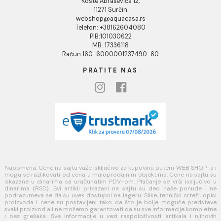
Reklamacije
Povraćaj sredstava
Blog
USLOVI KORIŠĆENJA
Opšti uslovi prodaje u internet prodavnici
Uslovi korišćenja internet prodavnice
Politika privatnosti i zaštita podataka
Politika kolačića
PLAĆANJE I ISPORUKA
Načini plaćanja
Načini isporuke
MINOTTI
Koste Abraševića 12,
11271 Surčin
webshop@aquacasa.rs
Telefon: +38162604080
PIB:101030622