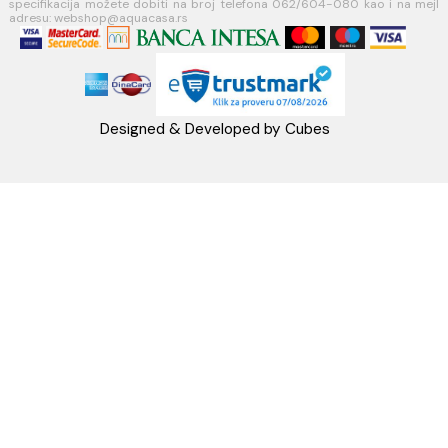
MB: 17336118
Račun:160-6000001237490-60
PRATITE NAS
Napomena: Cene na sajtu važe isključivo za kupovinu putem WEB SH
mogu se razlikovati od cena u maloprodajnim objektima. Cene na sa
iskazane u dinarima sa uračunatim PDV-om. Plaćanje se vrši isklju
dinarima (RSD). Svi artikli prikazani na sajtu su deo naše ponud
podrazumeva se da su uvek dostupni na lageru. Slike, tehnički crteži
proizvoda i cene su postavljeni tako da što je bolje moguće pre
svaki proizvod ali ne možemo garantovati da su sve informacije kom
i bez grešaka. Sve informacije u vezi raspoloživosti artikala i nj
specifikacija možete dobiti na broj telefona 062/604-080 kao i n
adresu: webshop@aquacasa.rs