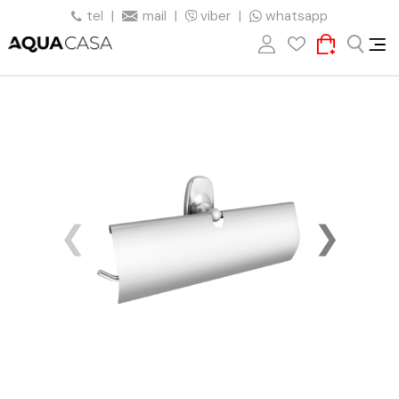
tel
|
mail
|
viber
|
whatsapp