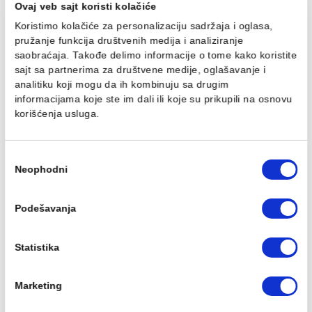
Držač peškira MINOTTI
Držač peškira MINOTTI
dupli
mali
2.210,00 RSD / kom
924,00 RSD / kom
Ovaj veb sajt koristi kolačiće
Koristimo kolačiće za personalizaciju sadržaja i oglasa,
pružanje funkcija društvenih medija i analiziranje
saobraćaja. Takođe delimo informacije o tome kako koris
sajt sa partnerima za društvene medije, oglašavanje i
Držač toalet papira
Držač ubrusa MINOTTI
analitiku koji mogu da ih kombinuju sa drugim
MINOTTI
80633A
informacijama koje ste im dali ili koje su prikupili na osn
970,00 RSD / kom
1.183,00 RSD / kom
korišćenja usluga.