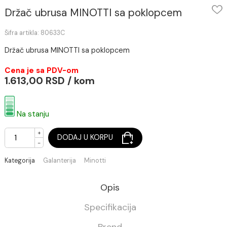
Držač ubrusa MINOTTI sa poklopcem
Šifra artikla: 80633C
Držač ubrusa MINOTTI sa poklopcem
Cena je sa PDV-om
1.613,00 RSD / kom
Na stanju
+
DODAJ U KORPU
-
Kategorija
Galanterija
Minotti