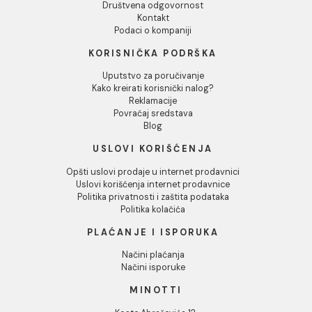
Odbij
Dozer sapuna MINOTTI
Držač sapuna MINOTTI
staklo
staklo
1.278,00 RSD / kom
1.031,00 RSD / kom
INFORMACIJE O KOMPANIJI
O nama
Naši saloni
Društvena odgovornost
Kontakt
Podaci o kompaniji
KORISNIČKA PODRŠKA
Uputstvo za poručivanje
Kako kreirati korisnički nalog?