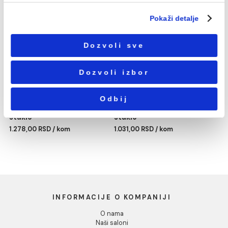
Избор
Neophodni
сагласности
Podešavanja
Statistika
Držač bade mantila
Držač čaše MINOTTI
MINOTTI
staklo
Marketing
619,00 RSD / kom
995,00 RSD / kom
Pokaži detalje
Dozvoli sve
Dozvoli izbor