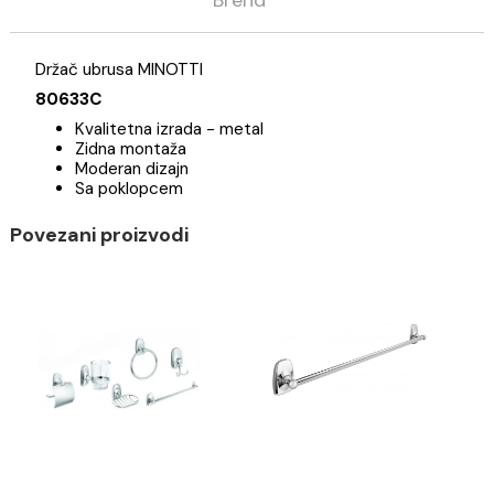
Opis
Specifikacija
Brend
Držač ubrusa MINOTTI
80633C
Kvalitetna izrada - metal
Zidna montaža
Moderan dizajn
Sa poklopcem
Povezani proizvodi