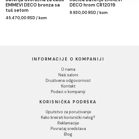
tuš setom
CLASSIC
27.700,00 RSD / kom
98.167,00 RSD / kom
Dozvoli sve
Dozvoli izbor
Odbij
Baterija dvoručna za kadu
Ručica baterije EMMEVI
EMMEVI DECO bronza sa
DECO hrom CR12019
tuš setom
9.930,00 RSD / kom
45.470,00 RSD / kom