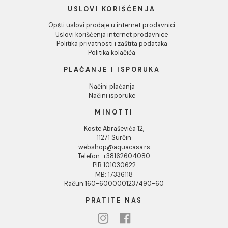
INFORMACIJE O KOMPANIJI
O nama
Naši saloni
Društvena odgovornost
Kontakt
Podaci o kompaniji
KORISNIČKA PODRŠKA
Uputstvo za poručivanje
Kako kreirati korisnički nalog?
Reklamacije
Povraćaj sredstava
Blog
USLOVI KORIŠĆENJA
Opšti uslovi prodaje u internet prodavnici
Uslovi korišćenja internet prodavnice
Politika privatnosti i zaštita podataka