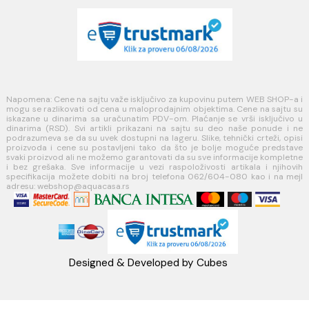
Politika kolačića
PLAĆANJE I ISPORUKA
Načini plaćanja
Načini isporuke
MINOTTI
Koste Abraševića 12,
11271 Surčin
webshop@aquacasa.rs
Telefon: +38162604080
PIB:101030622
MB: 17336118
Račun:160-6000001237490-60
PRATITE NAS