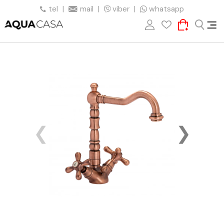
tel
|
mail
|
viber
|
whatsapp