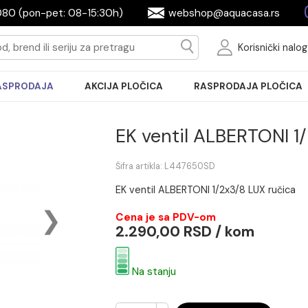
2604080 (pon-pet: 08-15:30h)
webshop@aquac
Ko
RASPRODAJA
AKCIJA PLOČICA
RASPRODA
EK ventil ALBE
Šifra artikla: L447650SD
EK ventil ALBERTONI 1/2x3/8
Cena je sa PDV-om
2.290,00 RSD / k
Na stanju