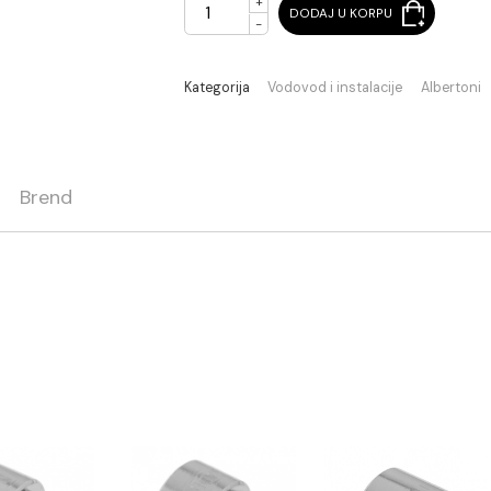
+
DODAJ U KORPU
-
Kategorija
Vodovod i instalaci
ja
Brend