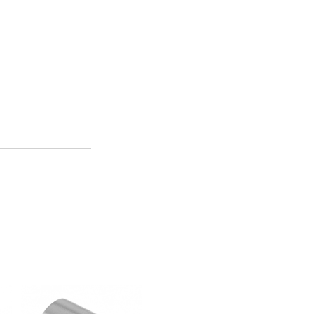
je
Albertoni