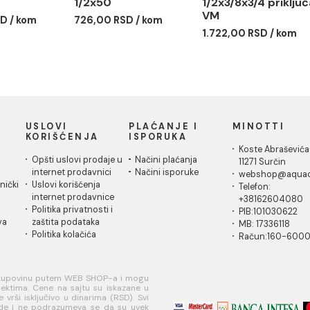
tavak ALBERTONI
Nastavak ALBERTONI
Ek vent
x40
1/2x50
1/2x3/8x
VM
00 RSD / kom
726,00 RSD / kom
1.722,00
IČKA
USLOVI
PLAĆANJE I
MI
A
KORIŠĆENJA
ISPORUKA
Ko
 za
Opšti uslovi prodaje u
Načini plaćanja
11
je
internet prodavnici
Načini isporuke
w
ati korisnički
Uslovi korišćenja