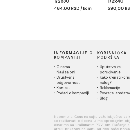
Nastavak ALBERTONI
Nas
1/2x30
1/2
464,00 RSD / kom
590,
INFORMACIJE O
KORISN
KOMPANIJI
PODRŠK
O nama
Uputstvo
Naši saloni
poručivan
Društvena
Kako kreir