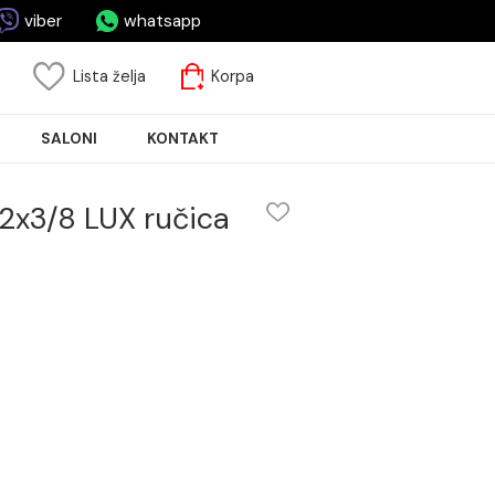
asa.rs
viber
whatsapp
risnički nalog
Lista želja
Korpa
JA PLOČICA
SALONI
KONTAKT
RTONI 1/2x3/8 LUX ručica
 LUX ručica
om