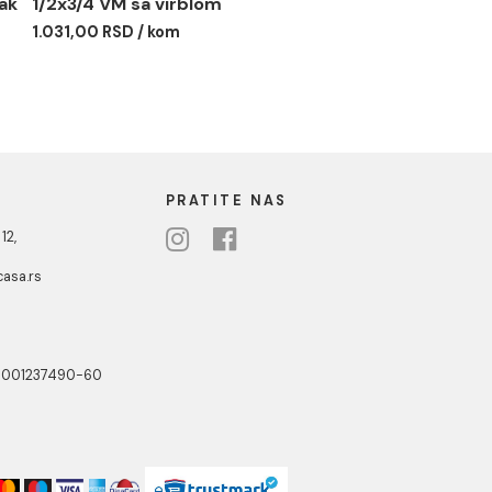
il ALBERTONI
Ek ventil ALBERTONI
3/4 priključak
1/2x3/4 VM sa virblom
1.031,00 RSD / kom
 RSD / kom
NOTTI
PRATITE NAS
ste Abraševića 12,
271 Surčin
ebshop@aquacasa.rs