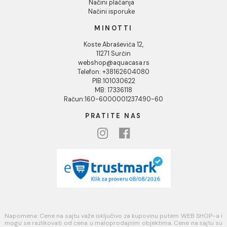
Uputstvo za poručivanje
Kako kreirati korisnički nalog?
Reklamacije
Povraćaj sredstava
Blog
USLOVI KORIŠĆENJA
Opšti uslovi prodaje u internet prodavnici
Uslovi korišćenja internet prodavnice
Politika privatnosti i zaštita podataka
Politika kolačića
PLAĆANJE I ISPORUKA
Načini plaćanja
Načini isporuke
MINOTTI
Koste Abraševića 12,
11271 Surčin
webshop@aquacasa.rs