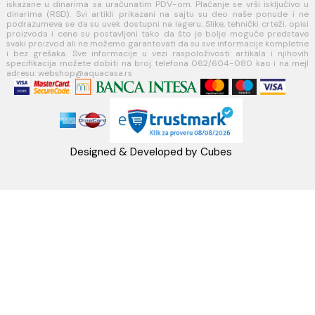
Telefon: +38162604080
PIB:101030622
MB: 17336118
Račun:160-6000001237490-60
PRATITE NAS
Napomena: Cene na sajtu važe isključivo za kupovinu putem WEB SH
mogu se razlikovati od cena u maloprodajnim objektima. Cene na sa
iskazane u dinarima sa uračunatim PDV-om. Plaćanje se vrši isklju
dinarima (RSD). Svi artikli prikazani na sajtu su deo naše ponud
podrazumeva se da su uvek dostupni na lageru. Slike, tehnički crteži
proizvoda i cene su postavljeni tako da što je bolje moguće pre
svaki proizvod ali ne možemo garantovati da su sve informacije kom
i bez grešaka. Sve informacije u vezi raspoloživosti artikala i nj