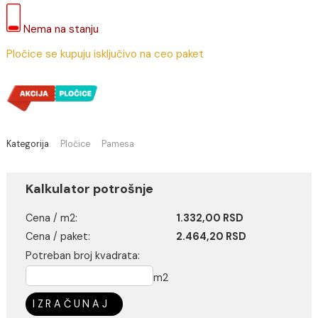
1.665,00 RSD /
1.332,00 RSD / m2
(Cena je po jednom m2)
Nema na stanju
Pločice se kupuju isključivo na ceo paket
Kategorija
Pločice
Pamesa
Kalkulator potrošnje
Cena / m2:
1.332,00 RSD