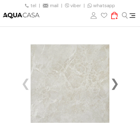
tel
|
mail
|
viber
|
whatsapp