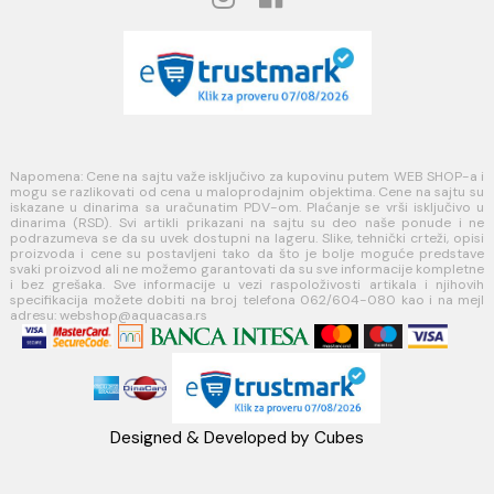
Načini plaćanja
Načini isporuke
MINOTTI
Koste Abraševića 12,
11271 Surčin
webshop@aquacasa.rs
Telefon: +38162604080
PIB:101030622
MB: 17336118
Račun:160-6000001237490-60
PRATITE NAS