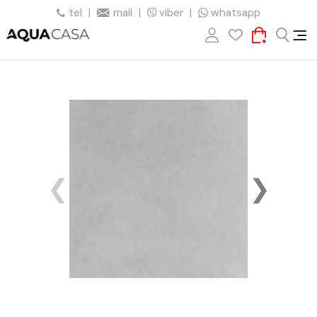
tel
|
mail
|
viber
|
whatsapp