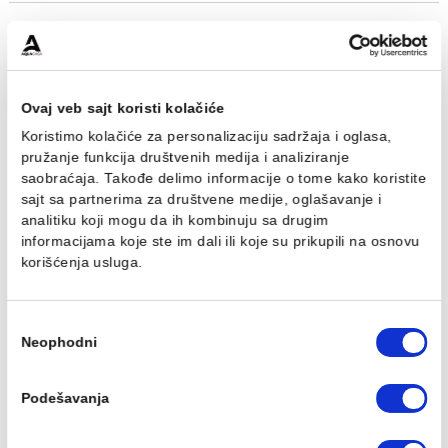
Opis
Specifikacija
Brend
Pločice ETNA
PRI-033
Rektifikovane
Granitna keramika
Ovaj veb sajt koristi kolačiće
Mat završna obrada
Koristimo kolačiće za personalizaciju sadržaja i oglasa,
Dimenzije: 60 x 60 cm
pružanje funkcija društvenih medija i analiziranje
Univerzalne (podna/zidna primena)
Svaka pločica iz proizvodne serije ETNA ima svoj
saobraćaja. Takođe delimo informacije o tome kako koris
nijansu/šaru - V1
sajt sa partnerima za društvene medije, oglašavanje i
analitiku koji mogu da ih kombinuju sa drugim
Povezani proizvodi
informacijama koje ste im dali ili koje su prikupili na osn
korišćenja usluga.