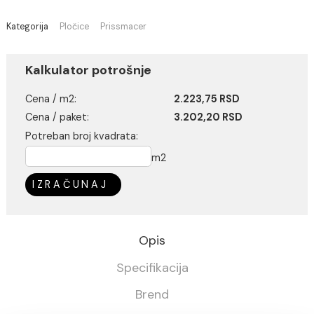
Pločice se kupuju isključivo na ceo paket
Kategorija
Pločice
Prissmacer
Kalkulator potrošnje
Cena / m2:
2.223,75 RSD
Cena / paket:
3.202,20 RSD
Potreban broj kvadrata:
m2
IZRAČUNAJ