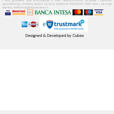
PRATITE NAS
Napomena: Cene na sajtu važe isključivo za kupovinu putem WEB SH
mogu se razlikovati od cena u maloprodajnim objektima. Cene na sa
iskazane u dinarima sa uračunatim PDV-om. Plaćanje se vrši isklju
dinarima (RSD). Svi artikli prikazani na sajtu su deo naše ponud
podrazumeva se da su uvek dostupni na lageru. Slike, tehnički crteži
proizvoda i cene su postavljeni tako da što je bolje moguće pre
svaki proizvod ali ne možemo garantovati da su sve informacije kom
i bez grešaka. Sve informacije u vezi raspoloživosti artikala i nj
specifikacija možete dobiti na broj telefona 062/604-080 kao i n
adresu: webshop@aquacasa.rs