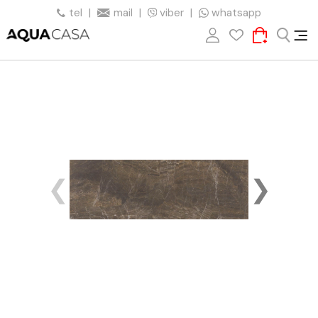
tel
|
mail
|
viber
|
whatsapp