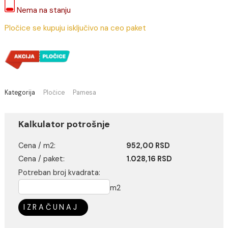
952,00 RSD / m2
(Cena je po jednom m2)
Nema na stanju
Pločice se kupuju isključivo na ceo paket
Kategorija
Pločice
Pamesa
Kalkulator potrošnje
Cena / m2:
952,00 RSD
Cena / paket:
1.028,16 RSD