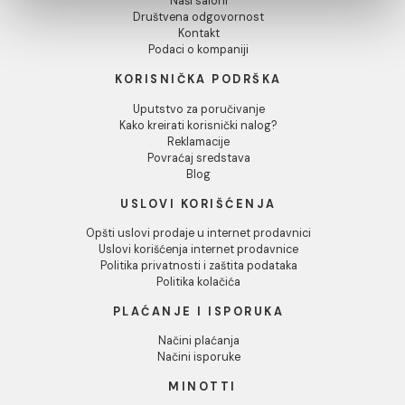
1.726,00 RSD / m2
1.079,00 RSD / m2
Pokaži detalje
1.726,00 RSD / m2
863,20 RSD / m2
Dozvoli sve
Dozvoli izbor
INFORMACIJE O KOMPANIJI
Odbij
O nama
Naši saloni
Društvena odgovornost
Kontakt
Podaci o kompaniji
KORISNIČKA PODRŠKA
Uputstvo za poručivanje
Kako kreirati korisnički nalog?
Reklamacije
Povraćaj sredstava