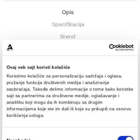
Potreban broj kvadrata:
m2
IZRAČUNAJ
Opis
Specifikacija
Brend
Pločice FORVM
PAM-008
Ovaj veb sajt koristi kolačiće
Bela pasta
Koristimo kolačiće za personalizaciju sadržaja i oglasa,
Rektifikovane
pružanje funkcija društvenih medija i analiziranje