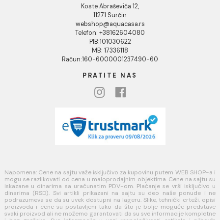
Blog
USLOVI KORIŠĆENJA
Opšti uslovi prodaje u internet prodavnici
Uslovi korišćenja internet prodavnice
Politika privatnosti i zaštita podataka
Politika kolačića
PLAĆANJE I ISPORUKA
Načini plaćanja
Načini isporuke
MINOTTI
Koste Abraševića 12,
11271 Surčin
webshop@aquacasa.rs
Telefon: +38162604080
PIB:101030622
MB: 17336118
Račun:160-6000001237490-60